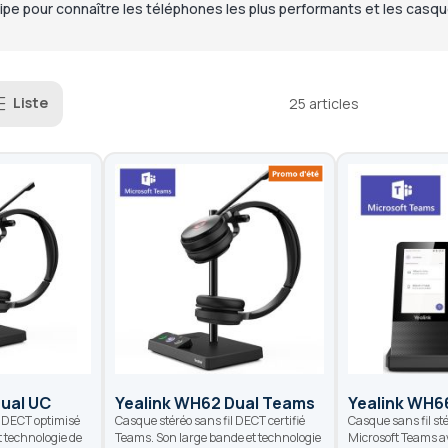
ipe pour connaître les téléphones les plus performants et les casque
Liste
25
articles
ual UC
Yealink WH62 Dual Teams
Yealink WH6
l DECT optimisé
Casque stéréo sans fil DECT certifié
Casque sans fil sté
t technologie de
Teams. Son large bande et technologie
Microsoft Teams av