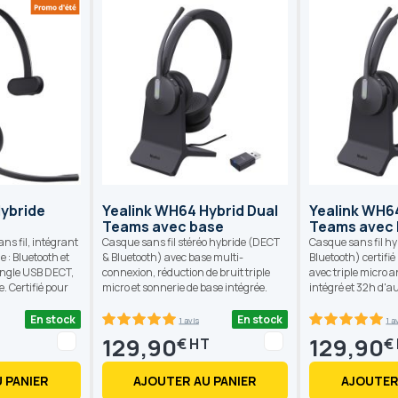
ybride
Yealink WH64 Hybrid Dual
Yealink WH6
Teams avec base
Teams avec
ns fil, intégrant
Casque sans fil stéréo hybride (DECT
Casque sans fil h
 : Bluetooth et
& Bluetooth) avec base multi-
Bluetooth) certifi
ongle USB DECT,
connexion, réduction de bruit triple
avec triple micro a
. Certifié pour
micro et sonnerie de base intégrée.
intégré et 32h d'a
En stock
En stock
1 avis
1 a
100
100
100
100
% of
% of
129,90
129,90
€
€
 PANIER
AJOUTER AU PANIER
AJOUTER