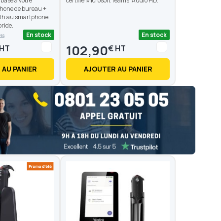
 base à votre
certifié Microsoft Teams. Audio HD.
éphone de bureau +
oth au smartphone
ride.
En stock
En stock
vis
102,90
€
 AU PANIER
AJOUTER AU PANIER