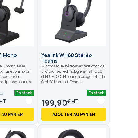
64 Mono
Yealink WH68 Stéréo
Teams
au, mono. Base
Micro casque stéréo avec réduction de
our une connexion
bruit active. Technologie sans fil DECT
une connexion
et BLUETOOTH pour un usage hybride.
artphone pour un
Certifié Microsoft Teams.
En stock
En stock
vis
199,90
€
 AU PANIER
AJOUTER AU PANIER