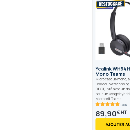
Yealink WH64 H
Mono Teams
Micro casque mono, sa
une double technologie
DECT, livré avec un d
pour un usage hybride
Microsoft Teams.
1 avis
100
100
% of
89,90
€
AJOUTER AU