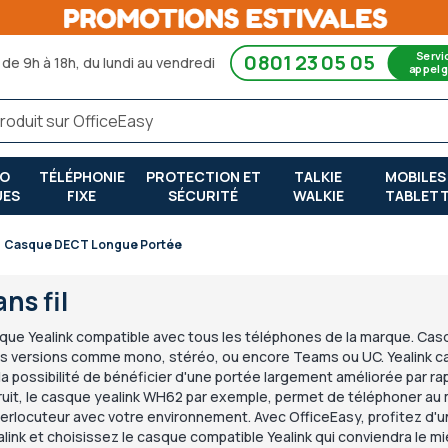
Servi
0801 23 05 05
de 9h à 18h, du lundi au vendredi
appel g
RO
TÉLÉPHONIE
PROTECTION ET
TALKIE
MOBILES
UES
FIXE
SÉCURITÉ
WALKIE
TABLET
Casque DECT Longue Portée
ns fil
ue Yealink compatible avec tous les téléphones de la marque. Cas
s versions comme mono, stéréo, ou encore Teams ou UC. Yealink ca
la possibilité de bénéficier d'une portée largement améliorée par ra
ruit, le casque yealink WH62 par exemple, permet de téléphoner au m
rlocuteur avec votre environnement. Avec OfficeEasy, profitez d'un
link et choisissez le casque compatible Yealink qui conviendra le mi