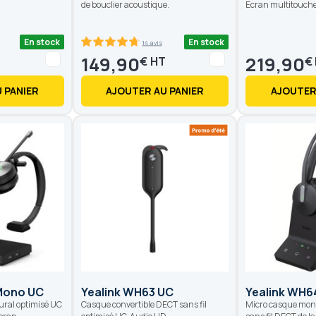
de bouclier acoustique.
Ecran multitouche
En stock
En stock
14 avis
94.2
100
% of
149,90
219,90
€
€
 PANIER
AJOUTER AU PANIER
AJOUTER
Mono UC
Yealink WH63 UC
Yealink WH6
ural optimisé UC
Casque convertible DECT sans fil
Micro casque mon