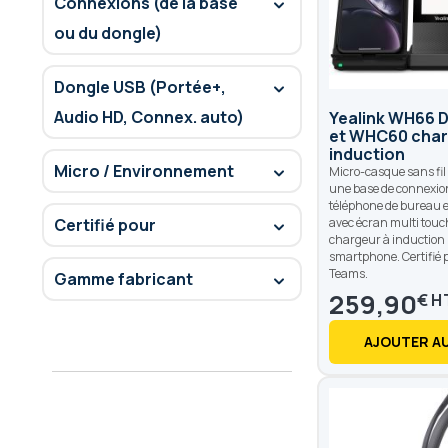
Connexions (de la base
ou du dongle)
Dongle USB (Portée+,
Audio HD, Connex. auto)
Yealink WH66 
et WHC60 char
induction
Micro / Environnement
Micro-casque sans fil s
une base de connexion
téléphone de bureau 
Certifié pour
avec écran multi touc
chargeur à induction
smartphone. Certifié 
Teams.
Gamme fabricant
259,90
€
AJOUTER AU