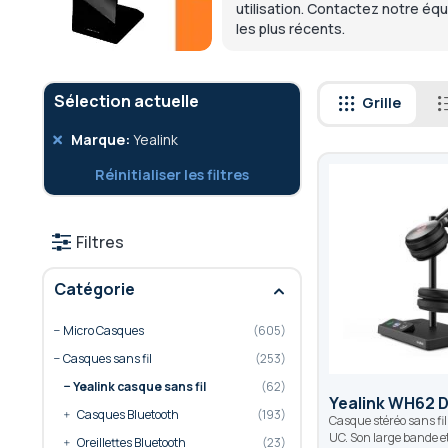
utilisation. Contactez notre équ
les plus récents.
Sélection actuelle
Grille
Retirer
Marque
Yealink
cet
Réinitialiser les filtres
élément
Filtres
Catégorie
Micro Casques
605
Casques sans fil
253
Yealink casque sans fil
62
Yealink WH62 D
Casques Bluetooth
193
Casque stéréo sans fi
UC. Son large bande e
Oreillettes Bluetooth
23