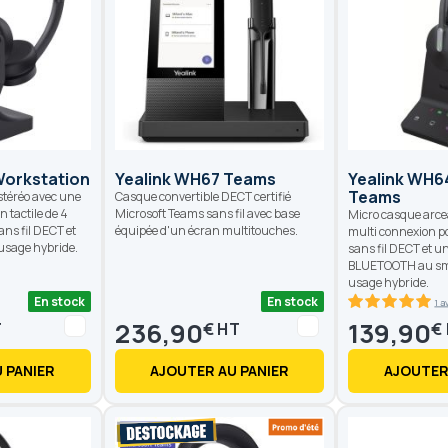
Workstation
Yealink WH67 Teams
Yealink WH
Teams
stéréo avec une
Casque convertible DECT certifié
 tactile de 4
Microsoft Teams sans fil avec base
Micro casque arce
ns fil DECT et
équipée d'un écran multitouches.
multi connexion p
sage hybride.
sans fil DECT et 
BLUETOOTH au sm
usage hybride.
En stock
En stock
1 a
100
100
% of
236,90
139,90
€
€
 PANIER
AJOUTER AU PANIER
AJOUTER