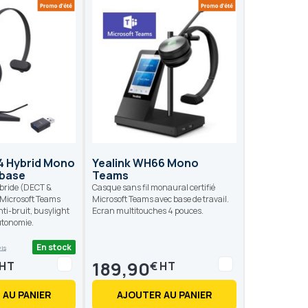
4 Hybrid Mono
Yealink WH66 Mono
 base
Teams
ybride (DECT &
Casque sans fil monaural certifié
é Microsoft Teams
Microsoft Teams avec base de travail.
nti-bruit, busylight
Ecran multitouches 4 pouces.
utonomie.
En stock
vis
189,90
€
 AU PANIER
AJOUTER AU PANIER