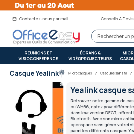
Contactez-nous par mail
Conseils & Devis 
RÉUNIONS ET
ÉCRANS &
MIC
VISIOCONFÉRENCE
VIDÉOPROJECTEURS
CASQ
Casque Yealink
Accueil
micro casques
Casques sans fil
Yealink casque sa
Retrouvez notre gamme de casq
ou WH66, optez pour différente
dans leur version DECT, offrent 
Bluetooth. Avec son micro antib
openspace sans gêner votrei nte
parmi les différents casques Yea