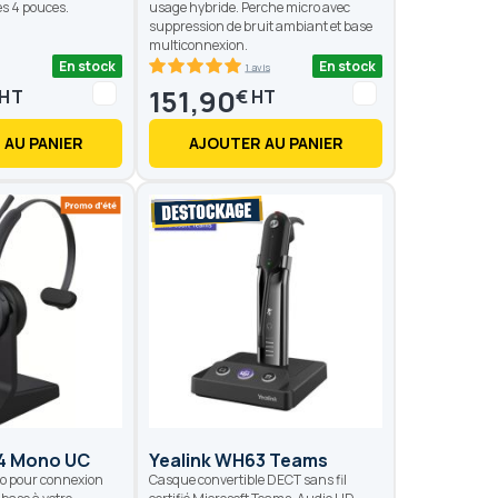
s 4 pouces.
usage hybride. Perche micro avec
suppression de bruit ambiant et base
multiconnexion.
En stock
En stock
1 avis
100
100
% of
151,90
€
 AU PANIER
AJOUTER AU PANIER
4 Mono UC
Yealink WH63 Teams
o pour connexion
Casque convertible DECT sans fil