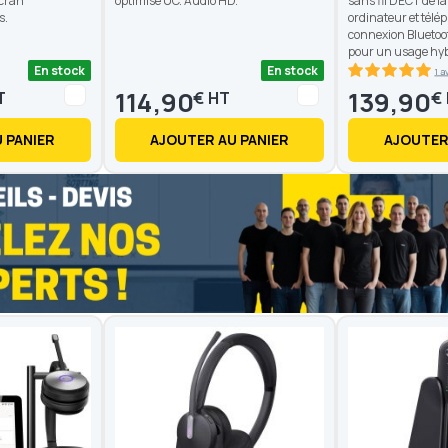
Ecran
optimisé UC. Audio HD.
sans fil DECT de la
s.
ordinateur et tél
connexion Blueto
pour un usage hyb
En stock
En stock
1 a
100
100
% of
114,90
139,90
€
€
 PANIER
AJOUTER AU PANIER
AJOUTER