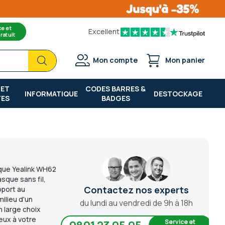
ce et
Excellent
ratuit
Chercher
Chercher
Mon compte
Mon panier
 ET
CODES BARRES &
INFORMATIQUE
DESTOCKAGE
TES
BADGES
que Yealink WH62
sque sans fil,
Contactez nos experts
pport au
ilieu d'un
du lundi au vendredi de 9h à 18h
 large choix
eux à votre
Service et