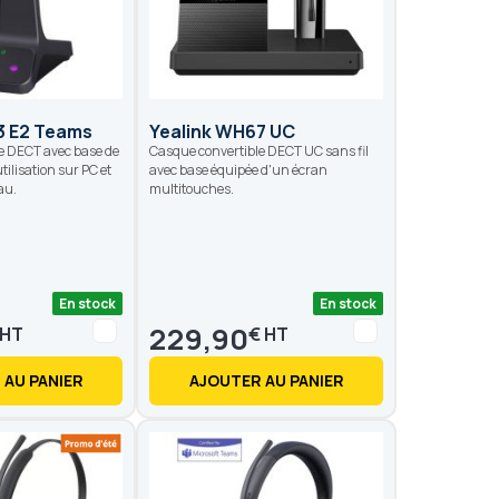
3 E2 Teams
Yealink WH67 UC
e DECT avec base de
Casque convertible DECT UC sans fil
ilisation sur PC et
avec base équipée d'un écran
au.
multitouches.
En stock
En stock
229,90
€
 AU PANIER
AJOUTER AU PANIER