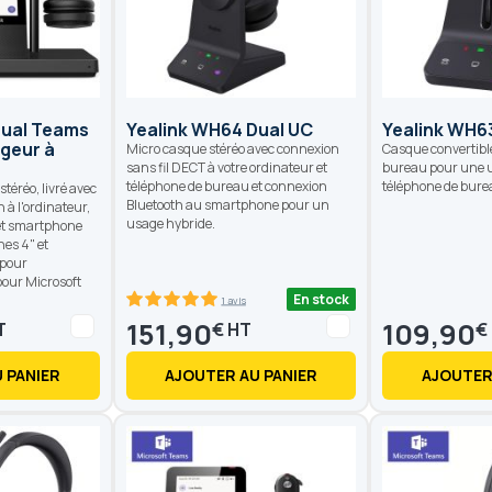
Dual Teams
Yealink WH64 Dual UC
Yealink WH6
geur à
Micro casque stéréo avec connexion
Casque convertibl
sans fil DECT à votre ordinateur et
bureau pour une ut
téléphone de bureau et connexion
téléphone de bure
téréo, livré avec
Bluetooth au smartphone pour un
 à l'ordinateur,
usage hybride.
et smartphone
hes 4" et
 pour
pour Microsoft
En stock
1 avis
100
100
% of
151,90
109,90
€
€
 PANIER
AJOUTER AU PANIER
AJOUTER