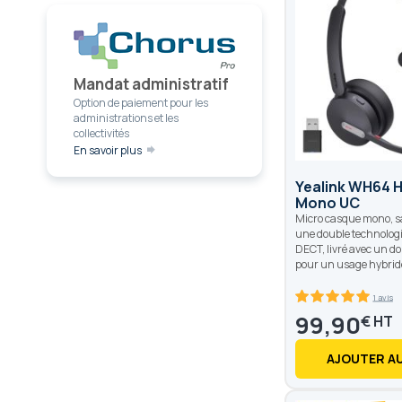
Mandat administratif
Option de paiement pour les
administrations et les
collectivités
En savoir plus
Yealink WH64 H
Mono UC
Micro casque mono, sa
une double technologie
DECT, livré avec un d
pour un usage hybrid
1 avis
100
100
% of
99,90
€
AJOUTER AU