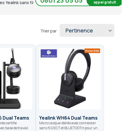
0801 23 05 05
appel gratuit
s Yealink sans fil
Trier par
6 Dual Teams
Yealink WH64 Dual Teams
réo certifié
Micro casque stéréo avec connexion
ec base de travail.
sans fil DECT et BLUETOOTH pour un