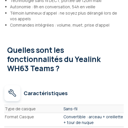
Technologie sans fil DECT, portée de 120m maxi
Autonomie : 8h en conversation, 54h en veille
Témoin lumineux d’appel : ne soyez plus dérangé lors de
vos appels
Commandes intégrées : volume, muet, prise d'appel
Quelles sont les
fonctionnalités
du Yealink
WH63 Teams ?
Caractéristiques
Caractéristiques
Type de casque
Sans-fil
Format Casque
Convertible : arceau + oreillette
+ tour de nuque