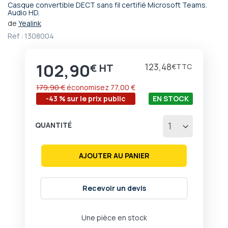
Casque convertible DECT sans fil certifié Microsoft Teams.
Passer
Audio HD.
au
de
Yealink
début
Ref :
1308004
de
la
Galerie
102,90
Prix
123,48
€
€
d’images
179,90 €
économisez
77,00 €
-43 % sur le prix public
EN STOCK
QUANTITÉ
AJOUTER AU PANIER
Recevoir un devis
Une pièce en stock