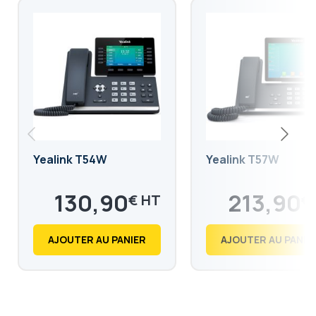
Yealink T54W
Yealink T57W
130,90
213,90
€
€
157,08
256,68
€
€
AJOUTER AU PANIER
AJOUTER AU PANIE