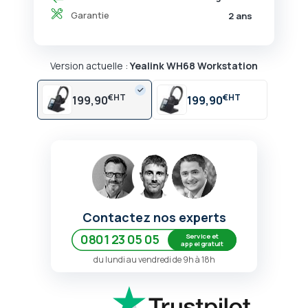
Garantie
2 ans
Version actuelle :
Yealink WH68 Workstation
€
€
199,90
199,90
Contactez nos experts
Service et
0801 23 05 05
appel gratuit
du lundi au vendredi de 9h à 18h