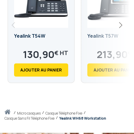
Yealink T54W
Yealink T57W
130,90
213,90
€
€
157,08
256,68
€
€
AJOUTER AU PANIER
AJOUTER AU PANIE
Accueil
micro casques
Casque Téléphone Fixe
Casque Sans Fil Téléphone Fixe
Yealink WH68 Workstation