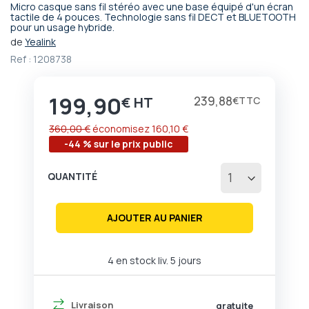
Micro casque sans fil stéréo avec une base équipé d'un écran
Passer
tactile de 4 pouces. Technologie sans fil DECT et BLUETOOTH
pour un usage hybride.
au
début
de
Yealink
de
Ref :
1208738
la
Galerie
d’images
199,90
Prix
239,88
€
€
360,00 €
économisez
160,10 €
-44 % sur le prix public
QUANTITÉ
AJOUTER AU PANIER
4 en stock liv. 5 jours
Livraison
gratuite