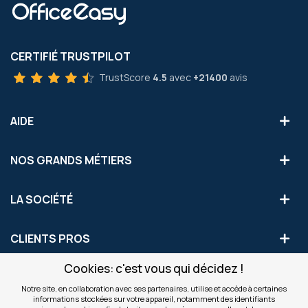
CERTIFIÉ TRUSTPILOT
TrustScore
4.5
avec
+21400
avis
AIDE
NOS GRANDS MÉTIERS
LA SOCIÉTÉ
CLIENTS PROS
Cookies: c'est vous qui décidez !
S'INSCRIRE AUX OFFRES COMMERCIALES
Notre site, en collaboration avec ses partenaires, utilise et accède à certaines
informations stockées sur votre appareil, notamment des identifiants
Inscription