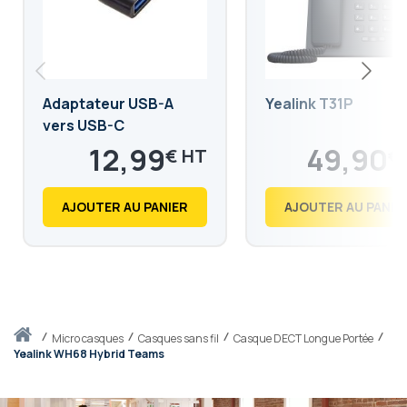
Adaptateur USB-A
Yealink T31P
vers USB-C
12,99
49,90
€
€
15,59
59,88
€
€
AJOUTER AU PANIER
AJOUTER AU PANIE
Accueil
micro casques
Casques sans fil
Casque DECT Longue Portée
Yealink WH68 Hybrid Teams