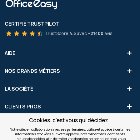
CERTIFIÉ TRUSTPILOT
TrustScore
4.5
avec
+21400
avis
AIDE
NOS GRANDS MÉTIERS
LA SOCIÉTÉ
CLIENTS PROS
Cookies: c'est vous qui décidez !
S'INSCRIRE AUX OFFRES COMMERCIALES
Notre site, en collaboration avec ses partenaires, utilise et accède à certaines
informations stockées sur votre appareil, notamment des identifiants
Inscription
uniques de cookies, afin de traiter vos données personnelles et de vous
Valider