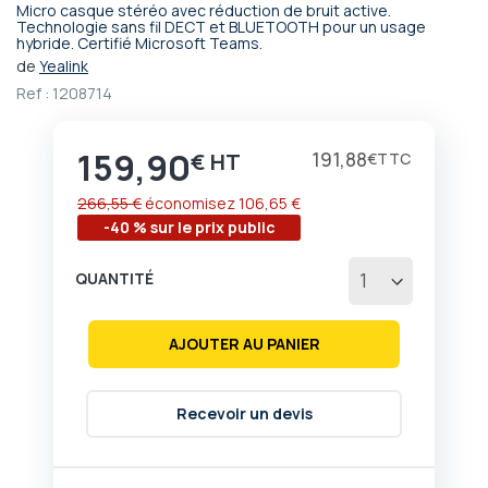
Micro casque stéréo avec réduction de bruit active.
Passer
Technologie sans fil DECT et BLUETOOTH pour un usage
hybride. Certifié Microsoft Teams.
au
début
de
Yealink
de
Ref :
1208714
la
Galerie
d’images
159,90
Prix
191,88
€
€
266,55 €
économisez
106,65 €
-40 % sur le prix public
QUANTITÉ
AJOUTER AU PANIER
Recevoir un devis