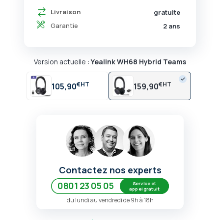
Livraison
gratuite
Garantie
2 ans
Version actuelle :
Yealink WH68 Hybrid Teams
€
€
105,90
159,90
Contactez nos experts
Service et
0801 23 05 05
appel gratuit
du lundi au vendredi de 9h à 18h