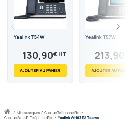
Yealink T54W
Yealink T57W
130,90
213,90
€
€
157,08
256,68
€
€
AJOUTER AU PANIER
AJOUTER AU PANIE
Accueil
micro casques
Casque Téléphone Fixe
Casque Sans Fil Téléphone Fixe
Yealink WH63 E2 Teams