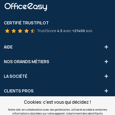
CERTIFIÉ TRUSTPILOT
TrustScore
4.5
avec
+21400
avis
AIDE
NOS GRANDS MÉTIERS
LA SOCIÉTÉ
CLIENTS PROS
Cookies: c'est vous qui décidez !
S'INSCRIRE AUX OFFRES COMMERCIALES
Notre site, en collaboration avec ses partenaires, utilise et accède à certaines
informations stockées sur votre appareil, notamment des identifiants
Inscription