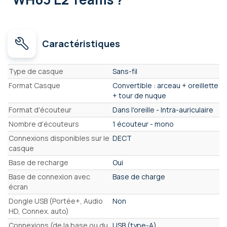
Caractéristiques
Caractéristiques
Type de casque
Sans-fil
Format Casque
Convertible : arceau + oreillette
+ tour de nuque
Format d'écouteur
Dans l'oreille - Intra-auriculaire
Nombre d'écouteurs
1 écouteur - mono
Connexions disponibles sur le
DECT
casque
Base de recharge
Oui
Base de connexion avec
Base de charge
écran
Dongle USB (Portée+, Audio
Non
HD, Connex. auto)
Connexions (de la base ou du
USB (type-A)