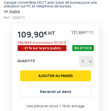
Casque convertible DECT avec base de bureau pour une
Passer
utilisation sur PC et téléphone de bureau.
au
de
Yealink
début
Ref :
1208711
de
la
Galerie
109,90
Prix
131,88
€
€
d’images
139,90 €
économisez
30,00 €
-21 % sur le prix public
EN STOCK
QUANTITÉ
AJOUTER AU PANIER
Recevoir un devis
Une pièce en stock
+ 18 en arrivage