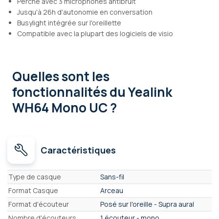
Perche avec 3 microphones antibruit
Jusqu'à 26h d'autonomie en conversation
Busylight intégrée sur l'oreillette
Compatible avec la plupart des logiciels de visio
Quelles sont les
fonctionnalités
du Yealink
WH64 Mono UC ?
Caractéristiques
Caractéristiques
Type de casque
Sans-fil
Format Casque
Arceau
Format d'écouteur
Posé sur l'oreille - Supra aural
Nombre d'écouteurs
1 écouteur - mono