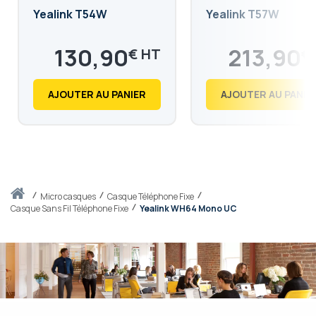
Yealink T54W
Yealink T57W
130,90
213,90
€
€
157,08
256,68
€
€
AJOUTER AU PANIER
AJOUTER AU PANIE
Accueil
micro casques
Casque Téléphone Fixe
Casque Sans Fil Téléphone Fixe
Yealink WH64 Mono UC