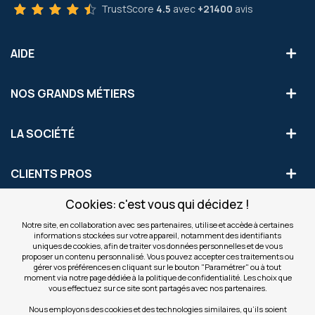
TrustScore
4.5
avec
+21400
avis
AIDE
NOS GRANDS MÉTIERS
LA SOCIÉTÉ
CLIENTS PROS
Cookies: c'est vous qui décidez !
S'INSCRIRE AUX OFFRES COMMERCIALES
Notre site, en collaboration avec ses partenaires, utilise et accède à certaines
informations stockées sur votre appareil, notamment des identifiants
Inscription
uniques de cookies, afin de traiter vos données personnelles et de vous
Valider
à
proposer un contenu personnalisé. Vous pouvez accepter ces traitements ou
notre
gérer vos préférences en cliquant sur le bouton "Paramétrer" ou à tout
moment via notre page dédiée à la politique de confidentialité. Les choix que
newsletter
INFOS
vous effectuez sur ce site sont partagés avec nos partenaires.
:
Nous employons des cookies et des technologies similaires, qu’ils soient