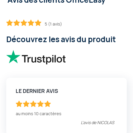
5 (1 avis)
100
100
% of
Découvrez les avis du produit
LE DERNIER AVIS
100
100
% of
au moins 10 caractères
L'avis de
NICOLAS