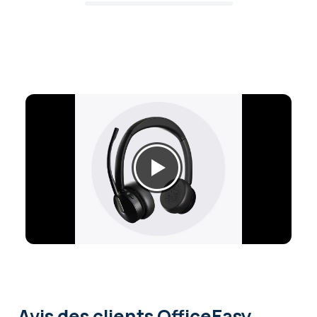
Avis des clients OfficeEasy