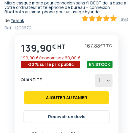
Micro casque mono pour connexion sans fil DECT de la base à
Passer
votre ordinateur et téléphone de bureau + connexion
Bluetooth au smartphone pour un usage hybride.
au
début
1 avis
de
Yealink
de
100
100
% of
Ref :
1208672
la
Galerie
d’images
139,90
Prix
167,88
€
€
199,90 €
économisez
60,00 €
-30 % sur le prix public
EN STOCK
QUANTITÉ
AJOUTER AU PANIER
Recevoir un devis