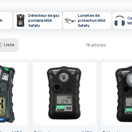
Détecteur de gaz
Lunettes de
Ca
SA
portable MSA
protection MSA
MS
Safety
Safety
Liste
78
articles