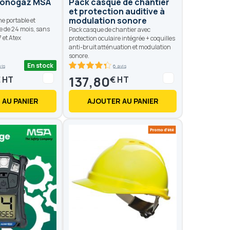
monogaz MSA
Pack casque de chantier
et protection auditive à
modulation sonore
e portable et
ie de 24 mois, sans
Pack casque de chantier avec
 et Atex
protection oculaire intégrée + coquilles
anti-bruit atténuation et modulation
sonore.
En stock
vis
6 avis
86.6
100
% of
137,80
€
€
 AU PANIER
AJOUTER AU PANIER