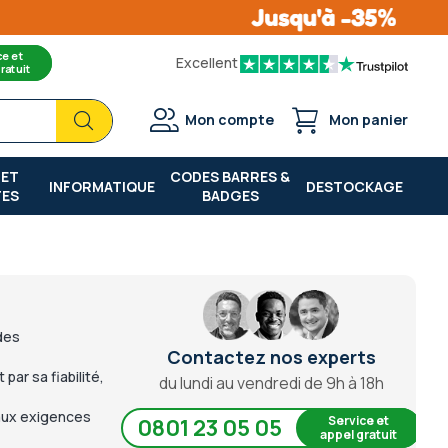
ce et
Excellent
ratuit
Chercher
Chercher
Mon compte
Mon panier
 ET
CODES BARRES &
INFORMATIQUE
DESTOCKAGE
TES
BADGES
des
Contactez nos experts
par sa fiabilité,
du lundi au vendredi de 9h à 18h
aux exigences
Service et
0801 23 05 05
appel gratuit