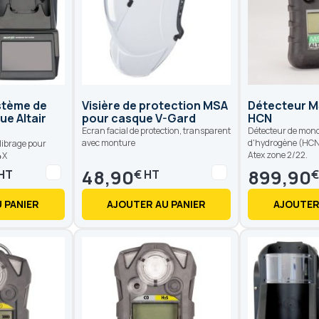
stème de
Visière de protection MSA
Détecteur MS
ue Altair
pour casque V-Gard
HCN
Ecran facial de protection, transparent
Détecteur de mon
avec monture
d'hydrogène (HCN
alibrage pour
Atex zone 2/22.
4X
48,90
899,90
€
 PANIER
AJOUTER AU PANIER
AJOUTER