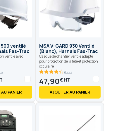
500 ventilé
MSA V-GARD 930 Ventilé
nais Fas-Trac
(Blanc), Harnais Fas-Trac
on ventilé avec
Casque de chantier ventilé adapté
pour protection de la tête et protection
occulaire
vis
6 avis
86.6
100
% of
47,90
€
 AU PANIER
AJOUTER AU PANIER