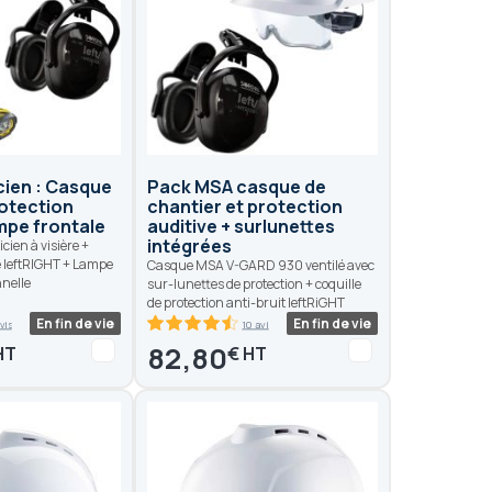
cien : Casque
Pack MSA casque de
rotection
chantier et protection
ampe frontale
auditive + surlunettes
intégrées
cien à visière +
e leftRIGHT + Lampe
Casque MSA V-GARD 930 ventilé avec
nnelle
sur-lunettes de protection + coquille
de protection anti-bruit leftRiGHT
En fin de vie
En fin de vie
vis
10 avis
90
100
% of
82,80
€