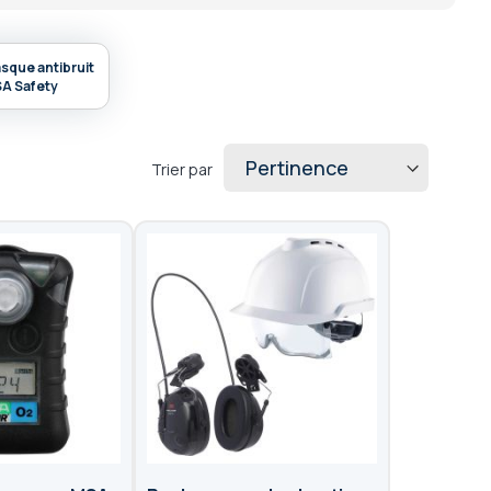
sque antibruit
A Safety
Trier par