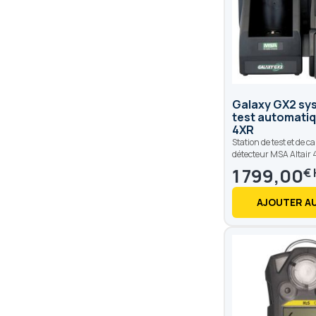
Galaxy GX2 sy
test automatiq
4XR
Station de test et de c
détecteur MSA Altair 
1 799,00
€
AJOUTER AU