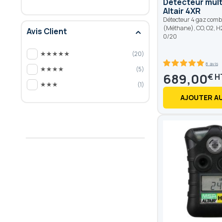
Détecteur mult
Altair 4XR
Détecteur 4 gaz combu
(Méthane), CO, O2, H
Avis Client
0/20
★★★★★
20
8 avis
★★★★
5
100
100
% of
689,00
€
★★★
1
AJOUTER AU