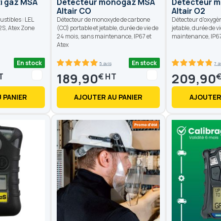
i gaz MSA
Détecteur monogaz MSA
Détecteur 
Altair CO
Altair O2
stibles : LEL
Détecteur de monoxyde de carbone
Détecteur d'oxygèn
2S, Atex Zone
(CO) portable et jetable, durée de vie de
jetable, durée de v
24 mois, sans maintenance, IP67 et
maintenance, IP67
Atex
En stock
En stock
5 avis
7 a
100
100
97.2
100
% of
% of
189,90
209,90
€
 PANIER
AJOUTER AU PANIER
AJOUTER