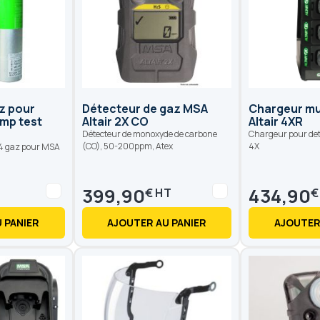
az pour
Détecteur de gaz MSA
Chargeur mu
ump test
Altair 2X CO
Altair 4XR
Détecteur de monoxyde de carbone
Chargeur pour det
(CO), 50-200ppm, Atex
4X
e 4 gaz pour MSA
399,90
434,90
€
€
 PANIER
AJOUTER AU PANIER
AJOUTER