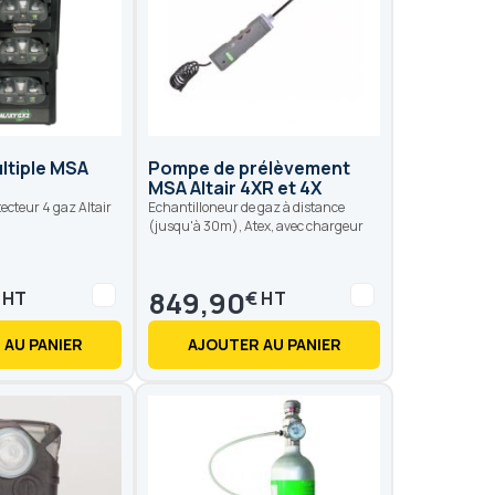
ltiple MSA
Pompe de prélèvement
MSA Altair 4XR et 4X
ecteur 4 gaz Altair
Echantilloneur de gaz à distance
(jusqu'à 30m), Atex, avec chargeur
849,90
€
 AU PANIER
AJOUTER AU PANIER