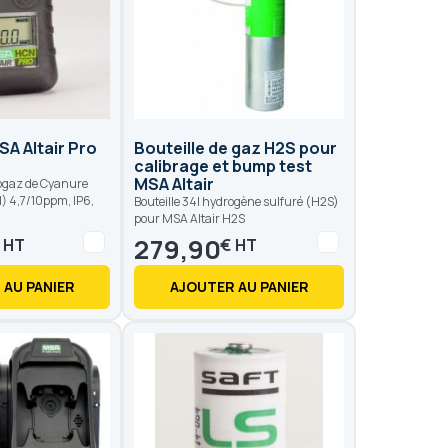
A Altair Pro
Bouteille de gaz H2S pour
calibrage et bump test
MSA Altair
ogaz de Cyanure
) 4,7/10ppm, IP6,
Bouteille 34l hydrogène sulfuré (H2S)
pour MSA Altair H2S
279,90
€
€
 AU PANIER
AJOUTER AU PANIER