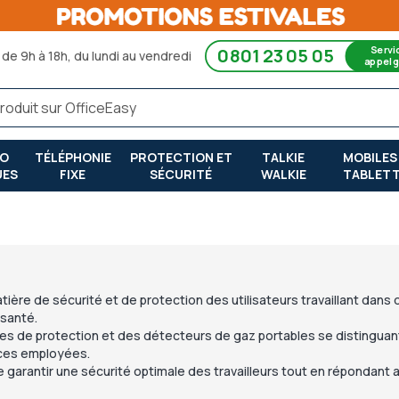
Servi
0801 23 05 05
de 9h à 18h, du lundi au vendredi
appel g
RO
TÉLÉPHONIE
PROTECTION ET
TALKIE
MOBILES
UES
FIXE
SÉCURITÉ
WALKIE
TABLET
ère de sécurité et de protection des utilisateurs travaillant dans 
 santé.
es de protection
et des
détecteurs de gaz portables
se distinguant 
rices employées.
de
garantir une sécurité optimale des travailleurs
tout en répondant 