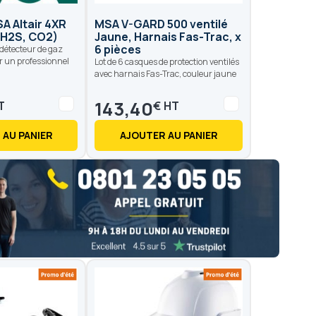
A Altair 4XR
MSA V-GARD 500 ventilé
, H2S, CO2)
Jaune, Harnais Fas-Trac, x
6 pièces
 détecteur de gaz
r un professionnel
Lot de 6 casques de protection ventilés
avec harnais Fas-Trac, couleur jaune
143,40
€
 AU PANIER
AJOUTER AU PANIER