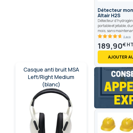
Détecteur mo
Altair H2S
Détecteur d'hydrogèn
portable et jetable, du
mois, sans maintenanc
3 avis
93.4
100
% of
189,90
€
AJOUTER AU
Casque anti bruit MSA
Left/Right Medium
(blanc)