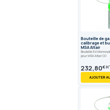
Bouteille de g
calibrage et b
MSA Altair
Bouteille 34l Monoxyd
pour MSA Altair CO
232,80
€
AJOUTER AU