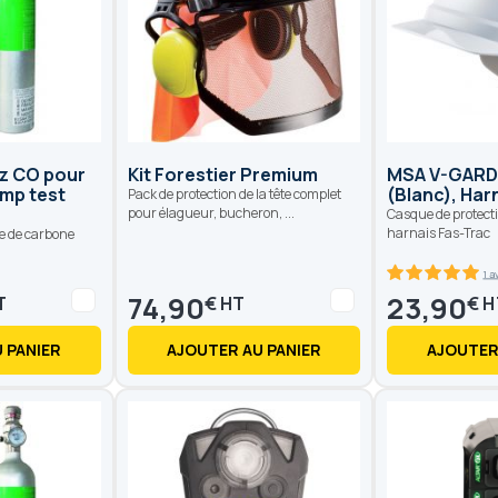
az CO pour
Kit Forestier Premium
MSA V-GARD 
ump test
(Blanc), Har
Pack de protection de la tête complet
pour élagueur, bucheron, ...
Casque de protecti
harnais Fas-Trac
e de carbone
1 a
100
100
% of
74,90
23,90
€
€
 PANIER
AJOUTER AU PANIER
AJOUTER