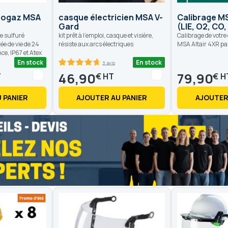
nogaz MSA
casque électricien MSA V-
Calibrage MS
Gard
(LIE, O2, CO
e sulfuré
kit prêt à l'emploi, casque et visière,
Calibrage de votre
rée de vie de 24
résiste aux arcs électriques
MSA Altair 4XR pa
e, IP67 et Atex
En stock
En stock
3 avis
93.4
100
% of
46,90
79,90
€
€
 PANIER
AJOUTER AU PANIER
AJOUTER