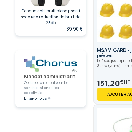
Casque anti-bruit blanc passif
avec une réduction de bruit de
28db
39,90 €
MSA V-GARD - ja
pièces
lot 8 casque de protec
Guard (jaune), harna
Mandat administratif
151,20
€
Option de paiement pour les
administrations et les
collectivités
AJOUTER AU
En savoir plus