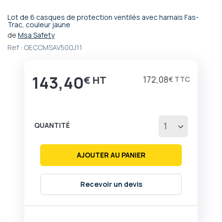
Lot de 6 casques de protection ventilés avec harnais Fas-
Passer
Trac, couleur jaune
au
de
Msa Safety
début
Ref :
OECCMSAV500J11
de
la
Galerie
143,40
€
172,08
€
d’images
QUANTITÉ
AJOUTER AU PANIER
Recevoir un devis