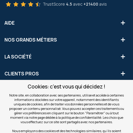
TrustScore
4.5
avec
+21400
avis
AIDE
NOS GRANDS MÉTIERS
LA SOCIÉTÉ
CLIENTS PROS
Cookies: c'est vous qui décidez !
S'INSCRIRE AUX OFFRES COMMERCIALES
Notre site, en collaboration avec ses partenaires, utilise et accède à certaines
informations stockées sur votre appareil, notamment des identifiants
Inscription
uniques de cookies, afin de traiter vos données personnelles et de vous
Valider
à
proposer un contenu personnalisé. Vous pouvez accepter ces traitements ou
notre
gérer vos préférences en cliquant sur le bouton "Paramétrer" ou à tout
moment via notre page dédiée à la politique de confidentialité. Les choix que
newsletter
INFOS
vous effectuez sur ce site sont partagés avec nos partenaires.
:
Nous employons des cookies et des technologies similaires, qu’ils soient