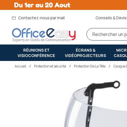
Contactez-nous par mail
Conseils & Devis 
RÉUNIONS ET
ÉCRANS &
MIC
VISIOCONFÉRENCE
VIDÉOPROJECTEURS
CASQ
Accueil
protection et sécurité
Protection De La Tête
Casque 
Passer
à
la
fin
de
la
galerie
d’images