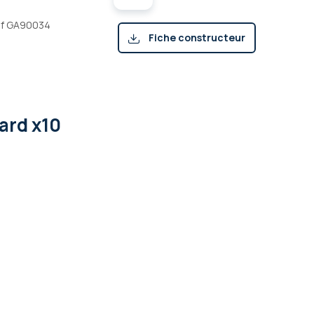
ref GA90034
Fiche constructeur
(pdf)
ard x10