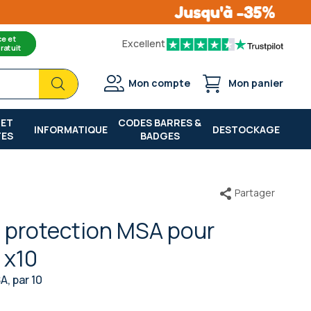
ce et
Excellent
ratuit
Chercher
Chercher
Mon compte
Mon panier
 ET
CODES BARRES &
INFORMATIQUE
DESTOCKAGE
TES
BADGES
Partager
e protection MSA pour
 x10
, par 10