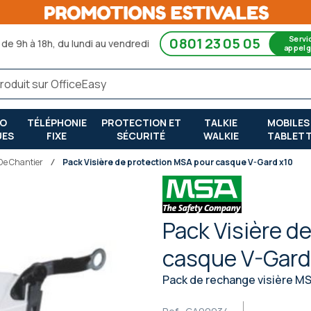
Servi
0801 23 05 05
de 9h à 18h, du lundi au vendredi
appel g
RO
TÉLÉPHONIE
PROTECTION ET
TALKIE
MOBILES
UES
FIXE
SÉCURITÉ
WALKIE
TABLET
De Chantier
Pack Visière de protection MSA pour casque V-Gard x10
Pack Visière d
casque V-Gard
Pack de rechange visière MSA