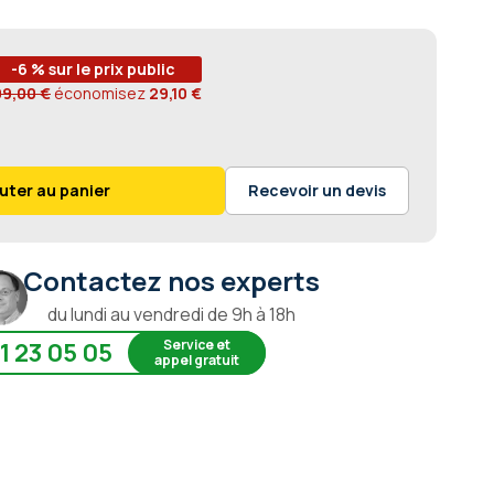
-6 % sur le prix public
09,00 €
économisez
29,10 €
uter au panier
Recevoir un devis
Contactez nos experts
du lundi au vendredi de 9h à 18h
Service et
1 23 05 05
appel gratuit