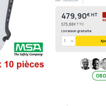
Ref :
GA90034
479,90
€
5
575,88
€
Livraison
gratuite
Ajo
080