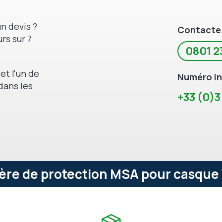
n devis ?
Contacte
rs sur 7
0801 2
et l'un de
Numéro in
dans les
+33 (0)3
ère de protection MSA pour casque 