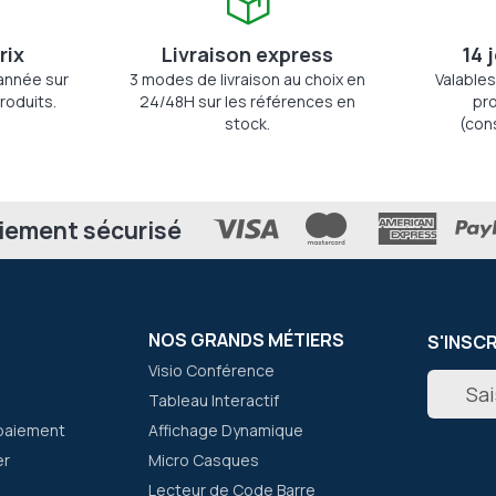
rix
Livraison express
14 
'année sur
3 modes de livraison au choix en
Valables
roduits.
24/48H sur les références en
pro
stock.
(con
iement sécurisé
NOS GRANDS MÉTIERS
S'INSC
Visio Conférence
Inscripti
Tableau Interactif
à
notre
paiement
Affichage Dynamique
newslett
er
Micro Casques
:
Lecteur de Code Barre