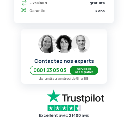
Livraison
gratuite
Garantie
3 ans
Contactez nos experts
Service et
0801 23 05 05
appel gratuit
du lundi au vendredi de 9h à 18h
Excellent
avec
21400
avis