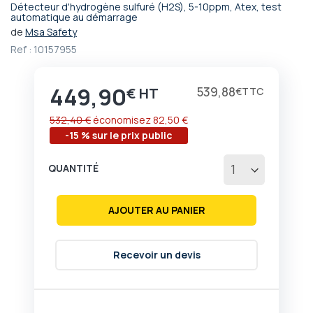
Détecteur d'hydrogène sulfuré (H2S), 5-10ppm, Atex, test
Passer
automatique au démarrage
au
de
Msa Safety
début
Ref :
10157955
de
la
Galerie
449,90
Prix
539,88
€
€
d’images
532,40 €
économisez
82,50 €
-15 % sur le prix public
QUANTITÉ
AJOUTER AU PANIER
Recevoir un devis