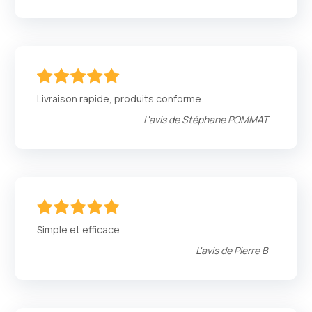
100
100
% of
Livraison rapide, produits conforme.
L'avis de
Stéphane POMMAT
100
100
% of
Simple et efficace
L'avis de
Pierre B