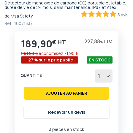
Détecteur de monoxyde de carbone (CO) portable et jetable,
Passer
durée de vie de 24 mois, sans maintenance, IP67 et Atex
au
5 avis
de
Msa Safety
début
100
100
% of
Ref :
10071337
de
la
Galerie
189,90
Prix
227,88
€
€
d’images
261,80 €
économisez
71,90 €
-27 % sur le prix public
EN STOCK
QUANTITÉ
AJOUTER AU PANIER
Recevoir un devis
3 pièces en stock