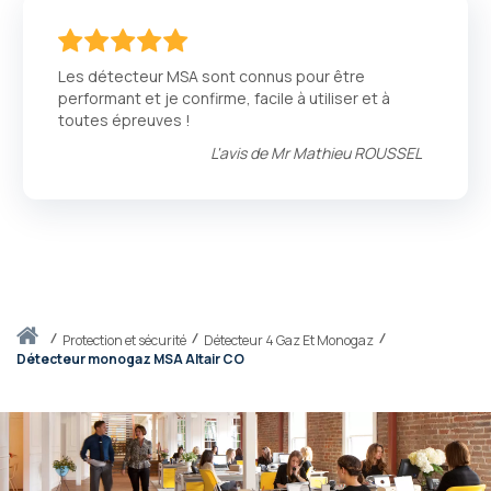
100
100
% of
Les détecteur MSA sont connus pour être
performant et je confirme, facile à utiliser et à
toutes épreuves !
L'avis de
Mr Mathieu ROUSSEL
Accueil
protection et sécurité
Détecteur 4 Gaz Et Monogaz
Détecteur monogaz MSA Altair CO