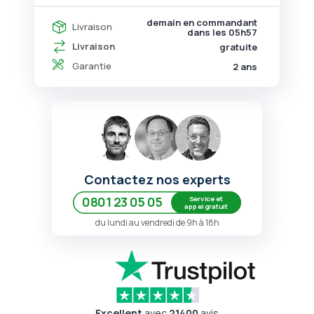
demain en commandant
Livraison
dans les
05h57
Livraison
gratuite
Garantie
2 ans
Contactez nos experts
Service et
0801 23 05 05
appel gratuit
du lundi au vendredi de 9h à 18h
Excellent
avec
21400
avis