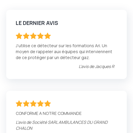
LE DERNIER AVIS
100
100
% of
J’utilise ce détecteur sur les formations Ari. Un
moyen de rappeler aux équipes qui interviennent
de ce protéger par un détecteur gaz.
L'avis de
Jacques R
100
100
% of
CONFORME A NOTRE COMMANDE
L'avis de
Société SARL AMBULANCES DU GRAND
CHALON