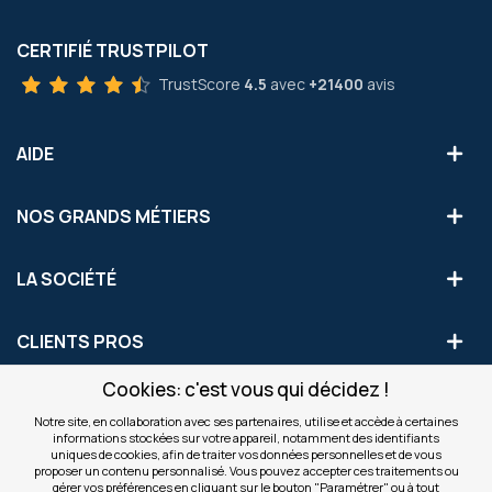
CERTIFIÉ TRUSTPILOT
TrustScore
4.5
avec
+21400
avis
AIDE
NOS GRANDS MÉTIERS
LA SOCIÉTÉ
CLIENTS PROS
Cookies: c'est vous qui décidez !
S'INSCRIRE AUX OFFRES COMMERCIALES
Notre site, en collaboration avec ses partenaires, utilise et accède à certaines
informations stockées sur votre appareil, notamment des identifiants
Inscription
uniques de cookies, afin de traiter vos données personnelles et de vous
Valider
à
proposer un contenu personnalisé. Vous pouvez accepter ces traitements ou
notre
gérer vos préférences en cliquant sur le bouton "Paramétrer" ou à tout