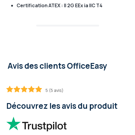
Certification ATEX : II 2G EEx ia IIC T4
Avis des clients OfficeEasy
5 (5 avis)
100
100
% of
Découvrez les avis du produit