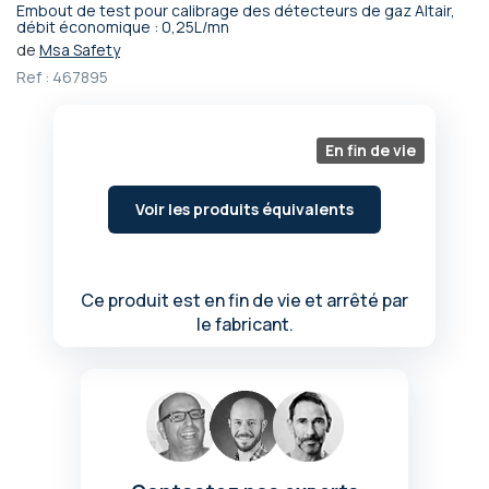
Embout de test pour calibrage des détecteurs de gaz Altair,
Passer
débit économique : 0,25L/mn
au
de
Msa Safety
début
Ref :
467895
de
la
Galerie
En fin de vie
d’images
Voir les produits équivalents
Ce produit est en fin de vie et arrêté par
le fabricant.