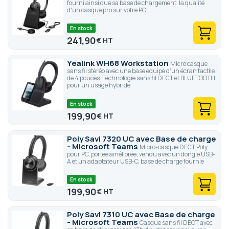
fourni ainsi que sa base de chargement. la qualité
d'un casque pro sur votre PC.
En stock
241,90
€
Yealink WH68 Workstation
Micro casque
sans fil stéréo avec une base équipé d'un écran tactile
de 4 pouces. Technologie sans fil DECT et BLUETOOTH
pour un usage hybride.
En stock
199,90
€
Poly Savi 7320 UC avec Base de charge
- Microsoft Teams
Micro-casque DECT Poly
pour PC, portée améliorée, vendu avec un dongle USB-
A et un adaptateur USB-C, base de charge fournie
En stock
199,90
€
Poly Savi 7310 UC avec Base de charge
- Microsoft Teams
Casque sans fil DECT avec