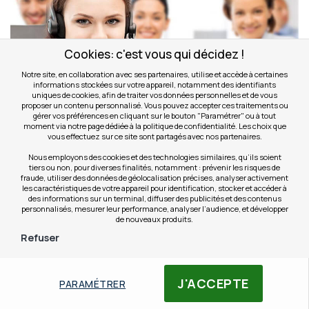
Cookies: c'est vous qui décidez !
Notre site, en collaboration avec ses partenaires, utilise et accède à certaines
informations stockées sur votre appareil, notamment des identifiants
uniques de cookies, afin de traiter vos données personnelles et de vous
proposer un contenu personnalisé. Vous pouvez accepter ces traitements ou
gérer vos préférences en cliquant sur le bouton "Paramétrer" ou à tout
moment via notre page dédiée à la politique de confidentialité. Les choix que
vous effectuez sur ce site sont partagés avec nos partenaires.
Nous employons des cookies et des technologies similaires, qu’ils soient
tiers ou non, pour diverses finalités, notamment : prévenir les risques de
Un confort nécessaire tout au long de la
fraude, utiliser des données de géolocalisation précises, analyser activement
journée
les caractéristiques de votre appareil pour identification, stocker et accéder à
des informations sur un terminal, diffuser des publicités et des contenus
Conçus pour être utilisés de manière intense, ces casques
personnalisés, mesurer leur performance, analyser l’audience, et développer
de nouveaux produits.
sans fils sont aussi parmi les plus confortables à porter. Leur
design est fin autant que résistant.
Refuser
Pour ne pas ressentir le poids durant la journée de travail,
certains modèles rivalisent de légèreté. Le Jabra Pro 930
Filtres
J'ACCEPTE
PARAMÉTRER
mono ne pèse que 27 grammes !
Pour répondre à tous les goûts, les fabricants ont déclinés