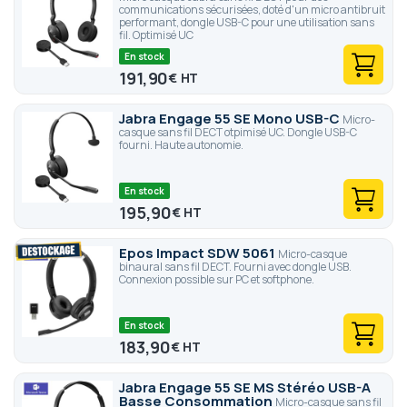
communications sécurisées, doté d'un micro antibruit
performant, dongle USB-C pour une utilisation sans
fil. Optimisé UC
En stock
191,90
€
Jabra Engage 55 SE Mono USB-C
Micro-
casque sans fil DECT otpimisé UC. Dongle USB-C
fourni. Haute autonomie.
En stock
195,90
€
Epos Impact SDW 5061
Micro-casque
binaural sans fil DECT. Fourni avec dongle USB.
Connexion possible sur PC et softphone.
En stock
183,90
€
Jabra Engage 55 SE MS Stéréo USB-A
Basse Consommation
Micro-casque sans fil