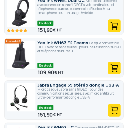
Yealink WH64 Dual UC
Micro casque stéréo
avec connexion sans fil DECT à votre ordinateur et
téléphone de bureau et connexion Bluetooth au
smartphone pour un usage hybride.
En stock
151,90
€
100
100
% of
Yealink WH63 E2 Teams
Casque convertible
DECT avec base de bureau pour une utilisation sur PC
et téléphone de bureau.
En stock
109,90
€
Jabra Engage 55 stéréo dongle USB-A
Micro casque Jabra sans fil DECT pour des
communications sécurisées, avec micro antibruit
ultra-performant et dongle USB-A
En stock
151,90
€
Yealink WH67 UC
Casque convertible DECT UC