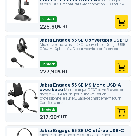
sans fil DECT monaural avec connexion USB pour PC
En stock
229,90
€
Jabra Engage 55 SE Convertible USB-C
Micro-casque sans fil DECT convertible. Dongle USB-
C fourni. Optimisé UC pour vos visioconférences.
En stock
227,90
€
Jabra Engage 55 SE MS Mono USB-A
avec base
Micro-casque DECT sans fil avec son
dongle USB-A fourni pour une utilisation
professionnelle sur PC. Base de chargement fourni.
Certifié Teams.
En stock
217,90
€
Jabra Engage 55 SE UC stéréo USB-C
Micro casque Jabra sans fil DECT pour des