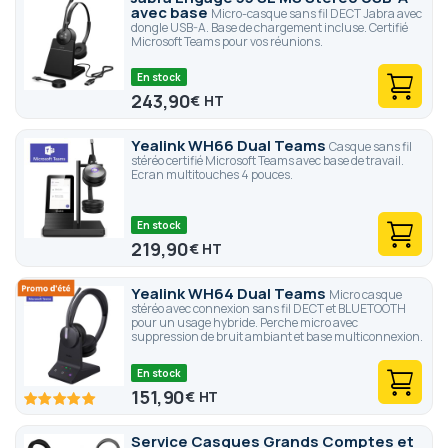
avec base
Micro-casque sans fil DECT Jabra avec
dongle USB-A. Base de chargement incluse. Certifié
Microsoft Teams pour vos réunions.
En stock
243,90
€
Yealink WH66 Dual Teams
Casque sans fil
stéréo certifié Microsoft Teams avec base de travail.
Ecran multitouches 4 pouces.
En stock
219,90
€
Yealink WH64 Dual Teams
Micro casque
stéréo avec connexion sans fil DECT et BLUETOOTH
pour un usage hybride. Perche micro avec
suppression de bruit ambiant et base multiconnexion.
En stock
151,90
€
100
100
% of
Service Casques Grands Comptes et