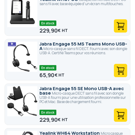
sans fil avec base équipée d'un écran multitouches.
En stock
229,90
€
Jabra Engage 55 MS Teams Mono USB-
A
Micro-casque sans fil DECT. Fourni avec son dongle
USB-A. Certifié Teams pour vos réunions.
En stock
65,90
€
Jabra Engage 55 SE Mono USB-A avec
base
Micro-casque DECT sans fil avec son dongle
USB-A fourni pour une utilisation professionnelle sur
PC et Mac. Base de chargement fourni.
En stock
229,90
€
Yealink WH64 Workstation
Micro casque