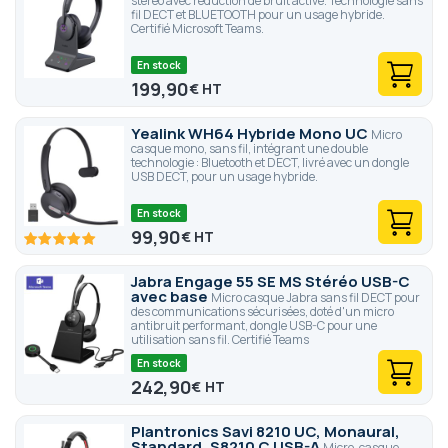
stéréo avec réduction de bruit active. Technologie sans
fil DECT et BLUETOOTH pour un usage hybride.
Certifié Microsoft Teams.
En stock
199,90
€
Yealink WH64 Hybride Mono UC
Micro
casque mono, sans fil, intégrant une double
technologie : Bluetooth et DECT, livré avec un dongle
USB DECT, pour un usage hybride.
En stock
99,90
€
100
100
% of
Jabra Engage 55 SE MS Stéréo USB-C
avec base
Micro casque Jabra sans fil DECT pour
des communications sécurisées, doté d'un micro
antibruit performant, dongle USB-C pour une
utilisation sans fil. Certifié Teams
En stock
242,90
€
Plantronics Savi 8210 UC, Monaural,
Standard, S8210 C USB-A
Micro-casque