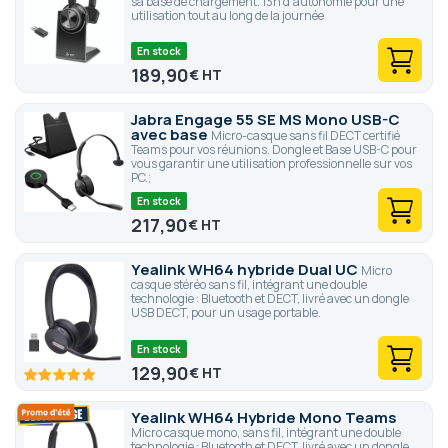
sa base de chargement. 13h d'autonomie pour une
utilisation tout au long de la journée
En stock
189,90
€
Jabra Engage 55 SE MS Mono USB-C
avec base
Micro-casque sans fil DECT certifié
Teams pour vos réunions. Dongle et Base USB-C pour
vous garantir une utilisation professionnelle sur vos
PC.;
En stock
217,90
€
Yealink WH64 hybride Dual UC
Micro
casque stéréo sans fil, intégrant une double
technologie : Bluetooth et DECT, livré avec un dongle
USB DECT, pour un usage portable.
En stock
129,90
€
100
100
% of
Yealink WH64 Hybride Mono Teams
Micro casque mono, sans fil, intégrant une double
technologie : Bluetooth et DECT, livré avec un dongle