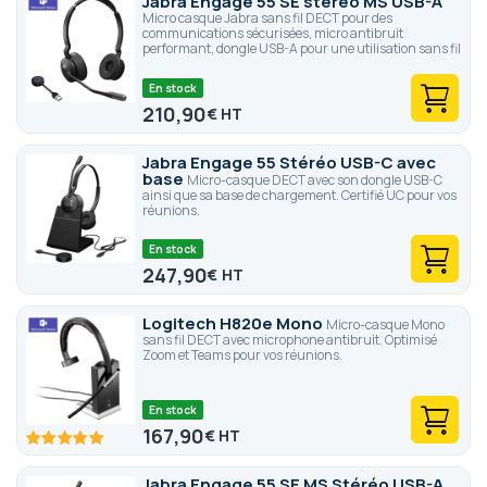
Jabra Engage 55 SE stéréo MS USB-A
Micro casque Jabra sans fil DECT pour des
communications sécurisées, micro antibruit
performant, dongle USB-A pour une utilisation sans fil
En stock
210,90
€
Jabra Engage 55 Stéréo USB-C avec
base
Micro-casque DECT avec son dongle USB-C
ainsi que sa base de chargement. Certifié UC pour vos
réunions.
En stock
247,90
€
Logitech H820e Mono
Micro-casque Mono
sans fil DECT avec microphone antibruit. Optimisé
Zoom et Teams pour vos réunions.
En stock
167,90
€
100
100
% of
Jabra Engage 55 SE MS Stéréo USB-A