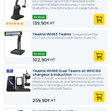
pour connexion sans fil DECT de la base à votre
ordinateur et téléphone de bureau + connexion
Bluetooth au smartphone pour un usage hybride.
En stock
139,90
€
100
100
% of
Yealink WH63 Teams
Casque convertible
DECT sans fil certifié Microsoft Teams. Audio HD.
En stock
102,90
€
Yealink WH66 Dual Teams et WHC60
chargeur à induction
Micro-casque sans fil
stéréo, livré avec une base de connexion à l'ordinateur,
téléphone de bureau et smartphone avec écran multi
touches 4" et chargeur à induction pour smartphone.
Certifié pour Microsoft Teams.
259,90
€