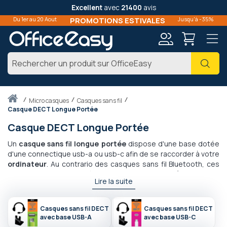
Excellent
avec
21400
avis
Du 1er au 20 Aout
PROMOTIONS ESTIVALES
Jusqu'à -35%
Mon
Cher
compte
Accueil
micro casques
Casques sans fil
Casque DECT Longue Portée
Casque DECT Longue Portée
Un
casque sans fil longue portée
dispose d'une base dotée
d'une connectique usb-a ou usb-c afin de se raccorder à votre
ordinateur
. Au contrario des casques sans fil Bluetooth, ces
micro-casques sont reliés en DECT entre la
base émettrice
et
Lire la suite
le casque. Grace à ce mode de fonctionnement ces casques
offrent une portée maximale pouvant aller jusqu'à 100 mètres
et une autonomie de plusieurs heures en fonctionnement.
Casques sans fil DECT
Casques sans fil DECT
Dotés de 1 à 2 écouteurs et de micros anti-bruit ces casques
avec base USB-A
avec base USB-C
ans fil longue portée professionnels vous offrent une liberté