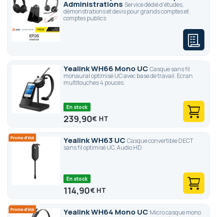
Administrations
Service dédié d'études,
démonstrations et devis pour grands comptes et
comptes publics
Yealink WH66 Mono UC
Casque sans fil
monaural optimisé UC avec base de travail. Ecran
multitouches 4 pouces.
En stock
239,90
€
Yealink WH63 UC
Casque convertible DECT
sans fil optimisé UC. Audio HD.
En stock
114,90
€
Yealink WH64 Mono UC
Micro casque mono