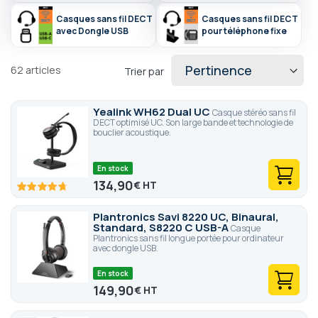
de mouvement totale à votre domicile comme sur votre lieu de
Casques sans fil DECT
Casques sans fil DECT
travail.
avec Dongle USB
pour téléphone fixe
62
articles
Trier par
Yealink WH62 Dual UC
Casque stéréo sans fil
DECT optimisé UC. Son large bande et technologie de
bouclier acoustique.
En stock
134,90
€
94.2
100
% of
Plantronics Savi 8220 UC, Binaural,
Standard, S8220 C USB-A
Casque
Plantronics sans fil longue portée pour ordinateur
avec dongle USB.
En stock
149,90
€