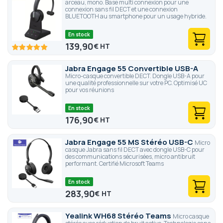
arceau, mono. Base multi connexion pour une
connexion sans fil DECT et une connexion
BLUETOOTH au smartphone pour un usage hybride.
En stock
139,90
€
100
100
% of
Jabra Engage 55 Convertible USB-A
Micro-casque convertible DECT. Dongle USB-A pour
une qualité professionnelle sur votre PC. Optimisé UC
pour vos réunions
En stock
176,90
€
Jabra Engage 55 MS Stéréo USB-C
Micro
casque Jabra sans fil DECT avec dongle USB-C pour
des communications sécurisées, micro antibruit
performant. Certifié Microsoft Teams
En stock
283,90
€
Yealink WH68 Stéréo Teams
Micro casque