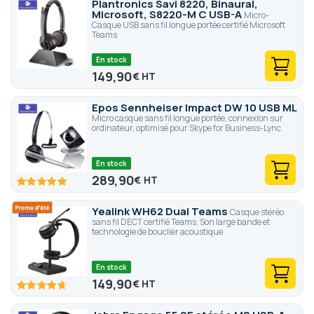
Plantronics Savi 8220, Binaural,
Microsoft, S8220-M C USB-A
Micro-
Casque USB sans fil longue portée certifié Microsoft
Teams
En stock
149,90
€
Epos Sennheiser Impact DW 10 USB ML
Micro casque sans fil longue portée, connexion sur
ordinateur, optimisé pour Skype for Business-Lync
En stock
289,90
€
100
100
% of
Yealink WH62 Dual Teams
Casque stéréo
sans fil DECT certifié Teams. Son large bande et
technologie de bouclier acoustique.
En stock
149,90
€
94.2
100
% of