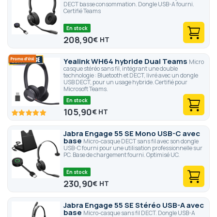
DECT basse consommation. Dongle USB-A fourni.
Certifié Teams
En stock
208,90
€
Yealink WH64 hybride Dual Teams
Micro
casque stéréo sans fil, intégrant une double
technologie : Bluetooth et DECT, livré avec un dongle
USB DECT, pour un usage hybride. Certifié pour
Microsoft Teams.
En stock
105,90
€
100
100
% of
Jabra Engage 55 SE Mono USB-C avec
base
Micro-casque DECT sans fil avec son dongle
USB-C fourni pour une utilisation professionnelle sur
PC. Base de chargement fourni. Optimisé UC.
En stock
230,90
€
Jabra Engage 55 SE Stéréo USB-A avec
base
Micro-casque sans fil DECT. Dongle USB-A