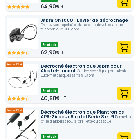
64,90
€
100
100
% of
Jabra GN1000 - Levier de décrochage
Prenez vos appels à distance depuis votre casque
téléphonique GN Jabra
En stock
62,90
€
86.6
100
% of
Décroché électronique Jabra pour
Alcatel-Lucent
Cordon spécifique pour Alcatel
Lucent et casques sans fil Jabra
En stock
40,90
€
86
100
% of
Décroché électronique Plantronics
APA-24 pour Alcatel Série 8 et 9
Permet la
prise d'appels depuis l'oreillette du casque
En stock