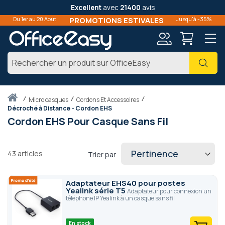
Excellent
avec
21400
avis
Du 1er au 20 Aout
PROMOTIONS ESTIVALES
Jusqu'à -35%
Mon
Cher
compte
Accueil
micro casques
Cordons Et Accessoires
Décroché à Distance - Cordon EHS
Cordon EHS Pour Casque Sans Fil
43
articles
Trier par
Adaptateur EHS40 pour postes
Yealink série T5
Adaptateur pour connexion un
téléphone IP Yealink à un casque sans fil
En stock