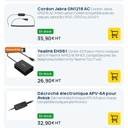
Cordon Jabra GN1218 AC
Cordon Jabra
GN1218 AC Attenuation Coiled compatible avec les
caques Jabra Biz 1500, 2300 ou 2400 II
En stock
35,90
€
Yealink EHS61
Cordon EHS pour micro-casques
sans fil Yealink WH62 et WH63, compatible avec les
téléphones Mitel/Unify/Yealink T2x/T4xG
En stock
26,90
€
Décroché électronique APV-6A pour
Avaya
Décroché électronique APV-6A pour Avaya,
compatible casques plantronics
En stock
32,90
€