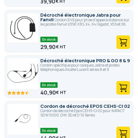
39,90
€
Décroché électronique Jabra pour
Fanvil
Cordon EHS pour prise d'appel à distance sur
les postes Fanvil X3SP, X3G, X4, X4 Gigabit, X5S et X6.
En stock
29,90
€
Décroché électronique PRO & GO 8 & 9
Cordon spécifique pour casques Jabra et postes
téléphoniques Alcatel Lucent séries 8 et 9
En stock
40,90
€
90
100
% of
Cordon de décroché EPOS CEHS-CI 02
Cordon de décroché Epos CEHS-CI 02 pour IMPACT
SDW 5000, DW, SD et D 10 Series
En stock
€