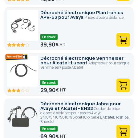
100
100
% of
Décroché électronique Plantronics
APV-63 pour Avaya
Prise d'appel à distance
En stock
39,90
€
80
100
% of
Décroché électronique Sennheiser
pour Alcatel-Lucent
Adaptateur pour casque
Sennheiser/ poste Alcatel
En stock
29,90
€
60
100
% of
Décroché électronique Jabra pour
Avaya et Alcatel - EHS2
Cordon de prise
d'appel à distance pour postes Avaya
2410/5410/5610/96xx et 16xx Series, Alcatel, Toshiba,
Shoretel
En stock
69,90
€