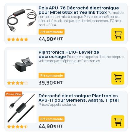
Poly APU-76 Décroché électronique
pour Mitel 68xx et Yealink T5xx
Permet de
connecter un micro-casque Poly et de bénéficier du
décroché électronique sur des téléphones ou PC avec
port USB-A
Pré commande
44,90
€
100
100
% of
Plantronics HL10- Levier de
décrochage
Prenez vos appels à distance depuis
votre casque téléphonique Plantronics
Pré commande
39,90
€
81.8
100
% of
Décroché électronique Plantronics
APS-11 pour Siemens, Aastra, Tiptel
Prise d'appel à distance
Pré commande
44,90
€
90
100
% of