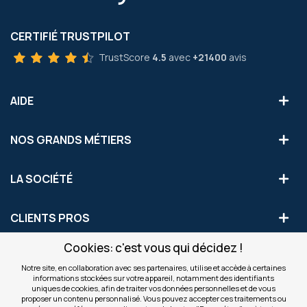
CERTIFIÉ TRUSTPILOT
TrustScore
4.5
avec
+21400
avis
AIDE
NOS GRANDS MÉTIERS
LA SOCIÉTÉ
CLIENTS PROS
Cookies: c'est vous qui décidez !
S'INSCRIRE AUX OFFRES COMMERCIALES
Notre site, en collaboration avec ses partenaires, utilise et accède à certaines
informations stockées sur votre appareil, notamment des identifiants
Inscription
uniques de cookies, afin de traiter vos données personnelles et de vous
Valider
à
proposer un contenu personnalisé. Vous pouvez accepter ces traitements ou