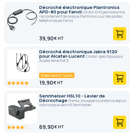
Décroché électronique Plantronics
APD-80 pour Fanvil
Cordon EHS permettant le
raccordement de casque Plantronics sur des postes
téléphoniques Fanvil.
39,90
€
Décroché électronique Jabra 9120
pour Alcatel-Lucent
Cordon spécifique pour
Alcatel Série 8 et 9
Dispo sous 5-7 jours
19,90
€
100
100
% of
Sennheiser HSL10 - Levier de
Décrochage
Prenez vos appels à distance depuis
votre casque sans fil Sennheiser
69,90
€
80
100
% of