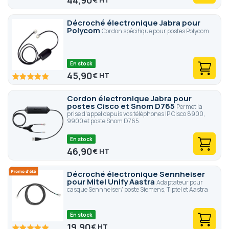
44,90
Décroché électronique Jabra pour
Polycom
Cordon spécifique pour postes Polycom
En stock
45,90
€
100
100
% of
Cordon électronique Jabra pour
postes Cisco et Snom D765
Permet la
prise d'appel depuis vos téléphones IP Cisco 8900,
9900 et poste Snom D765.
En stock
46,90
€
Décroché électronique Sennheiser
pour Mitel Unify Aastra
Adaptateur pour
casque Sennheiser/ poste Siemens, Tiptel et Aastra
En stock
19,90
€