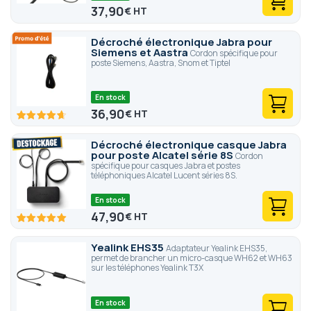
37,90
€
Décroché électronique Jabra pour
Siemens et Aastra
Cordon spécifique pour
poste Siemens, Aastra, Snom et Tiptel
En stock
36,90
€
93.4
100
% of
Décroché électronique casque Jabra
pour poste Alcatel série 8S
Cordon
spécifique pour casques Jabra et postes
téléphoniques Alcatel Lucent séries 8S.
En stock
47,90
€
100
100
% of
Yealink EHS35
Adaptateur Yealink EHS35,
permet de brancher un micro-casque WH62 et WH63
sur les téléphones Yealink T3X
En stock