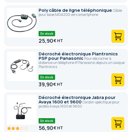
Poly câble de ligne téléphonique
Câble
pour base MDA200 vers smartphone
En stock
25,90
€
Décroché électronique Plantronics
PSP pour Panasonic
Pour décrocher à
distance un téléphone IP Panasonic depuis un casque
Plantronics
En stock
39,90
€
Décroché électronique Jabra pour
Avaya 1600 et 9600
Cordon spécifique pour
postes Avaya 1600 et 9600
En stock
56,90
€
60
100
% of