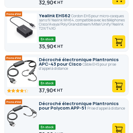
32,90
€
Yealink EHS62
Cordon EHS pour micro-casques
sans fil Yealink WH64, compatible avec les téléphones
Cisco/Avaya/Poly/Grandstream/Mitel/Unify/Yealink
T2X/T4XG
En stock
35,90
€
Décroché électronique Plantronics
APC-43 pour Cisco
Câble EHS pour prise
d'appel à distance
En stock
37,90
€
86.6
100
% of
Décroché électronique Plantronics
pour Polycom APP-51
Prise d'appel à distance
En stock