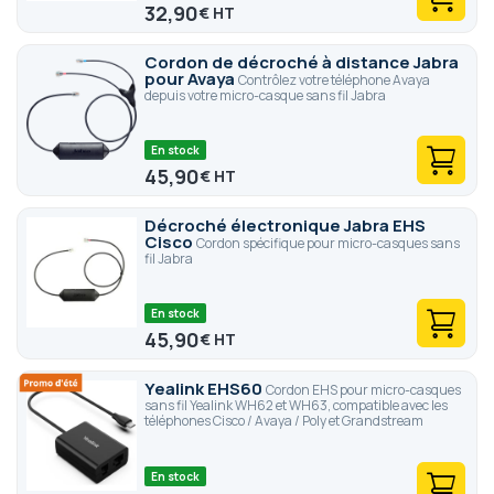
32,90
€
Cordon de décroché à distance Jabra
pour Avaya
Contrôlez votre téléphone Avaya
depuis votre micro-casque sans fil Jabra
En stock
45,90
€
Décroché électronique Jabra EHS
Cisco
Cordon spécifique pour micro-casques sans
fil Jabra
En stock
45,90
€
Yealink EHS60
Cordon EHS pour micro-casques
sans fil Yealink WH62 et WH63, compatible avec les
téléphones Cisco / Avaya / Poly et Grandstream
En stock