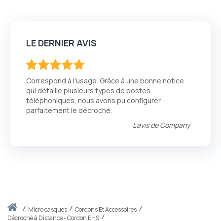
LE DERNIER AVIS
100
100
% of
Correspond à l'usage. Grâce à une bonne notice
qui détaille plusieurs types de postes
téléphoniques, nous avons pu configurer
parfaitement le décroché.
L'avis de
Company
Accueil
micro casques
Cordons Et Accessoires
Décroché à Distance - Cordon EHS