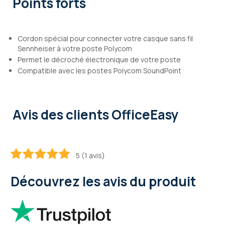
Points forts
Cordon spécial pour connecter votre casque sans fil
Sennheiser à votre poste Polycom
Permet le décroché électronique de votre poste
Compatible avec les postes Polycom SoundPoint
Avis des clients OfficeEasy
5 (1 avis)
100
100
% of
Découvrez les avis du produit