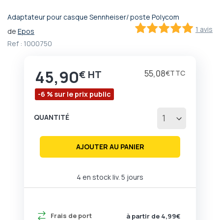
Adaptateur pour casque Sennheiser/ poste Polycom
Passer
1 avis
de
Epos
au
100
100
% of
début
Ref :
1000750
de
la
45,90
Galerie
Prix
55,08
€
€
d’images
-6 % sur le prix public
QUANTITÉ
AJOUTER AU PANIER
4 en stock liv. 5 jours
Frais de port
à partir de 4,99€