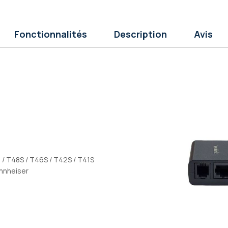
Fonctionnalités
Description
Avis
/ T48S / T46S / T42S / T41S
ennheiser