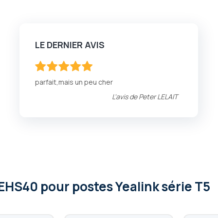
LE DERNIER AVIS
100
100
% of
parfait,mais un peu cher
L'avis de
Peter LELAIT
EHS40 pour postes Yealink série T5