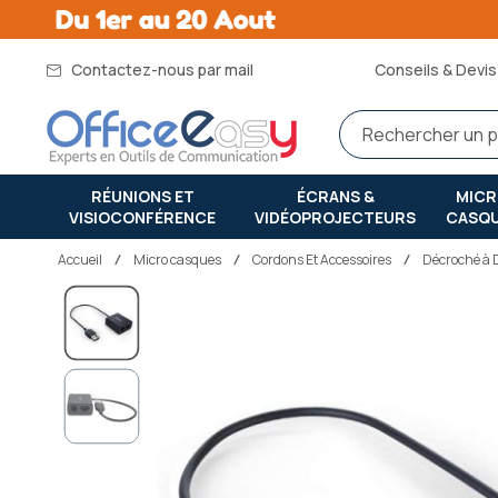
Contactez-nous par mail
Conseils & Devis 
RÉUNIONS ET
ÉCRANS &
MIC
VISIOCONFÉRENCE
VIDÉOPROJECTEURS
CASQ
Accueil
micro casques
Cordons Et Accessoires
Décroché à 
Passer
à
la
fin
de
la
galerie
d’images