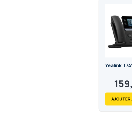
Yealink T7
159
191,88
€
AJOUTER 