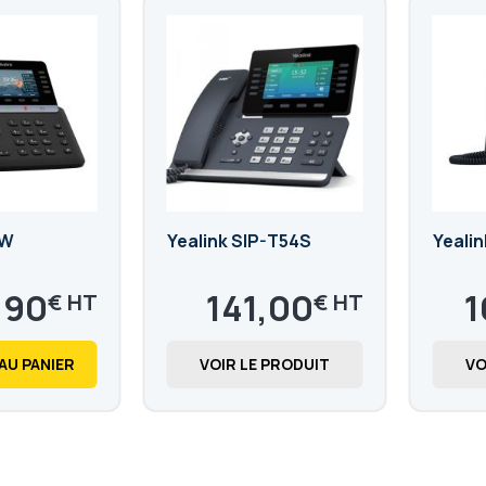
4W
Yealink SIP-T54S
Yeali
,90
141,00
1
€
€
169,20
20
€
AU PANIER
VOIR LE PRODUIT
VO