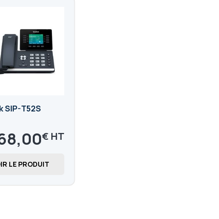
nk SIP-T52S
68,00
€
1,60
€
IR LE PRODUIT