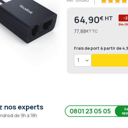
Ref :
EHS40
100
100
% of
64,90
€
Prix
-2
84,9
77,88
€
Frais de port
à partir de 4
 nos experts
Se
0801 23 05 05
app
endredi de 9h à 18h