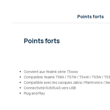
Galerie
d’images
Points forts
Points forts
Convient aux Yealink série T5xxxx
Compatible Yealink T58A / T57W / T54W / T53W / T53 
Compatible avec les casques Jabra / Plantronics / S
Connectivité RJ9/RJ45 vers USB
Plug and Play