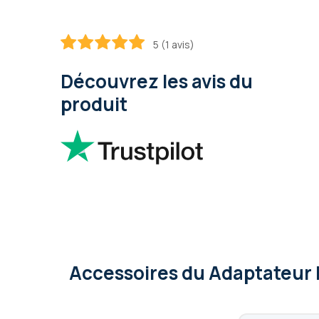
5 (1 avis)
100
100
% of
Découvrez les avis du
produit
Accessoires
du Adaptateur 