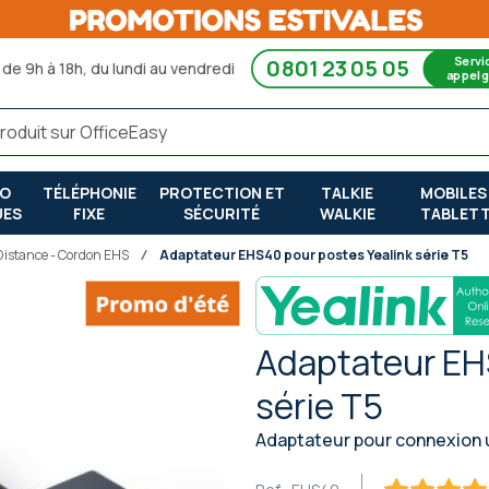
Servi
0801 23 05 05
de 9h à 18h, du lundi au vendredi
appel g
RO
TÉLÉPHONIE
PROTECTION ET
TALKIE
MOBILES
UES
FIXE
SÉCURITÉ
WALKIE
TABLET
Distance - Cordon EHS
Adaptateur EHS40 pour postes Yealink série T5
Adaptateur EH
série T5
Adaptateur pour connexion un