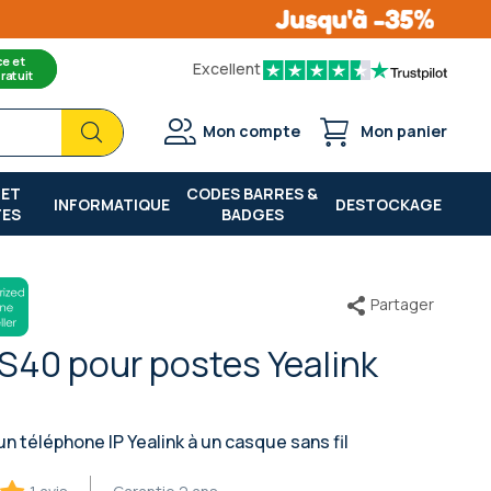
ce et
Excellent
ratuit
Chercher
Chercher
Mon compte
Mon panier
 ET
CODES BARRES &
INFORMATIQUE
DESTOCKAGE
TES
BADGES
Partager
S40 pour postes Yealink
 téléphone IP Yealink à un casque sans fil