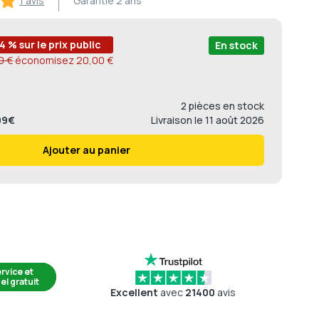
1 avis
Garantie
2 ans
4 % sur le prix public
En stock
0 €
économisez
20,00 €
2 pièces en stock
,99€
Livraison
le 11 août 2026
Ajouter au panier
rvice et
el gratuit
Excellent
avec
21400
avis