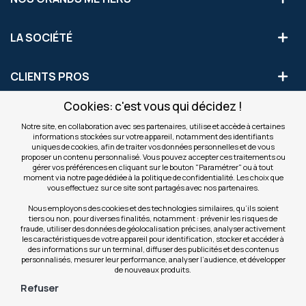
LA SOCIÉTÉ
CLIENTS PROS
Cookies: c'est vous qui décidez !
S'INSCRIRE AUX OFFRES COMMERCIALES
Notre site, en collaboration avec ses partenaires, utilise et accède à certaines
informations stockées sur votre appareil, notamment des identifiants
Inscription
uniques de cookies, afin de traiter vos données personnelles et de vous
Valider
à
proposer un contenu personnalisé. Vous pouvez accepter ces traitements ou
notre
gérer vos préférences en cliquant sur le bouton "Paramétrer" ou à tout
moment via notre page dédiée à la politique de confidentialité. Les choix que
newsletter
INFOS
vous effectuez sur ce site sont partagés avec nos partenaires.
:
Nous employons des cookies et des technologies similaires, qu’ils soient
tiers ou non, pour diverses finalités, notamment : prévenir les risques de
NOS SITES
fraude, utiliser des données de géolocalisation précises, analyser activement
les caractéristiques de votre appareil pour identification, stocker et accéder à
des informations sur un terminal, diffuser des publicités et des contenus
personnalisés, mesurer leur performance, analyser l’audience, et développer
de nouveaux produits.
Refuser