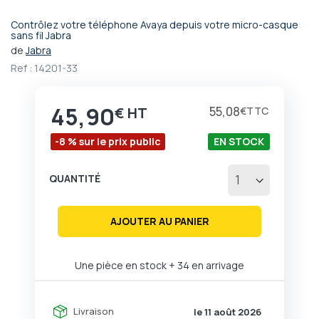
Contrôlez votre téléphone Avaya depuis votre micro-casque
Passer
sans fil Jabra
au
de
Jabra
début
Ref :
14201-33
de
la
Galerie
45,90
Prix
55,08
€
€
d’images
-8 % sur le prix public
EN STOCK
QUANTITÉ
AJOUTER AU PANIER
Une pièce en stock
+ 34 en arrivage
Livraison
le 11 août 2026