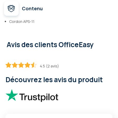
Contenu
Cordon APS-11
Avis des clients OfficeEasy
4.5 (2 avis)
90
100
% of
Découvrez les avis du produit