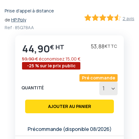
Prise d'appel à distance
Passer
2 avis
de
HP Poly
au
90
100
% of
début
Ref :
85Q78AA
de
la
44,90
Galerie
Prix
53,88
€
€
d’images
59,90 €
économisez
15,00 €
-25 % sur le prix public
Pré commande
QUANTITÉ
AJOUTER AU PANIER
Précommande (disponible 08/2026)