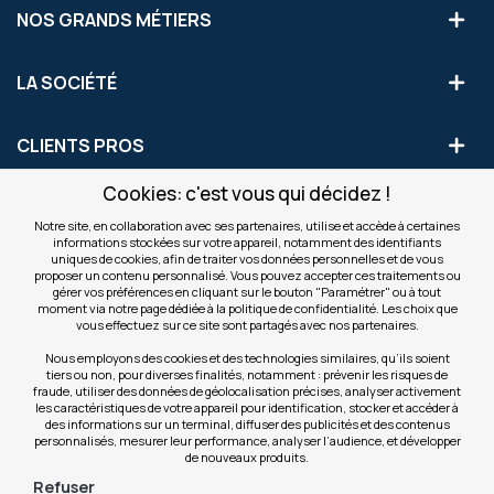
NOS GRANDS MÉTIERS
LA SOCIÉTÉ
CLIENTS PROS
Cookies: c'est vous qui décidez !
S'INSCRIRE AUX OFFRES COMMERCIALES
Notre site, en collaboration avec ses partenaires, utilise et accède à certaines
informations stockées sur votre appareil, notamment des identifiants
Inscription
uniques de cookies, afin de traiter vos données personnelles et de vous
Valider
à
proposer un contenu personnalisé. Vous pouvez accepter ces traitements ou
notre
gérer vos préférences en cliquant sur le bouton "Paramétrer" ou à tout
moment via notre page dédiée à la politique de confidentialité. Les choix que
newsletter
INFOS
vous effectuez sur ce site sont partagés avec nos partenaires.
:
Nous employons des cookies et des technologies similaires, qu’ils soient
tiers ou non, pour diverses finalités, notamment : prévenir les risques de
NOS SITES
fraude, utiliser des données de géolocalisation précises, analyser activement
les caractéristiques de votre appareil pour identification, stocker et accéder à
des informations sur un terminal, diffuser des publicités et des contenus
personnalisés, mesurer leur performance, analyser l’audience, et développer
de nouveaux produits.
Refuser