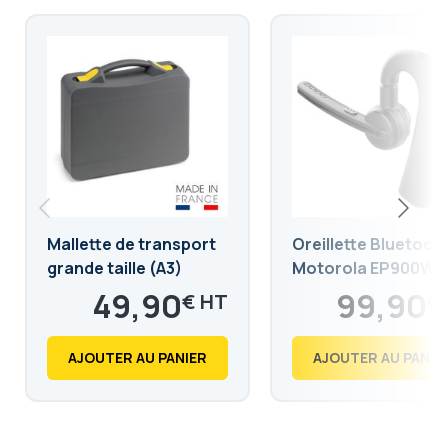
Mallette de transport
Oreillette Bluetoot
grande taille (A3)
Motorola EP900W -
PMLN7851A
49,90
99,90
€
€
59,88
119,88
€
€
AJOUTER AU PANIER
AJOUTER AU PANIE