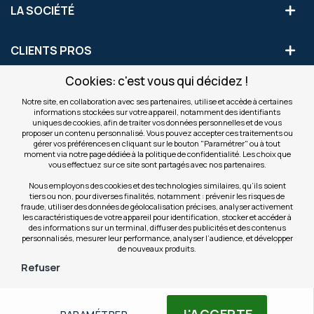
LA SOCIÉTÉ
CLIENTS PROS
Cookies: c'est vous qui décidez !
S'INSCRIRE AUX OFFRES COMMERCIALES
Notre site, en collaboration avec ses partenaires, utilise et accède à certaines
informations stockées sur votre appareil, notamment des identifiants
Inscription
uniques de cookies, afin de traiter vos données personnelles et de vous
Valider
à
proposer un contenu personnalisé. Vous pouvez accepter ces traitements ou
notre
gérer vos préférences en cliquant sur le bouton "Paramétrer" ou à tout
moment via notre page dédiée à la politique de confidentialité. Les choix que
newsletter
INFOS
vous effectuez sur ce site sont partagés avec nos partenaires.
:
Nous employons des cookies et des technologies similaires, qu’ils soient
tiers ou non, pour diverses finalités, notamment : prévenir les risques de
NOS SITES
fraude, utiliser des données de géolocalisation précises, analyser activement
les caractéristiques de votre appareil pour identification, stocker et accéder à
des informations sur un terminal, diffuser des publicités et des contenus
personnalisés, mesurer leur performance, analyser l’audience, et développer
de nouveaux produits.
Refuser
© Copyright OfficeEasy 2026