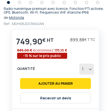
Radio numérique premium avec licence, Fonction PTI activée,
Passer
GPS, Bluetooth, Wi-Fi, fréquences VHF, étanche IP68.
au
de
Motorola
début
Ref :
MDH06JDC9XA2AN
de
la
Galerie
749,90
€
899,88
€
d’images
885,00 €
économisez
135,10 €
-15 % sur le prix public
QUANTITÉ
AJOUTER AU PANIER
Recevoir un devis