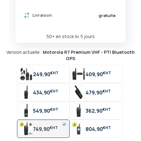
Livraison
gratuite
50+ en stock liv. 5 jours
Version actuelle :
Motorola R7 Premium VHF - PTI Bluetooth
GPS
€
€
249,90
409,90
€
€
434,90
479,90
€
€
549,90
362,90
€
€
749,90
804,90