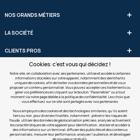
NOS GRANDS MÉTIERS
LA SOCIÉTÉ
CLIENTS PROS
Cookies: c'est vous qui décidez !
S'INSCRIRE AUX OFFRES COMMERCIALES
Notre site, en collaboration avec ses partenaires, utilise et accède à certaines
informations stockées sur votre appareil, notamment des identifiants
Inscription
uniques de cookies, afin de traiter vos données personnelles et de vous
Valider
à
proposer un contenu personnalisé. Vous pouvez accepter ces traitements ou
notre
gérer vos préférences en cliquant sur le bouton "Paramétrer" ou à tout
moment via notre page dédiée à la politique de confidentialité. Les choix que
newsletter
INFOS
vous effectuez sur ce site sont partagés avec nos partenaires.
:
Nous employons des cookies et des technologies similaires, qu’ils soient
tiers ou non, pour diverses finalités, notamment : prévenir les risques de
NOS SITES
fraude, utiliser des données de géolocalisation précises, analyser activement
les caractéristiques de votre appareil pour identification, stocker et accéder à
des informations sur un terminal, diffuser des publicités et des contenus
personnalisés, mesurer leur performance, analyser l’audience, et développer
de nouveaux produits.