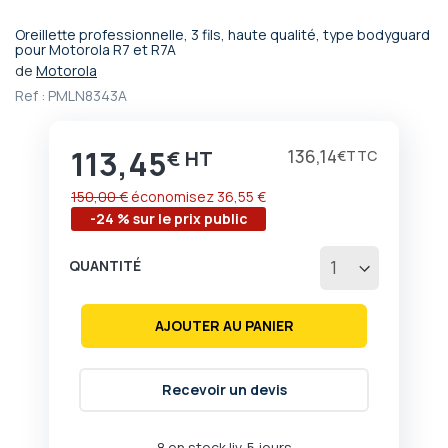
Oreillette professionnelle, 3 fils, haute qualité, type bodyguard
Passer
pour Motorola R7 et R7A
au
de
Motorola
début
Ref :
PMLN8343A
de
la
Galerie
113,45
Prix
136,14
€
€
d’images
150,00 €
économisez
36,55 €
-24 % sur le prix public
QUANTITÉ
AJOUTER AU PANIER
Recevoir un devis
8 en stock liv. 5 jours