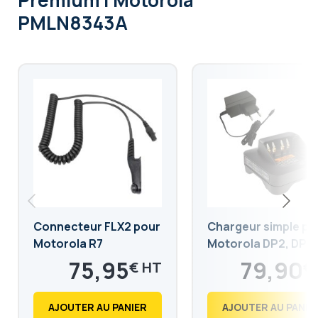
Premium | Motorola
PMLN8343A
Connecteur FLX2 pour
Chargeur simple po
Motorola R7
Motorola DP2, DP4 
R7
75,95
79,90
€
€
91,14
95,88
€
€
AJOUTER AU PANIER
AJOUTER AU PANIE