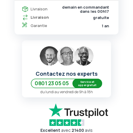
demain en commandant
Livraison
dans les
00h17
Livraison
gratuite
Garantie
1 an
Contactez nos experts
Service et
0801 23 05 05
appel gratuit
du lundi au vendredi de 9h à 18h
Excellent
avec
21400
avis