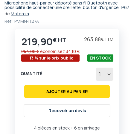
Microphone haut-parleur déporté sans fil Bluetooth avec
Passer
possibilité de connecter une oreillette, bouton d'urgence, IP67
au
de
Motorola
début
Ref :
PMMN4127A
de
la
Galerie
219,90
Prix
263,88
€
€
d’images
254,00 €
économisez
34,10 €
-13 % sur le prix public
EN STOCK
QUANTITÉ
AJOUTER AU PANIER
Recevoir un devis
4 pièces en stock
+ 6 en arrivage