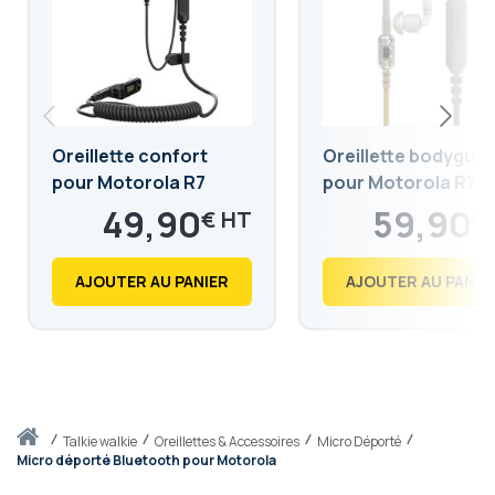
Oreillette confort
Oreillette bodygua
pour Motorola R7
pour Motorola R7
49,90
59,90
€
€
59,88
71,88
€
€
AJOUTER AU PANIER
AJOUTER AU PANIE
Accueil
talkie walkie
Oreillettes & Accessoires
Micro Déporté
Micro déporté Bluetooth pour Motorola