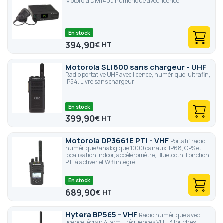
Motorola DM1400 numérique avec licence.
En stock
394,90
€
Motorola SL1600 sans chargeur - UHF
Radio portative UHF avec licence, numérique, ultrafin,
IP54. Livré sans chargeur
En stock
399,90
€
Motorola DP3661E PTI - VHF
Portatif radio
numérique/analogique 1000 canaux, IP68, GPS et
localisation indoor, accéléromètre, Bluetooth, Fonction
PTI à activer et Wifi intégré.
En stock
689,90
€
Hytera BP565 - VHF
Radio numérique avec
licence, écran 4.5cm, Fréquences VHF, 3 touches