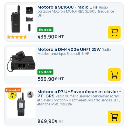
Motorola SL1600 - radio UHF
Radio
portative Motorola MOTOTRBO SL1600, fréquence
UHF
En stock
439,90
€
93.4
100
% of
Motorola DM4400e UHF1 25W
Radio
Mobile numérique Bluetooth UHF
En stock
539,90
€
Motorola R7 UHF avec écran et clavier -
PTI GPS
Radio numérique avec licence avec écran
et clavier, Fonction PTI activée et GPS, fréquences UHF,
étanche IP68, robuste.
849,90
€