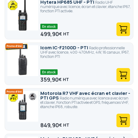
Hytera HP685 UHF - PTI
Radio UHF
numérique avec licence, écran et clavier, étanche IP67,
fonction PTI activée.
En stock
499,90
€
Icom IC-F2100D - PTI
Radio professionnelle
UHF avec licence, 400-470MHz, 4W, 16 canaux, IP67,
fonction PTI
En stock
359,90
€
Motorola R7 VHF avec écran et clavier -
PTI GPS
Radio numérique avec licence avec écran
et clavier, Fonction PTI activée et GPS, fréquences VHF,
étanche IP68, robuste.
849,90
€