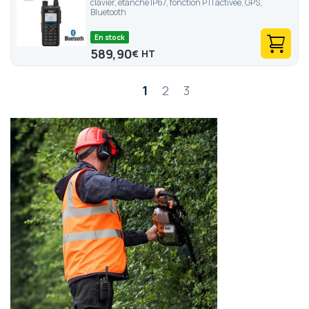
clavier, étanche IP67, fonction PTI activée, GPS,
Bluetooth
En stock
589,90
€
Page
1
2
3