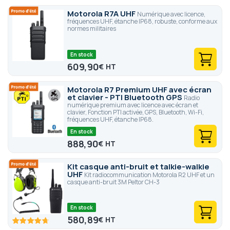
Motorola R7A UHF
Numérique avec licence,
fréquences UHF, étanche IP68, robuste, conforme aux
normes militaires
En stock
609,90
€
Motorola R7 Premium UHF avec écran
et clavier - PTI Bluetooth GPS
Radio
numérique premium avec licence avec écran et
clavier, Fonction PTI activée, GPS, Bluetooth, Wi-Fi,
fréquences UHF, étanche IP68.
En stock
888,90
€
Kit casque anti-bruit et talkie-walkie
UHF
Kit radiocommunication Motorola R2 UHF et un
casque anti-bruit 3M Peltor CH-3
En stock
580,89
€
94.2
100
% of