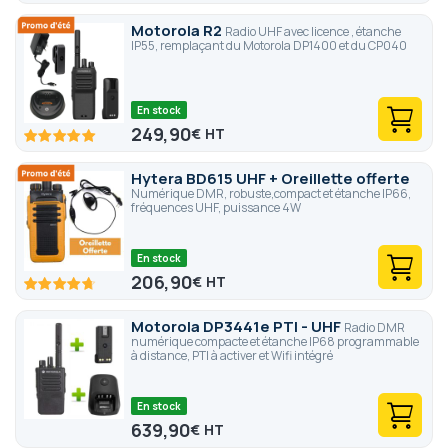
Motorola R2
Radio UHF avec licence , étanche
IP55, remplaçant du Motorola DP1400 et du CP040
En stock
249,90
€
100
100
% of
Hytera BD615 UHF + Oreillette offerte
Numérique DMR, robuste,compact et étanche IP66,
fréquences UHF, puissance 4W
En stock
206,90
€
94.4
100
% of
Motorola DP3441e PTI - UHF
Radio DMR
numérique compacte et étanche IP68 programmable
à distance, PTI à activer et Wifi intégré
En stock
639,90
€