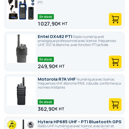
PTI
En stock
1 027,90
€
Entel DX482 PTI
Radio numérique et
analogique professionnel avec licence, fréquences
UHF, 100 % étanche, avec fonction PTI activée
En stock
249,90
€
Motorola R7A VHF
Numérique avec licence,
fréquences VHF, étanche IP68, robuste, conforme aux
normes militaires
En stock
362,90
€
Hytera HP685 UHF - PTI Bluetooth GPS
Radio UHF numérique avec licence, avec écran et