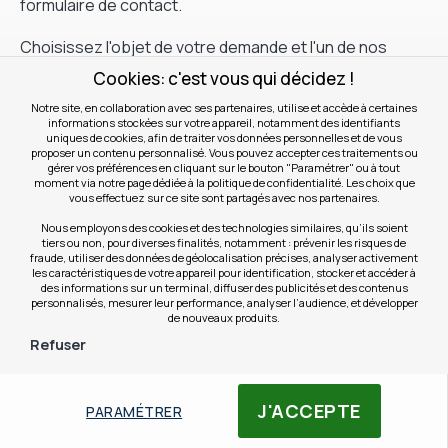
formulaire de contact.
Choisissez l'objet de votre demande et l'un de nos
spécialistes vous re-contactera dans les plus brefs
Cookies: c'est vous qui décidez !
délais.
Notre site, en collaboration avec ses partenaires, utilise et accède à certaines
informations stockées sur votre appareil, notamment des identifiants
uniques de cookies, afin de traiter vos données personnelles et de vous
Contactez-nous
proposer un contenu personnalisé. Vous pouvez accepter ces traitements ou
gérer vos préférences en cliquant sur le bouton "Paramétrer" ou à tout
moment via notre page dédiée à la politique de confidentialité. Les choix que
vous effectuez sur ce site sont partagés avec nos partenaires.
Nous employons des cookies et des technologies similaires, qu’ils soient
Contactez-nous par téléphone
tiers ou non, pour diverses finalités, notamment : prévenir les risques de
fraude, utiliser des données de géolocalisation précises, analyser activement
Service et
0801 23 05 05
les caractéristiques de votre appareil pour identification, stocker et accéder à
appel gratuit
des informations sur un terminal, diffuser des publicités et des contenus
personnalisés, mesurer leur performance, analyser l’audience, et développer
de nouveaux produits.
Numéro international
Refuser
+33 (0)3 28 07 70 70
Filtres
J'ACCEPTE
PARAMÉTRER