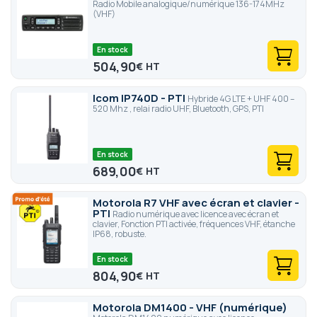
Radio Mobile analogique/numérique 136-174MHz
(VHF)
En stock
504,90
€
Icom IP740D - PTI
Hybride 4G LTE + UHF 400 –
520 Mhz , relai radio UHF, Bluetooth, GPS, PTI
En stock
689,00
€
Motorola R7 VHF avec écran et clavier -
PTI
Radio numérique avec licence avec écran et
clavier, Fonction PTI activée, fréquences VHF, étanche
IP68, robuste.
En stock
804,90
€
Motorola DM1400 - VHF (numérique)