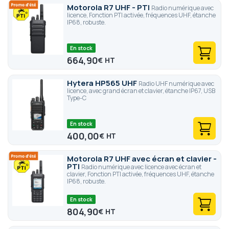
Motorola R7 UHF - PTI
Radio numérique avec
licence, Fonction PTI activée, fréquences UHF, étanche
IP68, robuste.
En stock
664,90
€
Hytera HP565 UHF
Radio UHF numérique avec
licence, avec grand écran et clavier, étanche IP67, USB
Type-C
En stock
400,00
€
Motorola R7 UHF avec écran et clavier -
PTI
Radio numérique avec licence avec écran et
clavier, Fonction PTI activée, fréquences UHF, étanche
IP68, robuste.
En stock
804,90
€