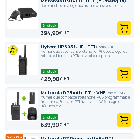
Motorola DM1400 - UHF (numérique)
Radio mobile analogique/numérique avec licence
En stock
394,90
€
Hytera HP605 UHF - PTI
Radio UHF
numérique avec licence, étanche IP67, petit, léger et
robuste et fonction PTI activable en option
En stock
429,90
€
Motorola DP3441e PTI - VHF
Radio DMR
numérique compacte et étanche IP68 programmable
à distance, Fonction PTI à activer et Wifi intégré,
fréquence VHF
En stock
639,90
€
Motorola R7 Premium UHF - PTI