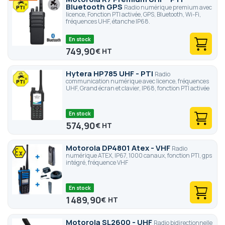
Bluetooth GPS
Radio numérique premium avec
licence, Fonction PTI activée, GPS, Bluetooth, Wi-Fi,
fréquences UHF, étanche IP68.
En stock
749,90
€
Hytera HP785 UHF - PTI
Radio
communication numérique avec licence, fréquences
UHF, Grand écran et clavier, IP68, fonction PTI activée
En stock
574,90
€
Motorola DP4801 Atex - VHF
Radio
numérique ATEX, IP67, 1000 canaux, fonction PTI, gps
intégré, fréquence VHF
En stock
1 489,90
€
Motorola SL2600 - UHF
Radio bidirectionnelle