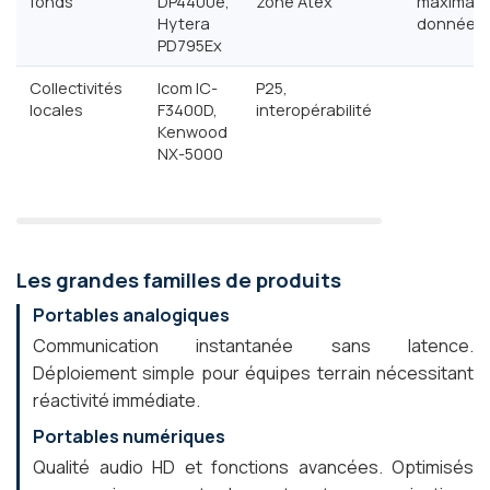
fonds
DP4400e,
zone Atex
maximale
Hytera
données
PD795Ex
Collectivités
Icom IC-
P25,
locales
F3400D,
interopérabilité
Kenwood
NX-5000
Les grandes familles de produits
Portables analogiques
Communication instantanée sans latence.
Déploiement simple pour équipes terrain nécessitant
réactivité immédiate.
Portables numériques
Qualité audio HD et fonctions avancées. Optimisés