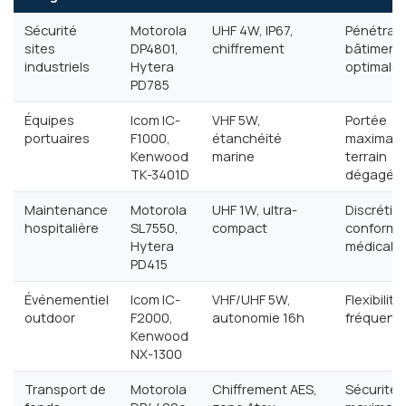
Sécurité
Motorola
UHF 4W, IP67,
Pénétrat
sites
DP4801,
chiffrement
bâtiment
industriels
Hytera
optimale
PD785
Équipes
Icom IC-
VHF 5W,
Portée
portuaires
F1000,
étanchéité
maximale
Kenwood
marine
terrain
TK-3401D
dégagé
Maintenance
Motorola
UHF 1W, ultra-
Discrétio
hospitalière
SL7550,
compact
conformi
Hytera
médicale
PD415
Événementiel
Icom IC-
VHF/UHF 5W,
Flexibilité
outdoor
F2000,
autonomie 16h
fréquenti
Kenwood
NX-1300
Transport de
Motorola
Chiffrement AES,
Sécurité