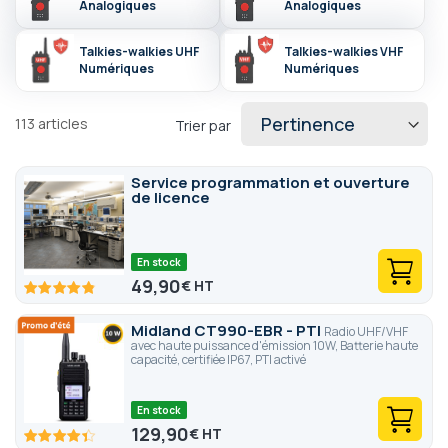
administratives d'attribution de fréquences et programment
Analogiques
Analogiques
vos radios sur mesure avant livraison.
Talkies-walkies UHF
Talkies-walkies VHF
Numériques
Numériques
113
articles
Trier par
Service programmation et ouverture
de licence
En stock
49,90
€
96.6
100
% of
Midland CT990-EBR - PTI
Radio UHF/VHF
avec haute puissance d'émission 10W, Batterie haute
capacité, certifiée IP67, PTI activé
En stock
129,90
€
87.2
100
% of