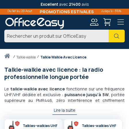
Excellent
avec
21400
avis
Du 1er au 20 Aout
PROMOTIONS ESTIVALES
Jusqu'à -35%
Mon
Cher
compte
Accueil
talkie walkie
Talkie Walkie Avec Licence
Talkie-walkie avec licence : la radio
professionnelle longue portée
Le
talkie-walkie avec licence
fonctionne sur une fréquence
UHF/VHF dédiée et exclusive :
puissance jusqu'à 5W
, portée
supérieure au PMR446, zéro interférence et chiffrement
numérique DMR. Ces
talkies-walkies professionnels
équipent
Lire la suite
l'industrie, la logistique et la sécurité avec les gammes
Motorola DP, Hytera HP et Icom IC-F (compatibles ATEX). Nos
experts prennent en charge l'intégralité des démarches
Talkies-walkies UHF
Talkies-walkies VHF