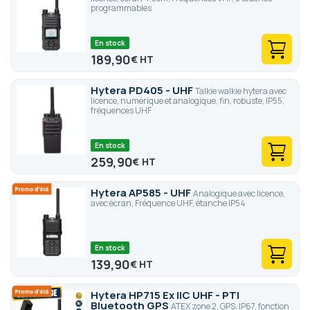
programmables
En stock
189,90
€
Hytera PD405 - UHF
Talkie walkie hytera avec
licence, numérique et analogique, fin, robuste, IP55,
fréquences UHF
En stock
259,90
€
Hytera AP585 - UHF
Analogique avec licence,
avec écran, Fréquence UHF, étanche IP54
En stock
139,90
€
Hytera HP715 Ex IIC UHF - PTI
Bluetooth GPS
ATEX zone 2, GPS, IP67, fonction