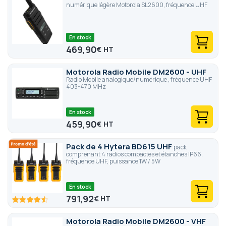
numérique légère Motorola SL2600, fréquence UHF
En stock
469,90
€
Motorola Radio Mobile DM2600 - UHF
Radio Mobile analogique/numérique , fréquence UHF
403-470 MHz
En stock
459,90
€
Pack de 4 Hytera BD615 UHF
pack
comprenant 4 radios compactes et étanches IP66,
fréquence UHF, puissance 1W / 5W
En stock
791,92
€
90
100
% of
Motorola Radio Mobile DM2600 - VHF