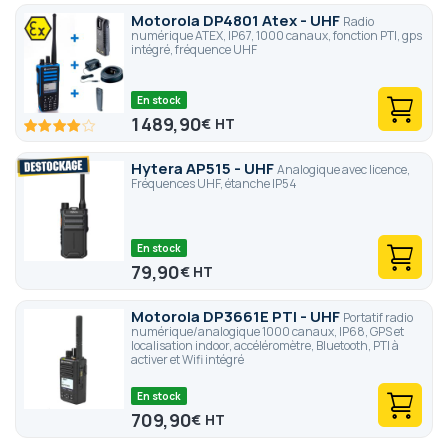
Motorola DP4801 Atex - UHF
Radio
numérique ATEX, IP67, 1000 canaux, fonction PTI, gps
intégré, fréquence UHF
En stock
1 489,90
€
80
100
% of
Hytera AP515 - UHF
Analogique avec licence,
Fréquences UHF, étanche IP54
En stock
79,90
€
Motorola DP3661E PTI - UHF
Portatif radio
numérique/analogique 1000 canaux, IP68, GPS et
localisation indoor, accéléromètre, Bluetooth, PTI à
activer et Wifi intégré
En stock
709,90
€