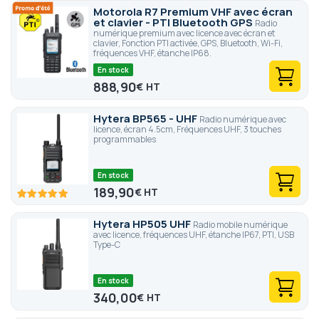
Motorola R7 Premium VHF avec écran
et clavier - PTI Bluetooth GPS
Radio
numérique premium avec licence avec écran et
clavier, Fonction PTI activée, GPS, Bluetooth, Wi-Fi,
fréquences VHF, étanche IP68.
En stock
888,90
€
Hytera BP565 - UHF
Radio numérique avec
licence, écran 4.5cm, Fréquences UHF, 3 touches
programmables
En stock
189,90
€
100
100
% of
Hytera HP505 UHF
Radio mobile numérique
avec licence, fréquences UHF, étanche IP67, PTI, USB
Type-C
En stock
340,00
€