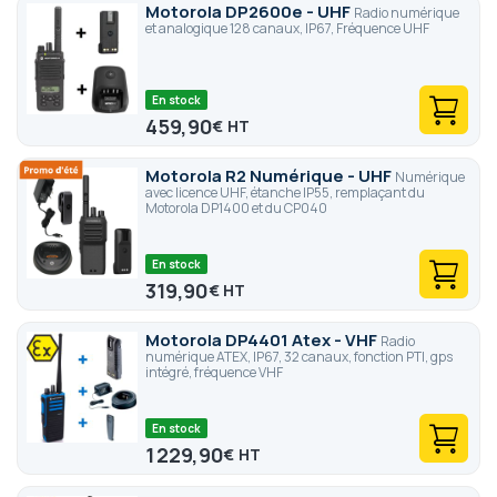
Motorola DP2600e - UHF
Radio numérique
et analogique 128 canaux, IP67, Fréquence UHF
En stock
459,90
€
Motorola R2 Numérique - UHF
Numérique
avec licence UHF, étanche IP55, remplaçant du
Motorola DP1400 et du CP040
En stock
319,90
€
Motorola DP4401 Atex - VHF
Radio
numérique ATEX, IP67, 32 canaux, fonction PTI, gps
intégré, fréquence VHF
En stock
1 229,90
€