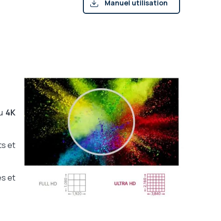
Manuel utilisation
(pdf)
u
4K
ts et
és et