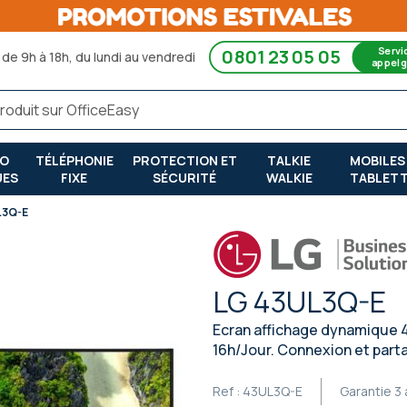
Servi
0801 23 05 05
de 9h à 18h, du lundi au vendredi
appel g
RO
TÉLÉPHONIE
PROTECTION ET
TALKIE
MOBILES
UES
FIXE
SÉCURITÉ
WALKIE
TABLET
L3Q-E
LG 43UL3Q-E
Ecran affichage dynamique 
16h/Jour. Connexion et parta
Ref :
43UL3Q-E
Garantie
3 