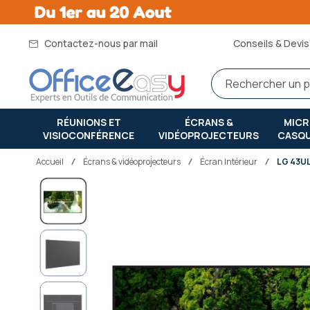
Contactez-nous par mail
Conseils & Devis 
RÉUNIONS ET
ÉCRANS &
MIC
VISIOCONFÉRENCE
VIDÉOPROJECTEURS
CASQ
Accueil
écrans & vidéoprojecteurs
Écran Intérieur
LG 43U
Passer
à
la
fin
de
la
galerie
d’images