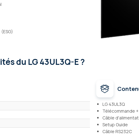
l
 (ESG)
lités
du LG 43UL3Q-E ?
Conten
LG 43UL3Q
Télécommande + 
Câble d'alimentat
Setup Guide
Câble RS232C