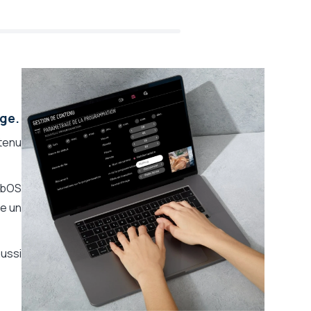
age.
ntenu
ebOS
ce un
aussi