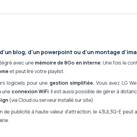
 d'un blog, d'un powerpoint ou d'un montage d'im
ntégré avec une
mémoire de 8Go en interne
. Une fois le co
nome
et peut lire votre playlist.
eurs logiciels pour une
gestion simplifiée.
Vous avez LG W
ia une
connexion WiFi
. Il est aussi possible de gérer à distan
ign
(via Cloud ou serveur installé sur site).
e publicité à haute valeur d'attraction, le 43UL3Q-E peut 
irie.