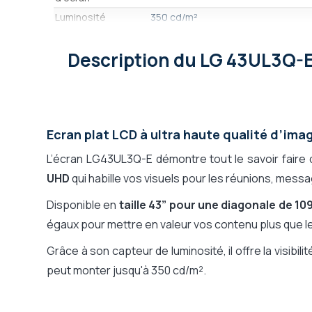
Luminosité
350 cd/m²
Format / ratio
Standard 16/9ème (ou 16/10)
Description
du LG 43UL3Q-
Résolution
8,3 Mpx - 3840 x 2160 - UHD 4K
Écran conçu pour
Affichage en intérieur
Connectiques
Wi-Fi, Bluetooth, USB, RJ45, HDMI,
Durée de
16H / Jour
fonctionnement
Ecran plat LCD à ultra haute qualité d’ima
Interface
Smart Signage Platform WebOS (LG
L’écran LG43UL3Q-E démontre tout le savoir faire 
Utilisateur, Famille
d'OS
UHD
qui habille vos visuels pour les réunions, messa
Système
LG Smart Signage Platform WebOS 6
Disponible en
taille 43” pour une diagonale de 1
d'exploitation
(détaillé)
égaux pour mettre en valeur vos contenu plus que l
Système
Oui
Grâce à son capteur de luminosité, il offre la visib
d'affichage
peut monter jusqu'à 350 cd/m².
dynamique intégré
Compatibilité
LG WebOS Signage (USB & Interfac
logiciel Affichage