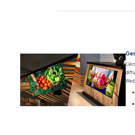
Dynamique
Fonctionnement
Clé USB, contrôle de l'écran avec 
depuis
Cloud, Logiciel hébergé sur votre 
dans l'écran
Diffusion de
Gratuite via clé USB, Gratuite via lo
contenu
Compatible
Oui (possible en portrait)
affichage vertical
Ges
Avec tuner TNT
Non
L'é
Wifi
Oui
diff
Bluetooth
Oui
WebO
Taille VESA (trous
200 x 200
vis pour fixation ;
LxH)
Dock USB-C intégré
Non
Gamme fabricant
LG UL3