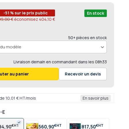
-51 % sur le prix public
En stock
99,00 €
économisez
404,10 €
50+ pièces en stock
Livraison
demain en commandant dans les
08h33
uter au panier
Recevoir un devis
r de 10,01 € HT/mois
En savoir plus
-E
€
€
€
94,90
560,90
817,50