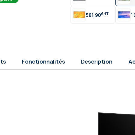
€
581,90
1
rts
Fonctionnalités
Description
Ac