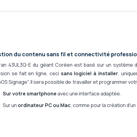
la télécommande, Logiciel hébergé dans le
serveur (On Premise), Logiciel embarqué
giciel PC, Payante via logiciel PC
tion du contenu sans fil et connectivité professi
cran 43UL3Q-E du géant Coréen est basé sur un système d'
usion se fait en ligne, ceci
sans logiciel à installer
, uniqu
S Signage". Il sera possible de travailler et programmer vot
Sur votre smartphone
avec une interface adaptée.
Sur un
ordinateur PC ou Mac
, comme pour la création d'un