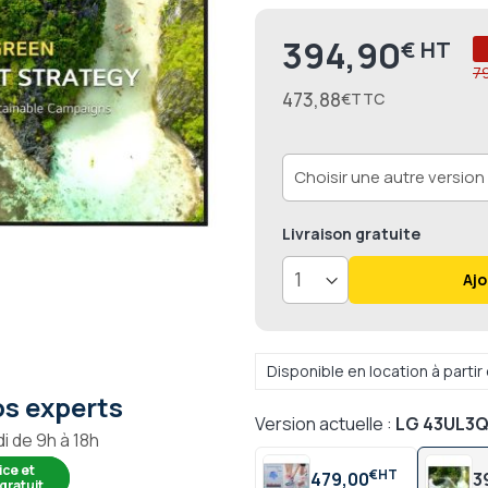
394,90
€
Prix
7
473,88
€
Livraison
gratuite
Ajo
Disponible en location à parti
s experts
Version actuelle :
LG 43UL3Q
i de 9h à 18h
ice et
€
479,00
3
gratuit