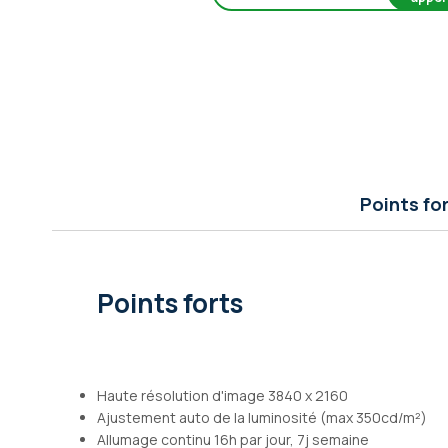
Galerie
d’images
Points fo
Points forts
Haute résolution d'image 3840 x 2160
Ajustement auto de la luminosité (max 350cd/m²)
Allumage continu 16h par jour, 7j semaine