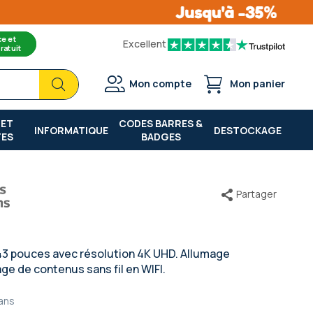
ce et
Excellent
ratuit
Chercher
Chercher
Mon compte
Mon panier
 ET
CODES BARRES &
INFORMATIQUE
DESTOCKAGE
TES
BADGES
Partager
43 pouces avec résolution 4K UHD. Allumage
ge de contenus sans fil en WIFI.
ans