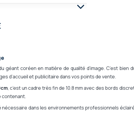
E
 RS232
ge
)
du géant coréen en matière de qualité d’image. C’est bien d
ges d’accueil et publicitaire dans vos points de vente.
.1
09cm
, c’est un cadre très fin de 10.8 mm avec des bords discre
e contenant.
ilité nécessaire dans les environnements professionnels éclair
e web), LG SuperSign CMS (Server)