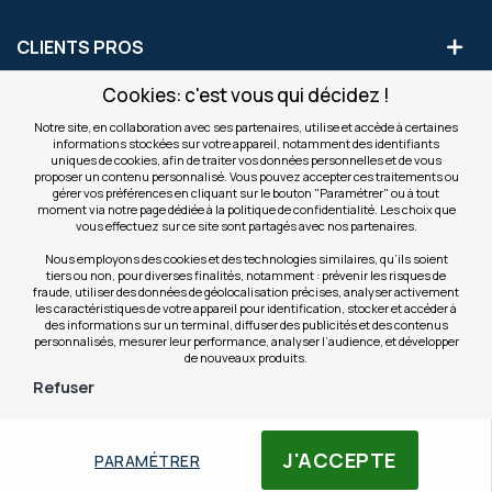
CLIENTS PROS
Cookies: c'est vous qui décidez !
S'INSCRIRE AUX OFFRES COMMERCIALES
Notre site, en collaboration avec ses partenaires, utilise et accède à certaines
informations stockées sur votre appareil, notamment des identifiants
Inscription
uniques de cookies, afin de traiter vos données personnelles et de vous
Valider
à
proposer un contenu personnalisé. Vous pouvez accepter ces traitements ou
notre
gérer vos préférences en cliquant sur le bouton "Paramétrer" ou à tout
moment via notre page dédiée à la politique de confidentialité. Les choix que
newsletter
INFOS
vous effectuez sur ce site sont partagés avec nos partenaires.
:
Nous employons des cookies et des technologies similaires, qu’ils soient
tiers ou non, pour diverses finalités, notamment : prévenir les risques de
NOS SITES
fraude, utiliser des données de géolocalisation précises, analyser activement
les caractéristiques de votre appareil pour identification, stocker et accéder à
des informations sur un terminal, diffuser des publicités et des contenus
personnalisés, mesurer leur performance, analyser l’audience, et développer
de nouveaux produits.
Refuser
© Copyright OfficeEasy 2026
J'ACCEPTE
PARAMÉTRER