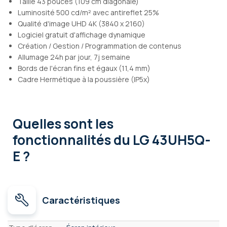
Taille 43 pouces (109 cm diagonale)
Luminosité 500 cd/m² avec antireflet 25%
Qualité d'image UHD 4K (3840 x 2160)
Logiciel gratuit d'affichage dynamique
Création / Gestion / Programmation de contenus
Allumage 24h par jour, 7j semaine
Bords de l'écran fins et égaux (11,4 mm)
Cadre Hermétique à la poussière (IP5x)
Quelles sont les
fonctionnalités
du LG 43UH5Q-
E ?
Caractéristiques
Caractéristiques