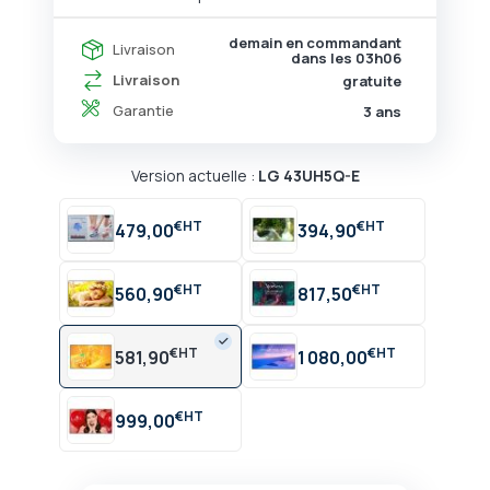
demain en commandant
Livraison
dans les
03h06
Livraison
gratuite
Garantie
3 ans
Version actuelle :
LG 43UH5Q-E
€
€
479,00
394,90
€
€
560,90
817,50
€
€
581,90
1 080,00
€
999,00