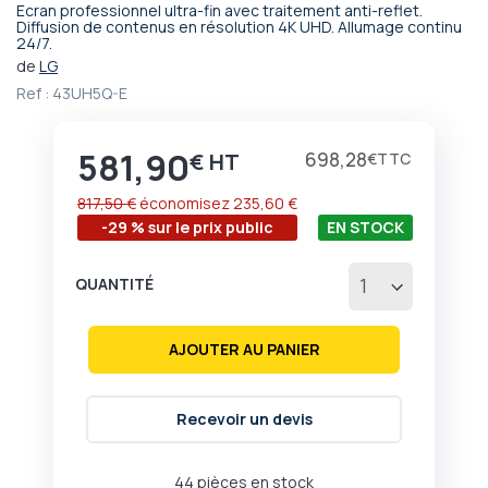
Ecran professionnel ultra-fin avec traitement anti-reflet.
Passer
Diffusion de contenus en résolution 4K UHD. Allumage continu
24/7.
au
début
de
LG
de
Ref :
43UH5Q-E
la
Galerie
d’images
581,90
Prix
698,28
€
€
817,50 €
économisez
235,60 €
-29 % sur le prix public
EN STOCK
QUANTITÉ
AJOUTER AU PANIER
Recevoir un devis
44 pièces en stock