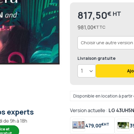
817,50
€
981,00
€
Livraison
gratuite
Ajo
Disponible en location à parti
s experts
Version actuelle :
LG 43UH5N
i de 9h à 18h
€
479,00
3
ice et
gratuit