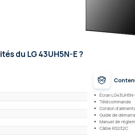
lités
du LG 43UH5N-E ?
Conten
Écran LG43UH5N
Télécommande
Cordon d'aliment
Guide de démarra
Manuel de réglem
Câble RS232C