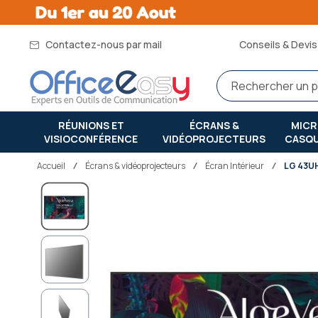
Contactez-nous par mail
Conseils & Devis 
RÉUNIONS ET
ÉCRANS &
MIC
VISIOCONFÉRENCE
VIDÉOPROJECTEURS
CASQ
Accueil
écrans & vidéoprojecteurs
Écran Intérieur
LG 43U
Passer
à
la
fin
de
la
galerie
d’images