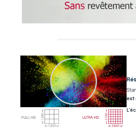
Rés
Stan
est
L’é