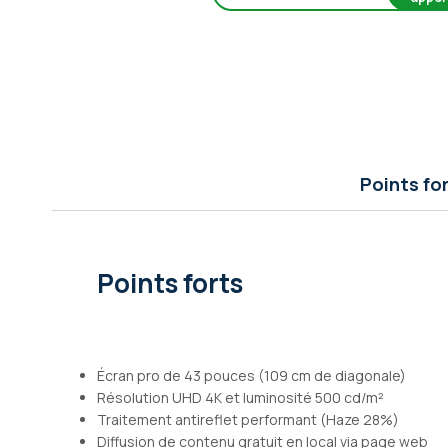
Galerie
d’images
Points fo
Points forts
Écran pro de 43 pouces (109 cm de diagonale)
Résolution UHD 4K et luminosité 500 cd/m²
Traitement antireflet performant (Haze 28%)
Diffusion de contenu gratuit en local via page web