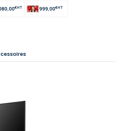
€
€
 080,00
999,00
cessoires