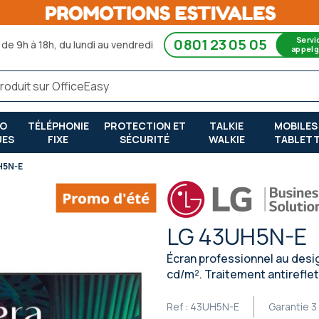
Servi
0801 23 05 05
de 9h à 18h, du lundi au vendredi
appel g
RO
TÉLÉPHONIE
PROTECTION ET
TALKIE
MOBILES
UES
FIXE
SÉCURITÉ
WALKIE
TABLET
H5N-E
LG 43UH5N-E
Écran professionnel au desig
cd/m². Traitement antireflet
Ref :
43UH5N-E
Garantie
3