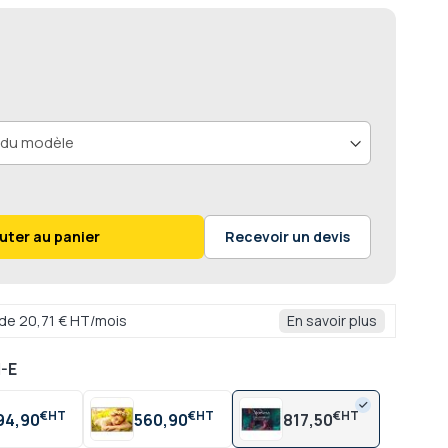
uter au panier
Recevoir un devis
r de 20,71 € HT/mois
En savoir plus
-E
€
€
€
94,90
560,90
817,50