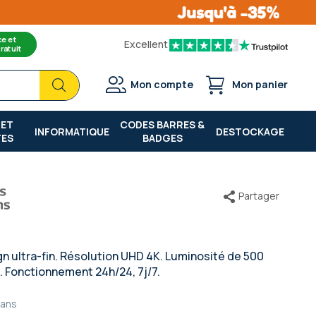
ce et
Excellent
ratuit
Chercher
Chercher
Mon compte
Mon panier
 ET
CODES BARRES &
INFORMATIQUE
DESTOCKAGE
TES
BADGES
Partager
n ultra-fin. Résolution UHD 4K. Luminosité de 500
. Fonctionnement 24h/24, 7j/7.
 ans