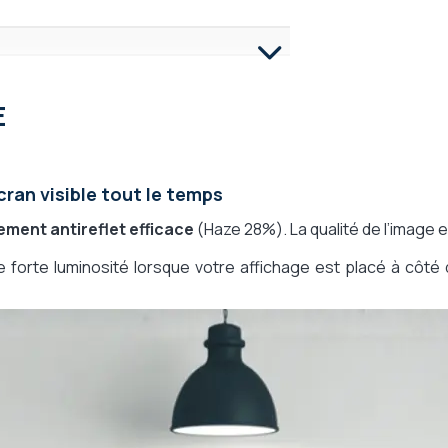
, DisplayPort, HDMI, RS232, Entrée IR
E
 (LG)
cran visible tout le temps
bOS 6.0
tement antireflet efficace
(Haze 28%). La qualité de l’image es
e forte luminosité lorsque votre affichage est placé à côté
face web), LG SuperSign CMS (Server)
vec la télécommande, Logiciel hébergé sur
giciel embarqué dans l'écran
a logiciel PC, Payante via logiciel PC