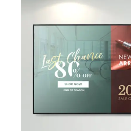
vertical
Avec tuner TNT
Non
Wifi
Oui
Bluetooth
Oui
Taille VESA (trous vis
200 x 200
pour fixation ; LxH)
Dock USB-C intégré
Non
Gamme fabricant
LG UH5