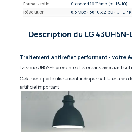
Format / ratio
Standard 16/9ème (ou 16/10)
Résolution
8,3 Mpx - 3840 x 2160 - UHD 4K
Écran conçu pour
Affichage en intérieur
Connectiques
Wi-Fi, Bluetooth, USB 2.0, RJ45
Description
du LG 43UH5N-
Durée de
24H / Jour
fonctionnement
Interface Utilisateur,
Smart Signage Platform WebOS
Traitement antireflet performant - votre é
Famille d'OS
Système d'exploitation
LG Smart Signage Platform We
La série UH5N-E présente des écrans avec
un trai
(détaillé)
Cela sera particulièrement indispensable en cas d
Système d'affichage
Oui
dynamique intégré
artificiel important.
Compatibilité logiciel
LG WebOS Signage (USB & Inter
Affichage Dynamique
Fonctionnement
Clé USB, contrôle de l'écran a
depuis
votre serveur (On Premise), Lo
Diffusion de contenu
Gratuite via clé USB, Gratuite vi
Compatible affichage
Oui (possible en portrait)