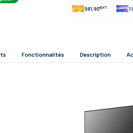
€
581,90
1
rts
Fonctionnalités
Description
Ac