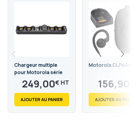
Chargeur multiple
Motorola CLP446E
pour Motorola série
CLP
249,00
156,90
€
€
298,80
188,28
€
€
AJOUTER AU PANIER
AJOUTER AU PANIE