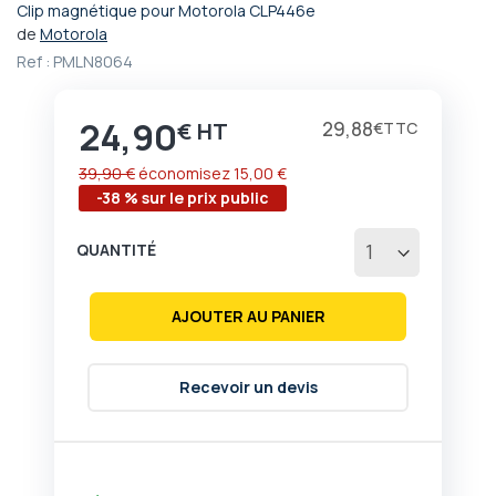
Clip magnétique pour Motorola CLP446e
Passer
de
Motorola
au
Ref :
PMLN8064
début
de
la
24,90
Prix
29,88
€
€
Galerie
d’images
39,90 €
économisez
15,00 €
-38 % sur le prix public
QUANTITÉ
AJOUTER AU PANIER
Recevoir un devis