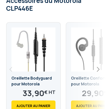
Accessoires
du Motorola
CLP446E
Oreillette Bodyguard
Oreillette Confort
pour Motorola
pour Motorola
CLP446e
CLP446e
33,90
29,90
€
€
40,68
35,88
€
€
AJOUTER AU PANIER
AJOUTER AU PANIE