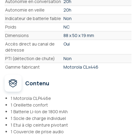
Autonomie en conversation
20h
Autonomie en veille
20h
Indicateur de batterie faible
Non
Poids
NC
Dimensions
88 x 50 x 19 mm
Accès direct au canal de
Oui
détresse
PTI (détection de chute)
Non
Gamme fabricant
Motorola CLx446
Contenu
1 Motorola CLP446e
1 Oreillette confort
1 Batterie Li-Ion de 1800 mAh
1 Socle de charge individuel
1 Etui à clip ceinture pivotant
1 Couvercle de prise audio