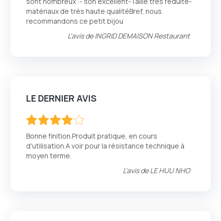
sont nombreux :- son excellent-Taille très réduite-
matériaux de très haute qualitéBref, nous
recommandons ce petit bijou
L'avis de
INGRID DEMAISON Restaurant
LE DERNIER AVIS
80
100
% of
Bonne finition.Produit pratique, en cours
d'utilisation.A voir pour la résistance technique à
moyen terme.
L'avis de
LE HUU NHO