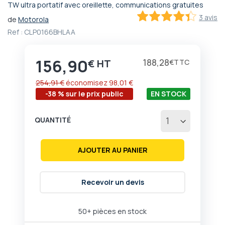
TW ultra portatif avec oreillette, communications gratuites
Passer
3 avis
de
Motorola
au
86.666666666667
100
% of
début
Ref :
CLP0166BHLAA
de
la
156,90
Galerie
Prix
188,28
€
€
d’images
254,91 €
économisez
98,01 €
-38 % sur le prix public
EN STOCK
QUANTITÉ
AJOUTER AU PANIER
Recevoir un devis
50+ pièces en stock