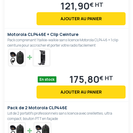
121,90
€
AJOUTER AU PANIER
Motorola CLP446E + Clip Ceinture
Pack comprenant 1 talkie-walkie sans licence Motorola CLP446 + 1 clip
ceinture pour accrocher et porter votre radio facilement
175,80
€
En stock
AJOUTER AU PANIER
Pack de 2 Motorola CLP446E
Lot de 2 portatifs professionnels sans licence avec oreillettes, ultra
compact, bouton PTT en façade