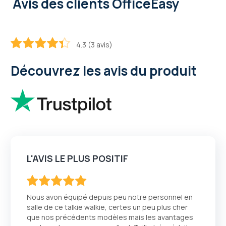
Avis des clients OfficeEasy
4.3 (3 avis)
86.666666666667
100
% of
Découvrez les avis du produit
L'AVIS LE PLUS POSITIF
100
100
% of
Nous avon équipé depuis peu notre personnel en
salle de ce talkie walkie, certes un peu plus cher
que nos précédents modèles mais les avantages