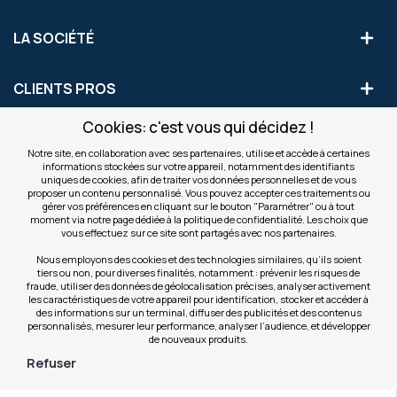
LA SOCIÉTÉ
CLIENTS PROS
Cookies: c'est vous qui décidez !
S'INSCRIRE AUX OFFRES COMMERCIALES
Notre site, en collaboration avec ses partenaires, utilise et accède à certaines
informations stockées sur votre appareil, notamment des identifiants
Inscription
uniques de cookies, afin de traiter vos données personnelles et de vous
Valider
à
proposer un contenu personnalisé. Vous pouvez accepter ces traitements ou
notre
gérer vos préférences en cliquant sur le bouton "Paramétrer" ou à tout
moment via notre page dédiée à la politique de confidentialité. Les choix que
newsletter
INFOS
vous effectuez sur ce site sont partagés avec nos partenaires.
:
Nous employons des cookies et des technologies similaires, qu’ils soient
tiers ou non, pour diverses finalités, notamment : prévenir les risques de
NOS SITES
fraude, utiliser des données de géolocalisation précises, analyser activement
les caractéristiques de votre appareil pour identification, stocker et accéder à
des informations sur un terminal, diffuser des publicités et des contenus
personnalisés, mesurer leur performance, analyser l’audience, et développer
de nouveaux produits.
Refuser