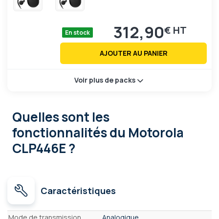
312,90
€
En stock
AJOUTER AU PANIER
Voir plus de packs
Quelles sont les
fonctionnalités
du Motorola
CLP446E ?
Caractéristiques
Caractéristiques
Mode de transmission
Analogique