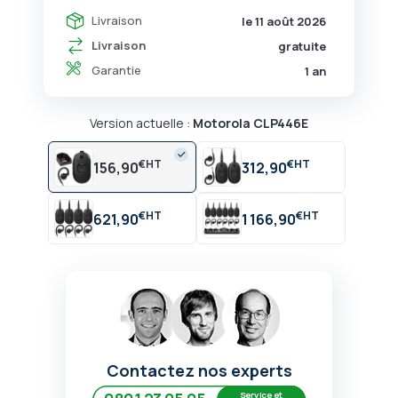
Livraison
le 11 août 2026
Livraison
gratuite
Garantie
1 an
Version actuelle :
Motorola CLP446E
€
€
156,90
312,90
€
€
621,90
1 166,90
Contactez nos experts
Service et