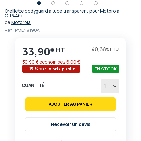
Oreillette bodyguard à tube transparent pour Motorola
Passer
CLP446e
au
de
Motorola
début
Ref :
PMLN8190A
de
la
Galerie
33,90
Prix
40,68
€
€
d’images
39,90 €
économisez
6,00 €
-15 % sur le prix public
EN STOCK
QUANTITÉ
AJOUTER AU PANIER
Recevoir un devis