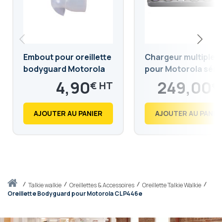
Embout pour oreillette
Chargeur multiple
bodyguard Motorola
pour Motorola séri
CLP
4,90
249,00
€
€
5,88
298,80
€
€
AJOUTER AU PANIER
AJOUTER AU PANIE
Accueil
talkie walkie
Oreillettes & Accessoires
Oreillette Talkie Walkie
Oreillette Bodyguard pour Motorola CLP446e