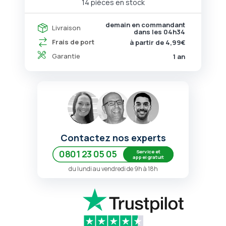
14 pièces en stock
demain en commandant
Livraison
dans les
04h34
Frais de port
à partir de 4,99€
Garantie
1 an
Contactez nos experts
Service et
0801 23 05 05
appel gratuit
du lundi au vendredi de 9h à 18h