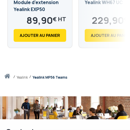
Module d'extension
Yealink WH67 UC
Yealink EXP50
89,90
229,90
€
€
107,88
275,88
€
€
AJOUTER AU PANIER
AJOUTER AU PANIE
Accueil
yealink
Yealink MP56 Teams