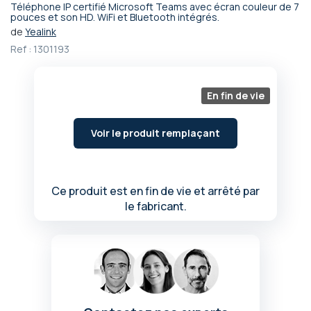
Téléphone IP certifié Microsoft Teams avec écran couleur de 7
Passer
pouces et son HD. WiFi et Bluetooth intégrés.
au
de
Yealink
début
Ref :
1301193
de
la
Galerie
En fin de vie
d’images
Voir le produit remplaçant
Ce produit est en fin de vie et arrêté par
le fabricant.