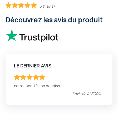
5 (1 avis)
100
100
% of
Découvrez les avis du produit
LE DERNIER AVIS
100
100
% of
correspond à nos besoins
L'avis de
ALEGRIA