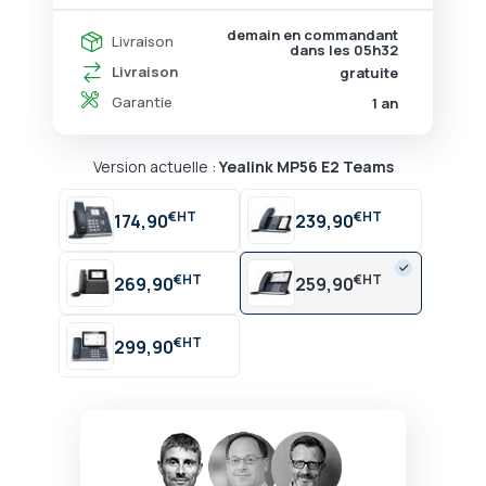
demain en commandant
Livraison
dans les
05h32
Livraison
gratuite
Garantie
1 an
Version actuelle :
Yealink MP56 E2 Teams
€
€
174,90
239,90
€
€
269,90
259,90
€
299,90