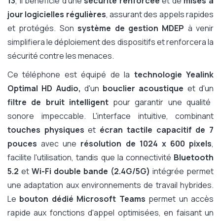
13
, il bénéficie d'une
sécurité renforcée
et de
mises à
jour logicielles régulières
, assurant des appels rapides
et protégés. Son
système de gestion MDEP
à venir
simplifiera le déploiement des dispositifs et renforcera la
sécurité contre les menaces.
Ce téléphone est équipé de la
technologie Yealink
Optimal HD Audio,
d'un
bouclier acoustique
et d'un
filtre de bruit intelligent
pour garantir une qualité
sonore impeccable. L'interface intuitive, combinant
touches physiques
et
écran tactile capacitif de 7
pouces
avec une
résolution de 1024 x 600 pixels
,
facilite l'utilisation, tandis que la connectivité
Bluetooth
5.2
et
Wi-Fi double bande (2.4G/5G)
intégrée permet
une adaptation aux environnements de travail hybrides.
Le
bouton dédié Microsoft Teams
permet un accès
rapide aux fonctions d'appel optimisées, en faisant un