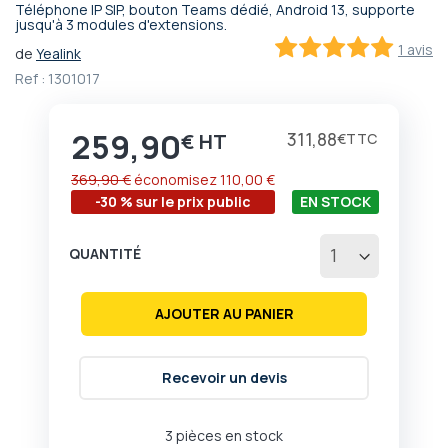
Téléphone IP SIP, bouton Teams dédié, Android 13, supporte
Passer
jusqu'à 3 modules d'extensions.
au
1 avis
de
Yealink
début
100
100
% of
Ref :
1301017
de
la
Galerie
259,90
Prix
311,88
€
€
d’images
369,90 €
économisez
110,00 €
-30 % sur le prix public
EN STOCK
QUANTITÉ
AJOUTER AU PANIER
Recevoir un devis
3 pièces en stock