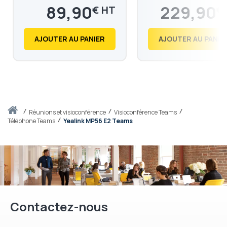
89,90
229,90
€
€
107,88
275,88
€
€
AJOUTER AU PANIER
AJOUTER AU PANIE
Accueil
réunions et visioconférence
Visioconférence Teams
Téléphone Teams
Yealink MP56 E2 Teams
Contactez-nous