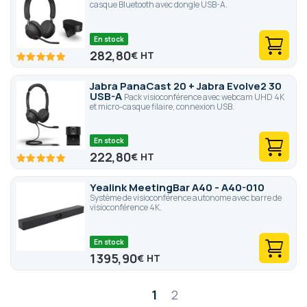
casque Bluetooth avec dongle USB-A.
En stock
282,80
€
100
100
% of
Jabra PanaCast 20 + Jabra Evolve2 30
USB-A
Pack visioconférence avec webcam UHD 4K
et micro-casque filaire, connexion USB.
En stock
222,80
€
100
100
% of
Yealink MeetingBar A40 - A40-010
Système de visioconférence autonome avec barre de
visioconférence 4K.
En stock
1 395,90
€
Page
1
2