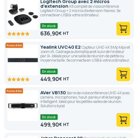
Logitech Group avec 2 micros
d'extension
Kit complet de visioconférence
Logitech Group + 2 micros d'extension filaires. Se
connecte en USB à votre ordinateur.
En stock
636,90
€
97.8
100
% of
Yealink UVC40 E2
Capteur UHD 4K 8Mp Mpx et
zoom x5. Cadrage automatique et suivi de l'orateur
par IA. Idéale pour une salle de réunion de petite ou
moyenne taille. Se connecte en USB à votre ordinateur.
En stock
449,90
€
96
100
% of
AVer VB130
Barre de visioconférence UHD 4K avec
caméra, microphones, haut-parleur et éclairage
intelligent. Idéal pour les petites salles de réunion.
Solutions byod
En stock
499,90
€