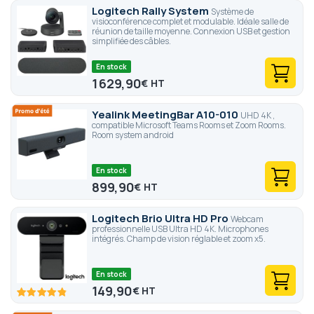
Logitech Rally System
Système de
visioconférence complet et modulable. Idéale salle de
réunion de taille moyenne. Connexion USB et gestion
simplifiée des câbles.
En stock
1 629,90
€
Yealink MeetingBar A10-010
UHD 4K ,
compatible Microsoft Teams Rooms et Zoom Rooms.
Room system android
En stock
899,90
€
Logitech Brio Ultra HD Pro
Webcam
professionnelle USB Ultra HD 4K. Microphones
intégrés. Champ de vision réglable et zoom x5.
En stock
149,90
€
96.6
100
% of