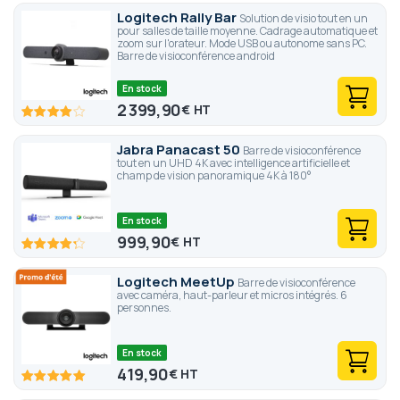
Logitech Rally Bar
Solution de visio tout en un
pour salles de taille moyenne. Cadrage automatique et
zoom sur l'orateur. Mode USB ou autonome sans PC.
Barre de visioconférence android
En stock
2 399,90
€
80
100
% of
Jabra Panacast 50
Barre de visioconférence
tout en un UHD 4K avec intelligence artificielle et
champ de vision panoramique 4K à 180°
En stock
999,90
€
85
100
% of
Logitech MeetUp
Barre de visioconférence
avec caméra, haut-parleur et micros intégrés. 6
personnes.
En stock
419,90
€
100
100
% of