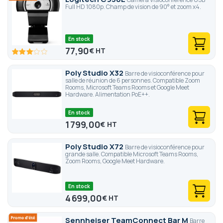
Full HD 1080p. Champ de vision de 90° et zoom x4.
En stock
77,90
€
60
100
% of
Poly Studio X32
Barre de visioconférence pour
salle de réunion de 6 personnes. Compatible Zoom
Rooms, Microsoft Teams Rooms et Google Meet
Hardware. Alimentation PoE++.
En stock
1 799,00
€
Poly Studio X72
Barre de visioconférence pour
grande salle. Compatible Microsoft Teams Rooms,
Zoom Rooms, Google Meet Hardware.
En stock
4 699,00
€
Sennheiser TeamConnect Bar M
Barre