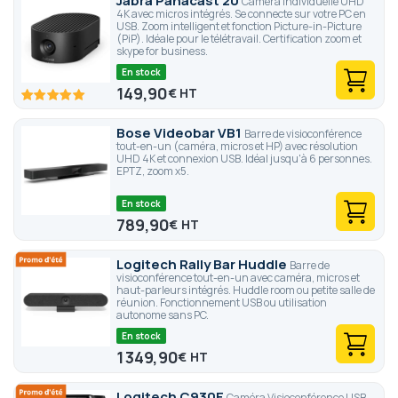
Jabra Panacast 20
Caméra individuelle UHD
4K avec micros intégrés. Se connecte sur votre PC en
USB. Zoom intelligent et fonction Picture-in-Picture
(PiP). Idéale pour le télétravail. Certification zoom et
skype for business.
En stock
149,90
€
100
100
% of
Bose Videobar VB1
Barre de visioconférence
tout-en-un (caméra, micros et HP) avec résolution
UHD 4K et connexion USB. Idéal jusqu'à 6 personnes.
EPTZ, zoom x5.
En stock
789,90
€
Logitech Rally Bar Huddle
Barre de
visioconférence tout-en-un avec caméra, micros et
haut-parleurs intégrés. Huddle room ou petite salle de
réunion. Fonctionnement USB ou utilisation
autonome sans PC.
En stock
1 349,90
€
Logitech C930E
Caméra Visioconférence USB