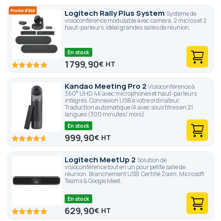
Logitech Rally Plus System
Système de
visioconférence modulable avec caméra, 2 micros et 2
haut-parleurs. Idéal grandes salles de réunion.
En stock
1 799,90
€
100
100
% of
Kandao Meeting Pro 2
Visioconférence à
360° UHD 4K avec microphones et haut-parleurs
intégrés. Connexion USB à votre ordinateur.
Traduction automatique IA avec sous titres en 21
langues (300 minutes/ mois).
En stock
999,90
€
92.6
100
% of
Logitech MeetUp 2
Solution de
visioconférence tout en un pour petite salle de
réunion. Branchement USB. Certifié Zoom, Microsoft
Teams & Google Meet.
En stock
629,90
€
100
100
% of