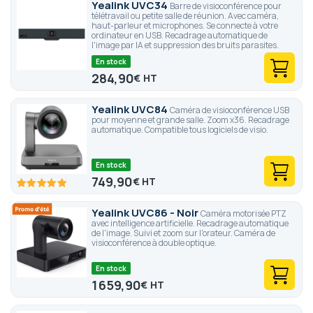
Yealink UVC34
Barre de visioconférence pour
télétravail ou petite salle de réunion. Avec caméra,
haut-parleur et microphones. Se connecte à votre
ordinateur en USB. Recadrage automatique de
l'image par IA et suppression des bruits parasites.
En stock
284,90
€
Yealink UVC84
Caméra de visioconférence USB
pour moyenne et grande salle. Zoom x36. Recadrage
automatique. Compatible tous logiciels de visio.
En stock
749,90
€
100
100
% of
Yealink UVC86 - Noir
Caméra motorisée PTZ
avec intelligence artificielle. Recadrage automatique
de l'image. Suivi et zoom sur l'orateur. Caméra de
visioconférence à double optique.
En stock
1 659,90
€