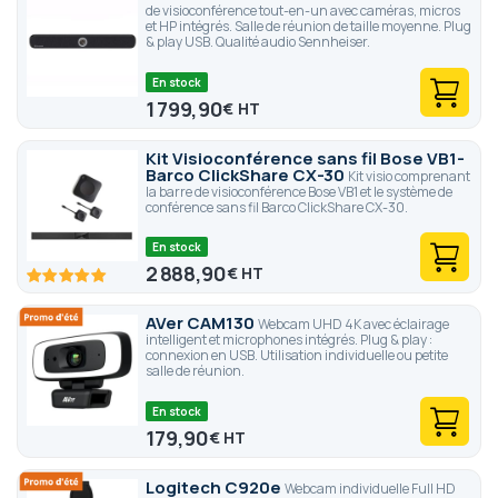
de visioconférence tout-en-un avec caméras, micros
et HP intégrés. Salle de réunion de taille moyenne. Plug
& play USB. Qualité audio Sennheiser.
En stock
1 799,90
€
Kit Visioconférence sans fil Bose VB1-
Barco ClickShare CX-30
Kit visio comprenant
la barre de visioconférence Bose VB1 et le système de
conférence sans fil Barco ClickShare CX-30.
En stock
2 888,90
€
100
100
% of
AVer CAM130
Webcam UHD 4K avec éclairage
intelligent et microphones intégrés. Plug & play :
connexion en USB. Utilisation individuelle ou petite
salle de réunion.
En stock
179,90
€
Logitech C920e
Webcam individuelle Full HD