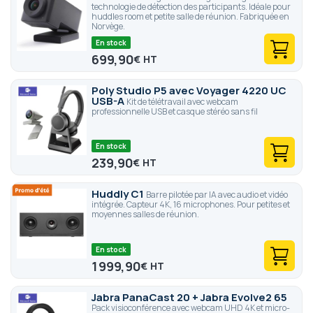
technologie de détection des participants. Idéale pour
huddles room et petite salle de réunion. Fabriquée en
Norvège.
En stock
699,90
€
Poly Studio P5 avec Voyager 4220 UC
USB-A
Kit de télétravail avec webcam
professionnelle USB et casque stéréo sans fil
En stock
239,90
€
Huddly C1
Barre pilotée par IA avec audio et vidéo
intégrée. Capteur 4K, 16 microphones. Pour petites et
moyennes salles de réunion.
En stock
1 999,90
€
Jabra PanaCast 20 + Jabra Evolve2 65
Pack visioconférence avec webcam UHD 4K et micro-