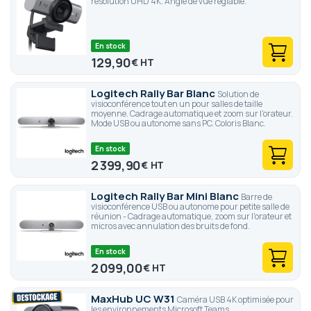
résolution UHD 4K. Angle de vue réglable.
En stock
129,90
€
Logitech Rally Bar Blanc
Solution de
visioconférence tout en un pour salles de taille
moyenne. Cadrage automatique et zoom sur l'orateur.
Mode USB ou autonome sans PC. Coloris Blanc.
En stock
2 399,90
€
Logitech Rally Bar Mini Blanc
Barre de
visioconférence USB ou autonome pour petite salle de
réunion - Cadrage automatique, zoom sur l'orateur et
micros avec annulation des bruits de fond.
En stock
2 099,00
€
MaxHub UC W31
Caméra USB 4K optimisée pour
les environnements Microsoft Teams.