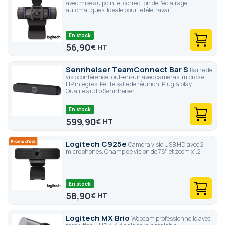
avec mise au point et correction de l'éclairage
automatiques. Idéale pour le télétravail.
En stock
56,90
€
Sennheiser TeamConnect Bar S
Barre de
visioconférence tout-en-un avec caméras, micros et
HP intégrés. Petite salle de réunion. Plug & play.
Qualité audio Sennheiser.
En stock
599,90
€
Logitech C925e
Caméra visio USB HD avec 2
microphones. Champ de vision de 78° et zoom x1.2
En stock
58,90
€
Logitech MX Brio
Webcam professionnelle avec