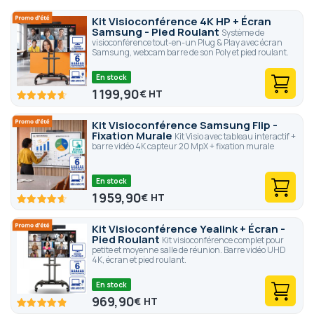
Kit Visioconférence 4K HP + Écran
Samsung - Pied Roulant
Système de
visioconférence tout-en-un Plug & Play avec écran
Samsung, webcam barre de son Poly et pied roulant.
En stock
1 199,90
€
92.6
100
% of
Kit Visioconférence Samsung Flip -
Fixation Murale
Kit Visio avec tableau interactif +
barre vidéo 4K capteur 20 MpX + fixation murale
En stock
1 959,90
€
92.4
100
% of
Kit Visioconférence Yealink + Écran -
Pied Roulant
Kit visioconférence complet pour
petite et moyenne salle de réunion. Barre vidéo UHD
4K, écran et pied roulant.
En stock
969,90
€
97.2
100
% of