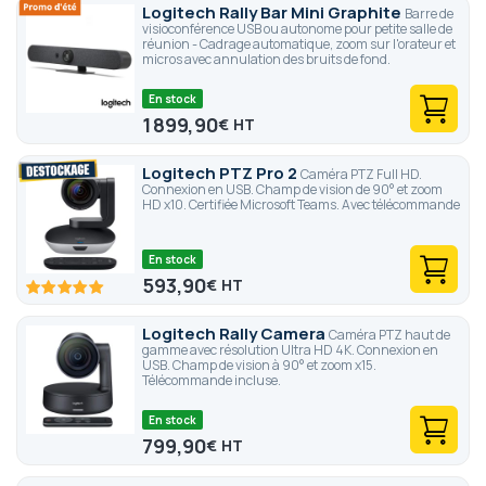
Logitech Rally Bar Mini Graphite
Barre de
visioconférence USB ou autonome pour petite salle de
réunion - Cadrage automatique, zoom sur l'orateur et
micros avec annulation des bruits de fond.
En stock
1 899,90
€
Logitech PTZ Pro 2
Caméra PTZ Full HD.
Connexion en USB. Champ de vision de 90° et zoom
HD x10. Certifiée Microsoft Teams. Avec télécommande
En stock
593,90
€
100
100
% of
Logitech Rally Camera
Caméra PTZ haut de
gamme avec résolution Ultra HD 4K. Connexion en
USB. Champ de vision à 90° et zoom x15.
Télécommande incluse.
En stock
799,90
€