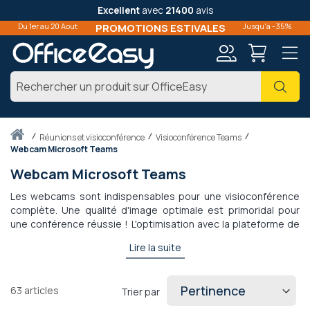
Excellent
avec
21400
avis
Du 1er au 20 Aout
PROMOTIONS ESTIVALES
Jusqu'à -35%
Mon
Cher
compte
Accueil
réunions et visioconférence
Visioconférence Teams
Webcam Microsoft Teams
Webcam Microsoft Teams
Les webcams sont indispensables pour une visioconférence
complète. Une qualité d'image optimale est primoridal pour
une conférence réussie ! L'optimisation avec la plateforme de
collaboration Microsoft Teams est un atout : vous gagnez du
Lire la suite
temps et l'utilisation est facilitée. Votre visioconférence
devient ludique et fluide.
63
articles
Trier par