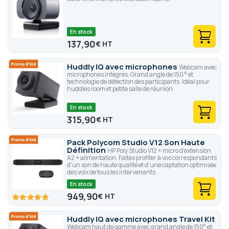
En stock
137,90
€
Huddly IQ avec microphones
Webcam avec
microphones intégrés. Grand angle de 150 ° et
technologie de détection des participants. Idéal pour
huddles room et petite salle de réunion.
En stock
315,90
€
Pack Polycom Studio V12 Son Haute
Définition
HP Poly Studio V12 + micro d'extension
A2 + alimentation. Faites profiter à vos correspondants
d'un son de haute qualité et d'une captation optimisée
des voix de tous les intervenants.
En stock
949,90
€
100
100
% of
Huddly IQ avec microphones Travel Kit
Webcam haut de gamme avec grand angle de 150° et