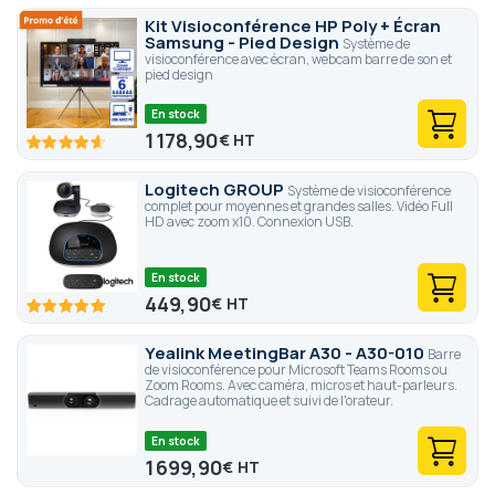
Kit Visioconférence HP Poly + Écran
Samsung - Pied Design
Système de
visioconférence avec écran, webcam barre de son et
pied design
En stock
1 178,90
€
92.6
100
% of
Logitech GROUP
Système de visioconférence
complet pour moyennes et grandes salles. Vidéo Full
HD avec zoom x10. Connexion USB.
En stock
449,90
€
100
100
% of
Yealink MeetingBar A30 - A30-010
Barre
de visioconférence pour Microsoft Teams Rooms ou
Zoom Rooms. Avec caméra, micros et haut-parleurs.
Cadrage automatique et suivi de l'orateur.
En stock
1 699,90
€