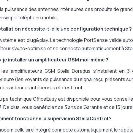
 la puissance des antennes intérieures des produits de grand
n simple téléphone mobile.
nstallation nécessite-t-elle une configuration technique ?
ystème est plug&play. La technologie PortSense valide aut
teur s'auto-optimise et se connecte automatiquement à Stel
s-je installer un amplificateur GSM moi-même ?
 les amplificateurs GSM Stella Doradus s'installent en 3 
rieure (les voyants de puissance du signal reçu présents sur 
u les antennes intérieures et c'est tout.
uipe technique OfficeEasy est disponible pour vous conseiller 
7. De plus, vous bénéficiez de 3 ans de Garantie et de 15 jours 
ment fonctionne la supervision StellaControl ?
odem cellulaire intégré connecte automatiquement le répéte