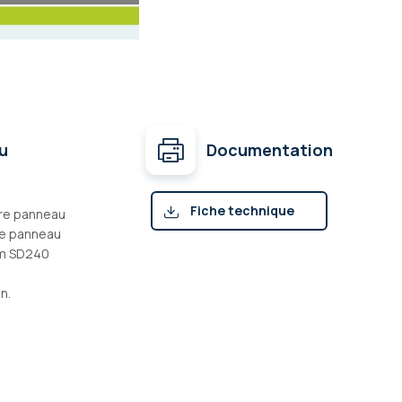
u
Documentation
Fiche technique
re panneau
re panneau
(pdf)
2m SD240
n.