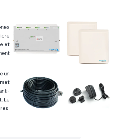
zones
liore
e et
ement
re un
rmet
nti-
t
. Le
ures
.