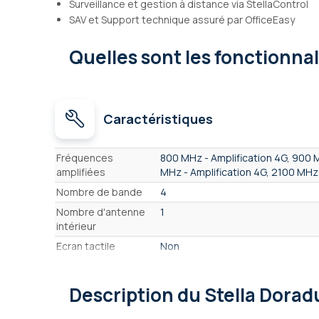
Surveillance et gestion à distance via StellaControl
SAV et Support technique assuré par OfficeEasy
Quelles sont les fonctionna
Caractéristiques
Caractéristiques
Fréquences
800 MHz - Amplification 4G, 900 
amplifiées
MHz - Amplification 4G, 2100 MHz
Nombre de bande
4
Nombre d'antenne
1
intérieur
Ecran tactile
Non
Paramétrable à
Oui
distance
Description
du Stella Dora
Couverture
1-3 pièces - jusqu'à 200 m²