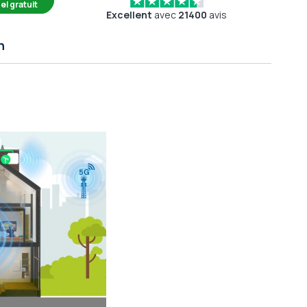
el gratuit
Excellent
avec
21400
avis
n