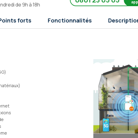
0801 23 05 05
app
endredi de 9h à 18h
Points forts
Fonctionnalités
Descriptio
5G)
)
matériaux)
ernet
exions
de
s
tème