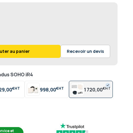
uter au panier
Recevoir un devis
radus SOHO iR4
€
€
€
29,00
998,00
1 720,00
rvice et