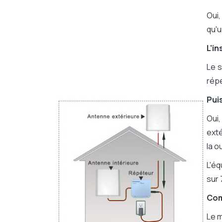
Oui,
qu'u
L'i
Le s
répé
Pui
Oui,
exté
la o
L'éq
sur 
Com
Le m