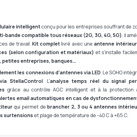
ulaire intelligent
conçu pour les entreprises souffrant de 
ti-bande compatible tous réseaux (2G, 3G, 4G, 5G)
, il amé
es de travail.
Kit complet
livré avec une
antenne intérieur
ces (selon configuration et matériaux)
et s'installe facil
 petites entreprises, banques...
llement les connexions d'antennes via LED
. Le SOHO intèg
via StellaControl
. L'
analyse temps réel du signal pe
es
grâce au contrôle AGC intelligent et à la protection a
 alertes email automatiques en cas de dysfonctionnemen
titeur
qui permet de
brancher 2, 3 ou 4 antennes intérie
es surtensions
et plage de température de -40 C à +65 C.