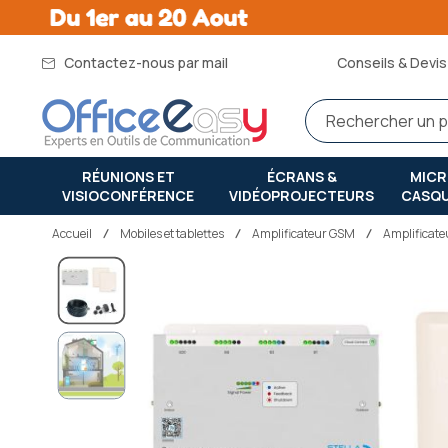
Contactez-nous par mail
Conseils & Devis 
RÉUNIONS ET
ÉCRANS &
MIC
VISIOCONFÉRENCE
VIDÉOPROJECTEURS
CASQ
Accueil
mobiles et tablettes
Amplificateur GSM
Amplificate
Passer
à
la
fin
de
la
galerie
d’images