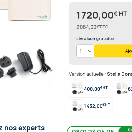
1 720,00
€
2 064,00
€
Livraison
gratuite
Ajo
Version actuelle :
Stella Do
€
408,00
6
€
1 432,00
 nos experts
Se