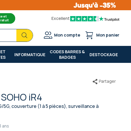
ce et
Excellent
ratuit
Chercher
Chercher
Mon compte
Mon panier
 ET
CODES BARRES &
INFORMATIQUE
DESTOCKAGE
TES
BADGES
Partager
s SOHO iR4
5G, couverture (1 à 5 pièces), surveillance à
3 ans