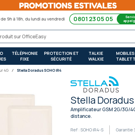
Servi
0801 23 05 05
de 9h à 18h, du lundi au vendredi
appel g
RO
TÉLÉPHONIE
PROTECTION ET
TALKIE
MOBILES
UES
FIXE
SÉCURITÉ
WALKIE
TABLET
ur 4G
Stella Doradus SOHO iR4
Stella Doradu
Amplificateur GSM 2G/3G/4G/
distance.
Ref :
SOHO iR4-S
Garantie