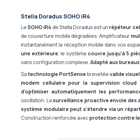
Stella Doradus SOHO iR4
Le
SOHO iR4
de Stella Doradus est un
répéteur cell
de couverture mobile dégradées. Amplificateur
mul
instantanément la réception mobile dans vos espac
une extérieure
, le système
couvre jusqu'à 5 piè
sans configuration complexe.
Adapté aux bureaux,
Sa
technologie PortSense
brevetée
valide visue
modem cellulaire pour la supervision cloud 
d'optimiser automatiquement les performanc
oscillation. La
surveillance proactive envoie des
système modulaire peut s'étendre via un répar
Construction renforcée avec
protection contre l