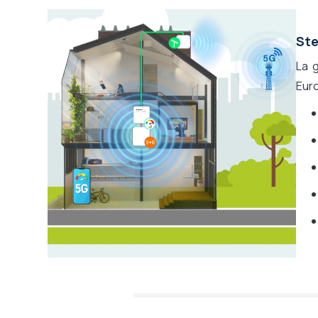
Antenne extérieur
Classique 6.5 dB
Système évolutif
Oui
Ste
Opérateur
Orange, Bouygues, SFR, Free
compatible
La 
Compatible tous
Oui
Euro
opérateurs mobiles
Ce qui est amplifié
Appel voix, DATA 3G, DATA 4G (so
Poids
0.68kg
Dimensions
210 x 180 x 43mm
Gamme fabricant
Stella Home