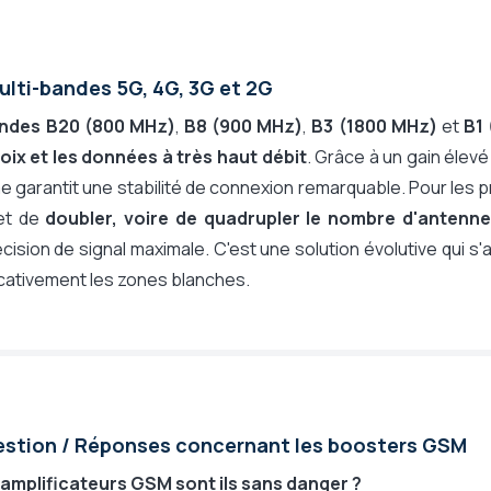
ulti-bandes 5G, 4G, 3G et 2G
ndes B20 (800 MHz)
,
B8 (900 MHz)
,
B3 (1800 MHz)
et
B1
oix et les données à très haut débit
. Grâce à un gain élev
e garantit une stabilité de connexion remarquable. Pour les 
et de
doubler, voire de quadrupler le nombre d'antennes 
ision de signal maximale. C'est une solution évolutive qui s
icativement les zones blanches.
stion / Réponses concernant les boosters GSM
 amplificateurs GSM sont ils sans danger ?