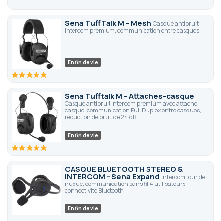
Sena TuffTalk M - Mesh
Casque antibruit
intercom premium, communication entre casques
En fin de vie
100
100
% of
Sena Tufftalk M - Attaches-casque
Casque antibruit intercom premium avec attache
casque, communication Full Duplex entre casques,
réduction de bruit de 24 dB
En fin de vie
100
100
% of
CASQUE BLUETOOTH STEREO &
INTERCOM - Sena Expand
Intercom tour de
nuque, communication sans fil 4 utilisateurs,
connectivité Bluetooth
En fin de vie