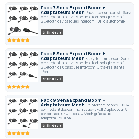
Pack 7 Sena Expand Boom +
Adaptateurs Mesh
Pack intercom sans fil Sena
permettant la conversion de la technologie Mesh à
Bluetooth de 7 casques intercom. 10H d'autonomie
En fin de vie
100
100
% of
Pack 8 Sena Expand Boom +
Adaptateurs Mesh
Kit système intercom Sena
permettant la conversion de la technologie Mesh à
Bluetooth de 8 casques intercom. Ultra-résistants
IP54
En fin de vie
100
100
% of
Pack 9 Sena Expand Boom +
Adaptateurs Mesh
Kit intercom sans fil 100%
permettant des communications Full Duplex pour 9
personnes sur un réseau Mesh grâce aux
adaptateurs Sena
En fin de vie
100
100
% of