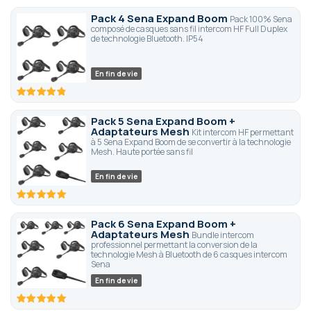
Pack 4 Sena Expand Boom
Pack 100% Sena
composé de casques sans fil intercom HF Full Duplex
de technologie Bluetooth. IP54
En fin de vie
96.6
100
% of
Pack 5 Sena Expand Boom +
Adaptateurs Mesh
Kit intercom HF permettant
à 5 Sena Expand Boom de se convertir à la technologie
Mesh. Haute portée sans fil
En fin de vie
100
100
% of
Pack 6 Sena Expand Boom +
Adaptateurs Mesh
Bundle intercom
professionnel permettant la conversion de la
technologie Mesh à Bluetooth de 6 casques intercom
Sena
En fin de vie
100
100
% of