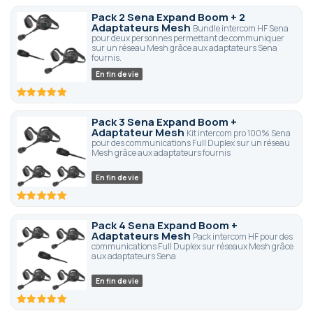
Pack 2 Sena Expand Boom + 2
Adaptateurs Mesh
Bundle intercom HF Sena
pour deux personnes permettant de communiquer
sur un réseau Mesh grâce aux adaptateurs Sena
fournis.
En fin de vie
100
100
% of
Pack 3 Sena Expand Boom +
Adaptateur Mesh
Kit intercom pro 100% Sena
pour des communications Full Duplex sur un réseau
Mesh grâce aux adaptateurs fournis
En fin de vie
100
100
% of
Pack 4 Sena Expand Boom +
Adaptateurs Mesh
Pack intercom HF pour des
communications Full Duplex sur réseaux Mesh grâce
aux adaptateurs Sena
En fin de vie
100
100
% of