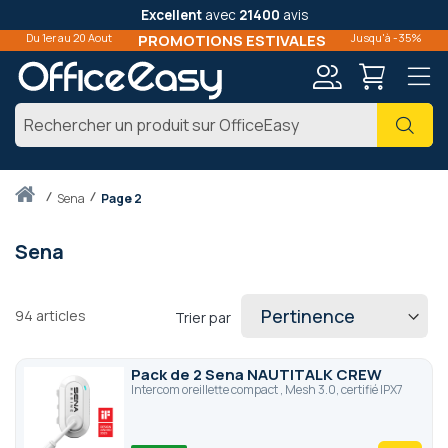
Excellent
avec
21400
avis
Du 1er au 20 Aout
PROMOTIONS ESTIVALES
Jusqu'à -35%
Mon
Cher
compte
Accueil
sena
Page 2
Sena
94
articles
Trier par
Pack de 2 Sena NAUTITALK CREW
Intercom oreillette compact , Mesh 3.0, certifié IPX7