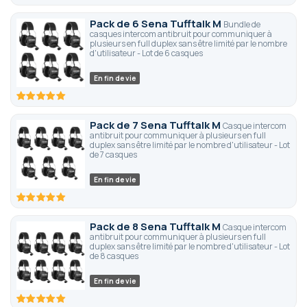
100
100
% of
Pack de 6 Sena Tufftalk M
Bundle de
casques intercom antibruit pour communiquer à
plusieurs en full duplex sans être limité par le nombre
d'utilisateur - Lot de 6 casques
En fin de vie
100
100
% of
Pack de 7 Sena Tufftalk M
Casque intercom
antibruit pour communiquer à plusieurs en full
duplex sans être limité par le nombre d'utilisateur - Lot
de 7 casques
En fin de vie
100
100
% of
Pack de 8 Sena Tufftalk M
Casque intercom
antibruit pour communiquer à plusieurs en full
duplex sans être limité par le nombre d'utilisateur - Lot
de 8 casques
En fin de vie
100
100
% of