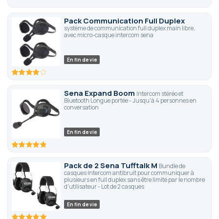
Pack Communication Full Duplex
système de communication full duplex main libre,
avec micro-casque intercom sena
En fin de vie
80
100
% of
Sena Expand Boom
Intercom stéréo et
Bluetooth Longue portée - Jusqu'à 4 personnes en
conversation
En fin de vie
96.6
100
% of
Pack de 2 Sena Tufftalk M
Bundle de
casques intercom antibruit pour communiquer à
plusieurs en full duplex sans être limité par le nombre
d'utilisateur - Lot de 2 casques
En fin de vie