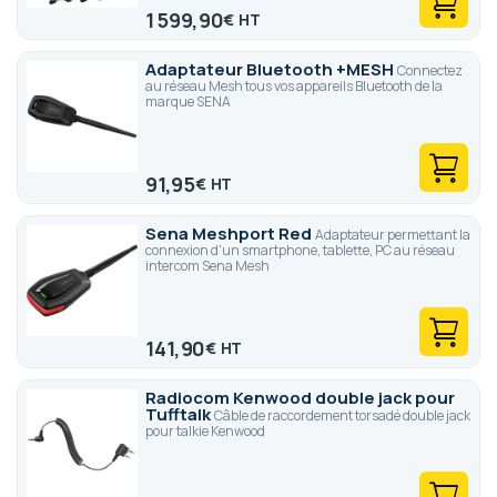
1 599,90
€
Adaptateur Bluetooth +MESH
Connectez
au réseau Mesh tous vos appareils Bluetooth de la
marque SENA
91,95
€
Sena Meshport Red
Adaptateur permettant la
connexion d'un smartphone, tablette, PC au réseau
intercom Sena Mesh
141,90
€
Radiocom Kenwood double jack pour
Tufftalk
Câble de raccordement torsadé double jack
pour talkie Kenwood