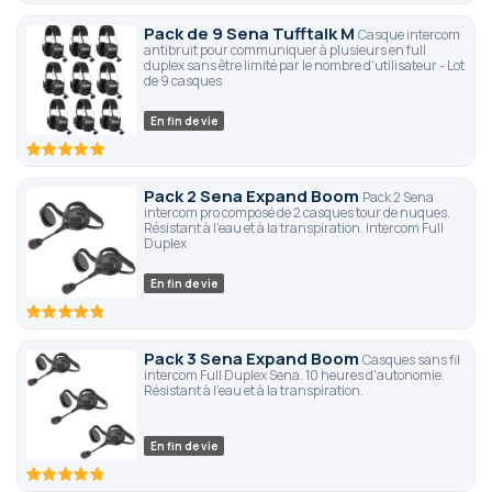
Pack de 9 Sena Tufftalk M
Casque intercom
antibruit pour communiquer à plusieurs en full
duplex sans être limité par le nombre d'utilisateur - Lot
de 9 casques
En fin de vie
100
100
% of
Pack 2 Sena Expand Boom
Pack 2 Sena
intercom pro composé de 2 casques tour de nuques.
Résistant à l'eau et à la transpiration. Intercom Full
Duplex
En fin de vie
96.6
100
% of
Pack 3 Sena Expand Boom
Casques sans fil
intercom Full Duplex Sena. 10 heures d'autonomie.
Résistant à l'eau et à la transpiration.
En fin de vie
96.6
100
% of