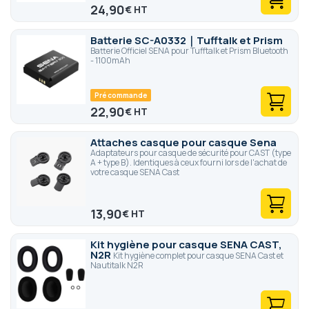
24,90
€
Batterie SC-A0332｜Tufftalk et Prism
Batterie Officiel SENA pour Tufftalk et Prism Bluetooth
- 1100mAh
Pré commande
22,90
€
Attaches casque pour casque Sena
Adaptateurs pour casque de sécurité pour CAST (type
A + type B). Identiques à ceux fourni lors de l'achat de
votre casque SENA Cast
13,90
€
Kit hygiène pour casque SENA CAST,
N2R
Kit hygiène complet pour casque SENA Cast et
Nautitalk N2R