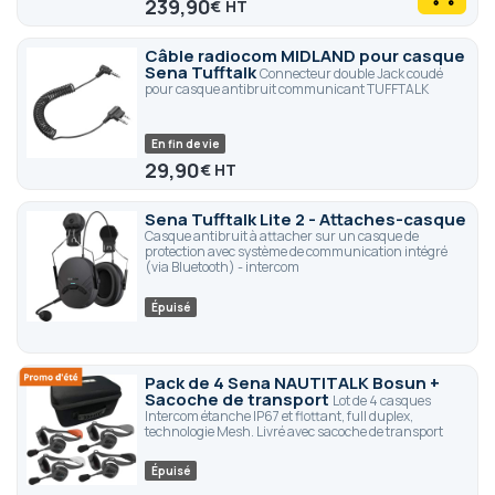
239,90
€
Câble radiocom MIDLAND pour casque
Sena Tufftalk
Connecteur double Jack coudé
pour casque antibruit communicant TUFFTALK
En fin de vie
29,90
€
Sena Tufftalk Lite 2 - Attaches-casque
Casque antibruit à attacher sur un casque de
protection avec système de communication intégré
(via Bluetooth) - intercom
Épuisé
Pack de 4 Sena NAUTITALK Bosun +
Sacoche de transport
Lot de 4 casques
Intercom étanche IP67 et flottant, full duplex,
technologie Mesh. Livré avec sacoche de transport
Épuisé