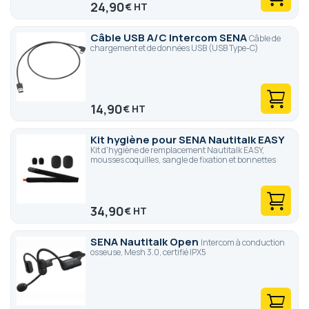
24,90
€
Câble USB A/C Intercom SENA
Câble de
chargement et de données USB (USB Type-C)
14,90
€
Kit hygiène pour SENA Nautitalk EASY
Kit d'hygiène de remplacement Nautitalk EASY,
mousses coquilles, sangle de fixation et bonnettes
34,90
€
SENA Nautitalk Open
Intercom à conduction
osseuse, Mesh 3.0, certifié IPX5