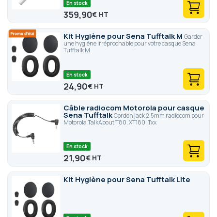
En stock
359,90
€
Kit Hygiène pour Sena Tufftalk M
Garder
une hygiène irréprochable pour votre casque Sena
Tufftalk M
En stock
24,90
€
Câble radiocom Motorola pour casque
Sena Tufftalk
Cordon jack 2,5mm radiocom pour
Motorola TalkAbout T80, XT180, Txx
En stock
21,90
€
Kit Hygiène pour Sena Tufftalk Lite