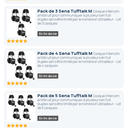
100
100
% of
Pack de 3 Sena Tufftalk M
Casque intercom
antibruit pour communiquer à plusieurs en full
duplex sans être limité par le nombre d'utilisateur - Lot
de 3 casques
En fin de vie
100
100
% of
Pack de 4 Sena Tufftalk M
Casque intercom
antibruit pour communiquer à plusieurs en full
duplex sans être limité par le nombre d'utilisateur - Lot
de 4 casques
En fin de vie
100
100
% of
Pack de 5 Sena Tufftalk M
Casque intercom
antibruit pour communiquer à plusieurs en full
duplex sans être limité par le nombre d'utilisateur - Lot
de 5 casques
En fin de vie