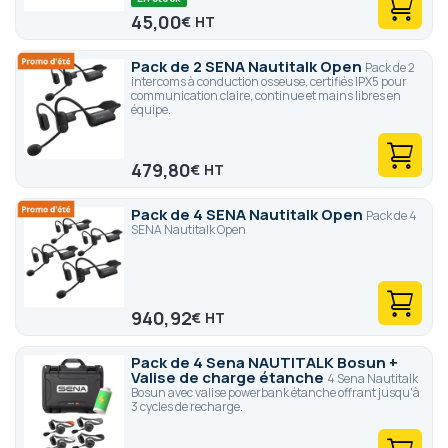
45,00
€
Pack de 2 SENA Nautitalk Open
Pack de 2
intercoms à conduction osseuse, certifiés IPX5 pour
communication claire, continue et mains libres en
équipe.
479,80
€
Pack de 4 SENA Nautitalk Open
Pack de 4
SENA Nautitalk Open
940,92
€
Pack de 4 Sena NAUTITALK Bosun +
Valise de charge étanche
4 Sena Nautitalk
Bosun avec valise powerbank étanche offrant jusqu'à
3 cycles de recharge.