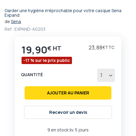
Garder une hygiène irréprochable pour votre casque Sena
Passer
Expand
au
de
Sena
début
Ref :
EXPAND-A0203
de
la
Galerie
19,90
Prix
23,88
€
€
d’images
-17 % sur le prix public
QUANTITÉ
AJOUTER AU PANIER
Recevoir un devis
9 en stock liv. 5 jours