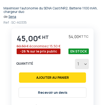
Maximiser l'autonomie du SENA Cast/NR2, Batterie 1100 mAh,
Passer
chargeur duo
au
de
Sena
début
Ref :
SC-A0335
de
la
Galerie
45,00
Prix
54,00
€
€
d’images
60,50 €
économisez
15,50 €
-26 % sur le prix public
EN STOCK
QUANTITÉ
AJOUTER AU PANIER
Recevoir un devis