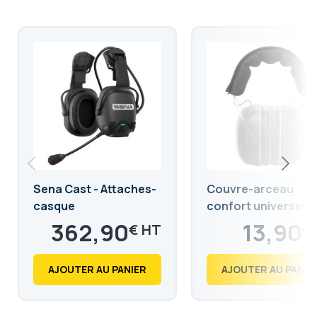
Sena Cast - Attaches-
Couvre-arceau
casque
confort universel p
casque antibruit
362,90
13,90
€
€
435,48
16,68
€
€
AJOUTER AU PANIER
AJOUTER AU PANIE