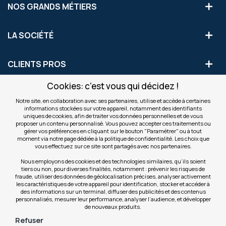
NOS GRANDS MÉTIERS
LA SOCIÉTÉ
CLIENTS PROS
Cookies: c'est vous qui décidez !
S'INSCRIRE AUX OFFRES COMMERCIALES
Notre site, en collaboration avec ses partenaires, utilise et accède à certaines
informations stockées sur votre appareil, notamment des identifiants
Inscription
uniques de cookies, afin de traiter vos données personnelles et de vous
Valider
à
proposer un contenu personnalisé. Vous pouvez accepter ces traitements ou
notre
gérer vos préférences en cliquant sur le bouton "Paramétrer" ou à tout
moment via notre page dédiée à la politique de confidentialité. Les choix que
newsletter
INFOS
vous effectuez sur ce site sont partagés avec nos partenaires.
:
Nous employons des cookies et des technologies similaires, qu’ils soient
tiers ou non, pour diverses finalités, notamment : prévenir les risques de
NOS SITES
fraude, utiliser des données de géolocalisation précises, analyser activement
les caractéristiques de votre appareil pour identification, stocker et accéder à
des informations sur un terminal, diffuser des publicités et des contenus
personnalisés, mesurer leur performance, analyser l’audience, et développer
de nouveaux produits.
Refuser