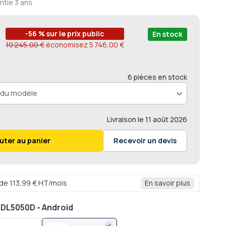
ntie
3 ans
-56 % sur le prix public
En stock
10 245,00 €
économisez
5 746,00 €
6 pièces en stock
Livraison
le 11 août 2026
uter au panier
Recevoir un devis
r de 113,99 € HT/mois
En savoir plus
BDL5050D - Android