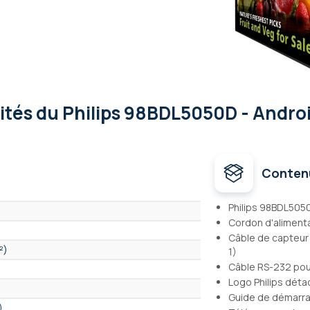
lités
du Philips 98BDL5050D - Androi
Conten
Philips 98BDL505
Cordon d'aliment
Câble de capteur 
²)
1)
Câble RS-232 po
Logo Philips déta
Guide de démarra
)