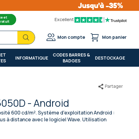
ce et
Excellent
ratuit
Chercher
Chercher
Mon compte
Mon panier
 ET
CODES BARRES &
INFORMATIQUE
DESTOCKAGE
TES
BADGES
Partager
5050D - Android
sité 600 cd/m². Système d'exploitation Android :
s à distance avec le logiciel Wave. Utilisation