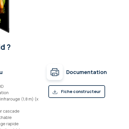
d ?
u
Documentation
0D
Fiche constructeur
ation
infrarouge (1,8 m) (x
(pdf)
ur cascade
chable
ge rapide