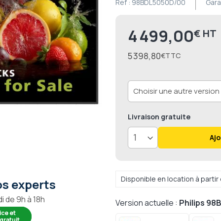
Ref :
98BDL5050D/00
Gara
4 499,00
€
Prix
5 398,80
€
Livraison
gratuite
Ajo
Disponible en location à parti
s experts
i de 9h à 18h
Version actuelle :
Philips 98
ice et
gratuit