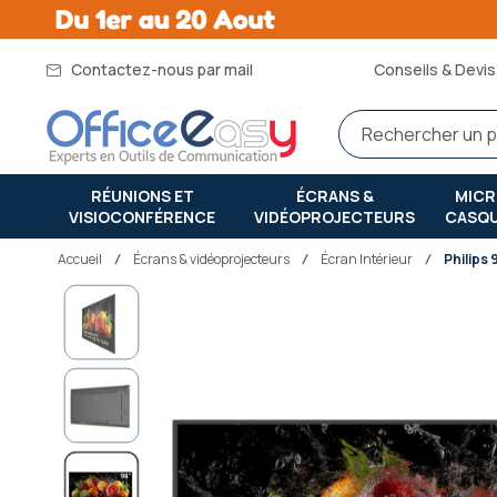
Contactez-nous par mail
Conseils & Devis 
RÉUNIONS ET
ÉCRANS &
MIC
VISIOCONFÉRENCE
VIDÉOPROJECTEURS
CASQ
Accueil
écrans & vidéoprojecteurs
Écran Intérieur
Philips
Passer
à
la
fin
de
la
galerie
d’images