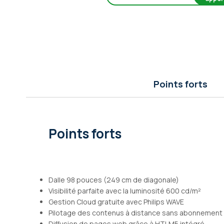
Galerie
d’images
Points forts
Points forts
Dalle 98 pouces (249 cm de diagonale)
Visibilité parfaite avec la luminosité 600 cd/m²
Gestion Cloud gratuite avec Philips WAVE
Pilotage des contenus à distance sans abonnement
Diffusion de pages web grâce à HTLM5 intégré