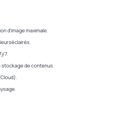
sion d'image maximale.
ieurséclairés.
j/7.
le stockage de contenus.
(Cloud).
Paysage.