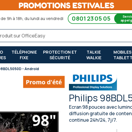
Servi
0801 23 05 05
de 9h à 18h, du lundi au vendredi
appel g
RO
TÉLÉPHONIE
PROTECTION ET
TALKIE
MOBILES
UES
FIXE
SÉCURITÉ
WALKIE
TABLET
 98BDL5050D - Android
Philips 98BDL
Ecran 98 pouces avec lumino
diffusion gratuite de contenu
continue 24h/24, 7j/7.