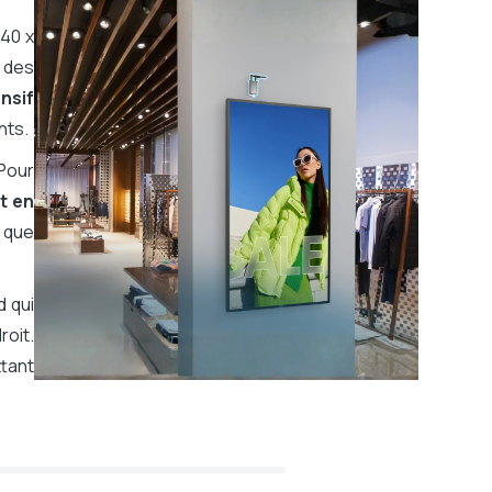
840 x
s des
nsif
nts.
 Pour
t en
 que
d qui
roit.
tant