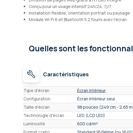
Conçu pour un usage intensif 24h/24, 7j/7
Installation flexible, orientation portrait ou paysage
Module Wi-Fi 6 et Bluetooth 5.2 fourni avec l'écran
Quelles sont les fonctionna
Caractéristiques
Caractéristiques
Type d'écran
Écran intérieur
Configuration
Écran intérieur seul
Taille d'écran
98 pouces (249 cm - 2,65 m
Technologie d'écran
LED (LCD LED)
Luminosité
600 cd/m²
Format / ratio
Standard 16/9ème (ou 16/10