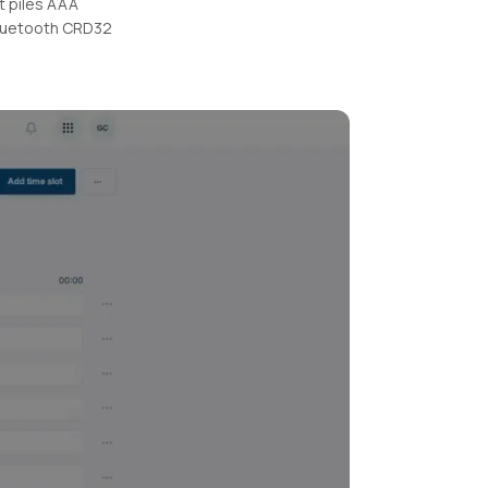
 piles AAA
Bluetooth CRD32