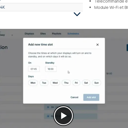
Télécommande et
 4K
Module Wi-Fi et 
B-C, RJ45, DisplayPort, HDMI 2.0, Jack 3.5
 USB), Philips PPDS Wave (Cloud), Philips
ssential (Cloud)
n avec la télécommande, Logiciel hébergé
 via logiciel PC, Payante via logiciel PC