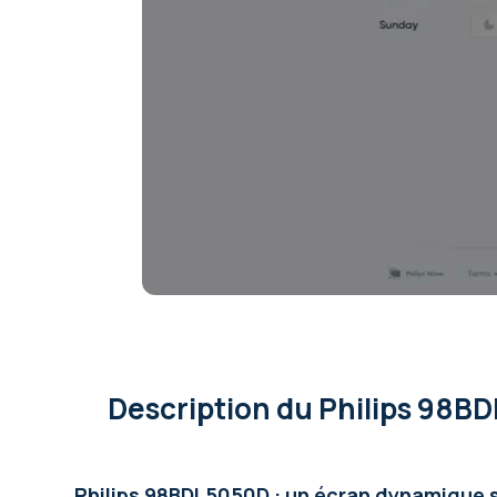
Avec tuner TNT
Non
Wifi
Oui
Bluetooth
Oui
Taille VESA (trous vis pour
1000 x 400
fixation ; LxH)
Dock USB-C intégré
Non
Gamme fabricant
Philips D-Line
Description
du Philips 98B
Philips 98BDL5050D : un écran dynamique 