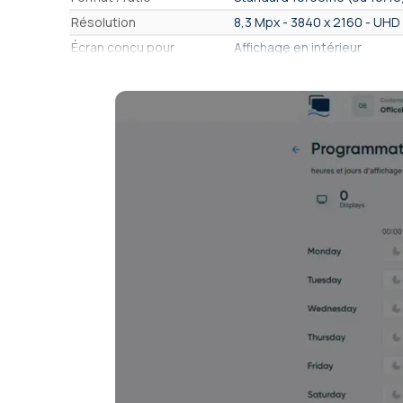
Résolution
8,3 Mpx - 3840 x 2160 - UHD
Écran conçu pour
Affichage en intérieur
Connectiques
Wi-Fi, Bluetooth, USB 3.0, US
mm, RS232, Entrée IR
Durée de fonctionnement
24H / Jour
Interface Utilisateur,
Android (Google)
Famille d'OS
Système d'exploitation
Android 14
(détaillé)
Système d'affichage
Oui
dynamique intégré
Compatibilité logiciel
Philips PPDS SmartPlayer (Clé
Affichage Dynamique
PPDS Wave Creator + Wave E
Fonctionnement depuis
Clé USB, contrôle de l'écra
dans le Cloud
Diffusion de contenu
Gratuite via clé USB, Gratuite
Compatible affichage
Oui (possible en portrait)
vertical