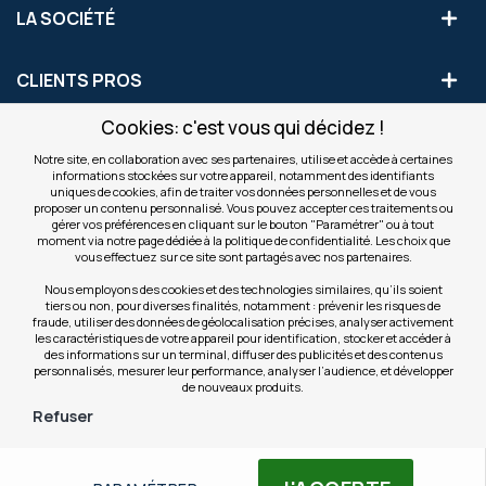
LA SOCIÉTÉ
CLIENTS PROS
Cookies: c'est vous qui décidez !
S'INSCRIRE AUX OFFRES COMMERCIALES
Notre site, en collaboration avec ses partenaires, utilise et accède à certaines
informations stockées sur votre appareil, notamment des identifiants
Inscription
uniques de cookies, afin de traiter vos données personnelles et de vous
Valider
à
proposer un contenu personnalisé. Vous pouvez accepter ces traitements ou
notre
gérer vos préférences en cliquant sur le bouton "Paramétrer" ou à tout
moment via notre page dédiée à la politique de confidentialité. Les choix que
newsletter
INFOS
vous effectuez sur ce site sont partagés avec nos partenaires.
:
Nous employons des cookies et des technologies similaires, qu’ils soient
tiers ou non, pour diverses finalités, notamment : prévenir les risques de
NOS SITES
fraude, utiliser des données de géolocalisation précises, analyser activement
les caractéristiques de votre appareil pour identification, stocker et accéder à
des informations sur un terminal, diffuser des publicités et des contenus
personnalisés, mesurer leur performance, analyser l’audience, et développer
de nouveaux produits.
Refuser
© Copyright OfficeEasy 2026