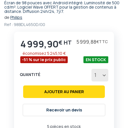
Écran de 98 pouces avec Android intégré. Luminosité de 500
Passer
cd/m². Logiciel Wave OFFERT pour la gestion de contenus à
distance. Diffusion 24h/24, 7j/7.
au
début
de
Philips
de
Ref :
98BDL4650D/00
la
Galerie
d’images
4 999,90
Prix
5 999,88
€
€
économisez
5 245,10 €
-51 % sur le prix public
EN STOCK
QUANTITÉ
AJOUTER AU PANIER
Recevoir un devis
5 pièces en stock