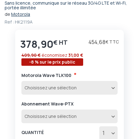
Sans licence, communique sur le réseau 3G/4G LTE et Wi-Fi,
Passer
portée illimitée
au
de
Motorola
début
Ref :
HK2119A
de
la
Galerie
378,90
€
454,68
€
d’images
409,90 €
économisez
31,00 €
-8 % sur le prix public
Motorola Wave TLK100
Abonnement Wave-PTX
QUANTITÉ