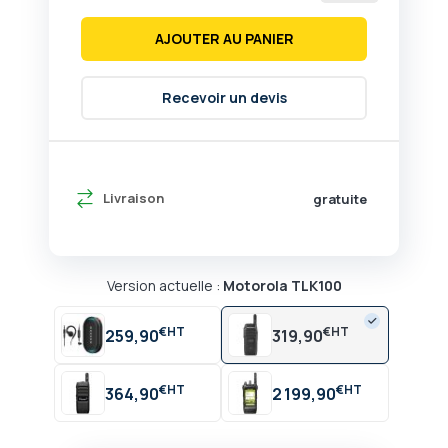
AJOUTER AU PANIER
Recevoir un devis
Livraison
gratuite
Version actuelle :
Motorola TLK100
€
€
259,90
319,90
€
€
364,90
2 199,90