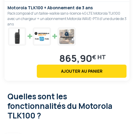
Motorola TLK100 + Abonnement de 3 ans
Pack composé d'un talkie-walkie sans-licence 4G LTE Motorola TLK100
avec un chargeur + un abonnement Motorola WAVE-PTX d'une durée de 3
ans
865,90
€
AJOUTER AU PANIER
Quelles sont les
fonctionnalités
du Motorola
TLK100 ?