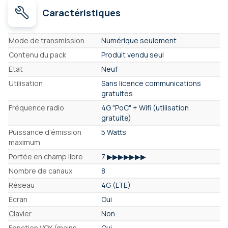
Caractéristiques
Caractéristiques
Mode de transmission
Numérique seulement
Contenu du pack
Produit vendu seul
Etat
Neuf
Utilisation
Sans licence communications
gratuites
Fréquence radio
4G "PoC" + Wifi (utilisation
gratuite)
Puissance d'émission
5 Watts
maximum
Portée en champ libre
7 ▶▶▶▶▶▶▶
Nombre de canaux
8
Réseau
4G (LTE)
Écran
Oui
Clavier
Non
Fonction VOX (mains-
Oui