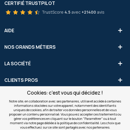
CERTIFIÉ TRUSTPILOT
TrustScore
4.5
avec
+21400
avis
AIDE
NOS GRANDS MÉTIERS
LA SOCIÉTÉ
CLIENTS PROS
Cookies: c'est vous qui décidez !
S'INSCRIRE AUX OFFRES COMMERCIALES
Notre site, en collaboration avec ses partenaires, utilise et accède à certaines
informations stockées sur votre appareil, notamment des identifiants
Inscription
uniques de cookies, afin de traiter vos données personnelles et de vous
Valider
à
proposer un contenu personnalisé. Vous pouvez accepter ces traitements ou
notre
gérer vos préférences en cliquant sur le bouton "Paramétrer" ou à tout
moment via notre page dédiée à la politique de confidentialité. Les choix que
newsletter
INFOS
vous effectuez sur ce site sont partagés avec nos partenaires.