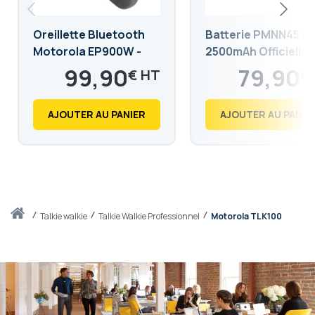
Oreillette Bluetooth
Batterie PMNN4578
Motorola EP900W -
2500mAh Officielle
PMLN7851A
Motorola
99,90
79,90
€
€
119,88
95,88
€
€
AJOUTER AU PANIER
AJOUTER AU PANIE
Accueil
talkie walkie
Talkie Walkie Professionnel
Motorola TLK100