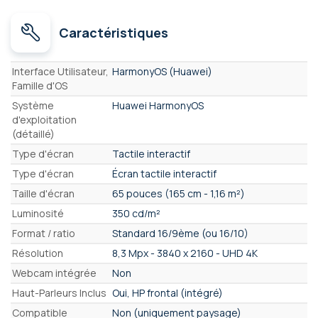
Caractéristiques
Caractéristiques
Interface Utilisateur,
HarmonyOS (Huawei)
Famille d'OS
Système
Huawei HarmonyOS
d'exploitation
(détaillé)
Type d'écran
Tactile interactif
Type d'écran
Écran tactile interactif
Taille d'écran
65 pouces (165 cm - 1,16 m²)
Luminosité
350 cd/m²
Format / ratio
Standard 16/9ème (ou 16/10)
Résolution
8,3 Mpx - 3840 x 2160 - UHD 4K
Webcam intégrée
Non
Haut-Parleurs Inclus
Oui, HP frontal (intégré)
Compatible
Non (uniquement paysage)