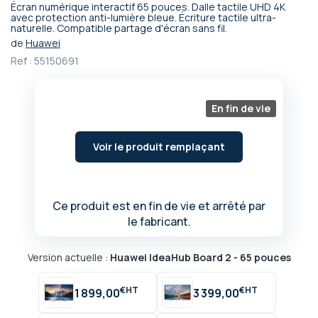
Écran numérique interactif 65 pouces. Dalle tactile UHD 4K
Passer
avec protection anti-lumière bleue. Écriture tactile ultra-
naturelle. Compatible partage d'écran sans fil.
au
début
de
Huawei
de
Ref :
55150691
la
Galerie
d’images
En fin de vie
Voir le produit remplaçant
Ce produit est en fin de vie et arrêté par
le fabricant.
Version actuelle :
Huawei IdeaHub Board 2 - 65 pouces
€
€
1 899,00
3 399,00