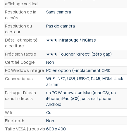
affichage vertical
Résolution de la
Sans caméra
caméra
Résolution du
Pas de caméra
capteur
Détail et rapidité
★★★ Infrarouge / InGlass
d'écriture
Précision tactile
★★★ Toucher "direct" (zéro gap)
Certifié Google
Non
PC Windows intégré
PC en option (Emplacement OPS)
Connectiques
Wi-Fi, NFC, USB, USB-C, RJ45, HDMI, Jack
3.5 mm
Partage d’écran
un PC Windows, un Mac (macOS), un
sans fil depuis
iPhone, iPad (iOS), un smartphone
Android
Wifi
Oui
Bluetooth
Non
Taille VESA (trous vis
600 x 400