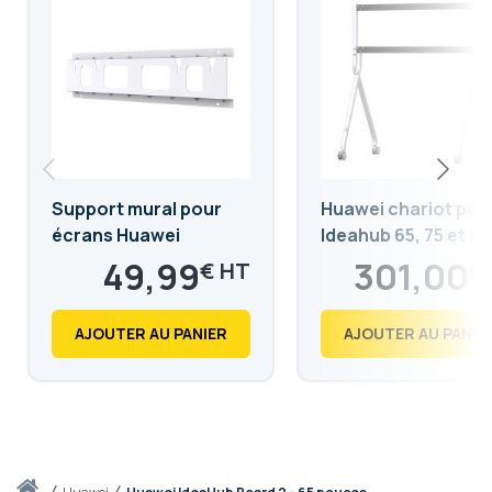
Support mural pour
Huawei chariot pou
écrans Huawei
Ideahub 65, 75 et 86
IdeaHub
pouces
49,99
301,00
€
€
59,99
361,20
€
€
AJOUTER AU PANIER
AJOUTER AU PANIE
Accueil