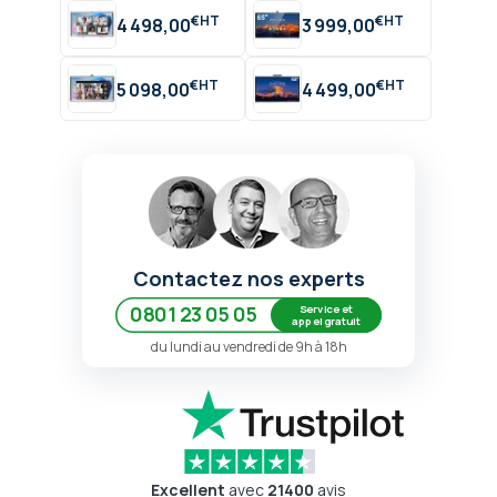
€
€
4 498,00
3 999,00
€
€
5 098,00
4 499,00
Contactez nos experts
Service et
0801 23 05 05
appel gratuit
du lundi au vendredi de 9h à 18h
Excellent
avec
21400
avis