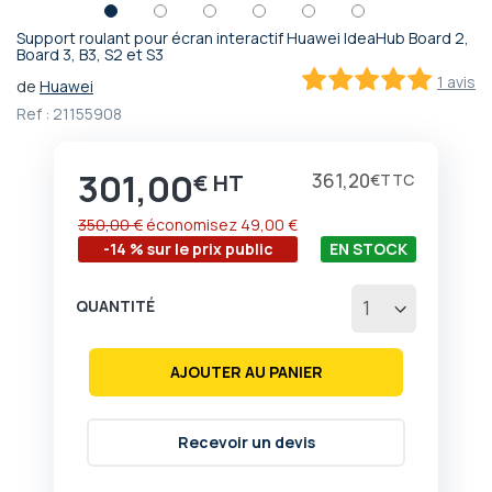
Support roulant pour écran interactif Huawei IdeaHub Board 2,
Passer
Board 3, B3, S2 et S3
au
1 avis
de
Huawei
début
100
100
% of
Ref :
21155908
de
la
Galerie
301,00
Prix
361,20
€
€
d’images
350,00 €
économisez
49,00 €
-14 % sur le prix public
EN STOCK
QUANTITÉ
AJOUTER AU PANIER
Recevoir un devis