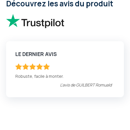
Découvrez les avis du produit
LE DERNIER AVIS
100
100
% of
Robuste, facile à monter.
L'avis de
GUILBERT Romuald