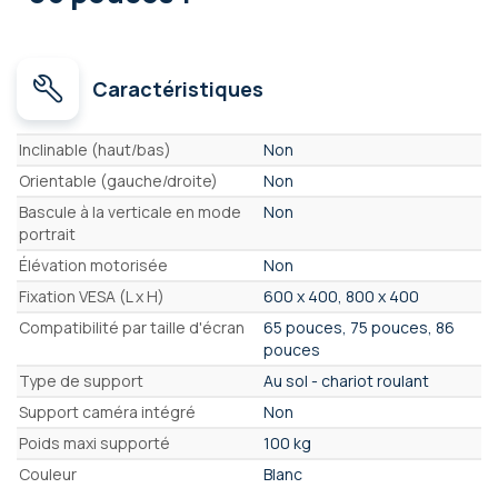
Caractéristiques
Caractéristiques
Inclinable (haut/bas)
Non
Orientable (gauche/droite)
Non
Bascule à la verticale en mode
Non
portrait
Élévation motorisée
Non
Fixation VESA (L x H)
600 x 400, 800 x 400
Compatibilité par taille d'écran
65 pouces, 75 pouces, 86
pouces
Type de support
Au sol - chariot roulant
Support caméra intégré
Non
Poids maxi supporté
100 kg
Couleur
Blanc