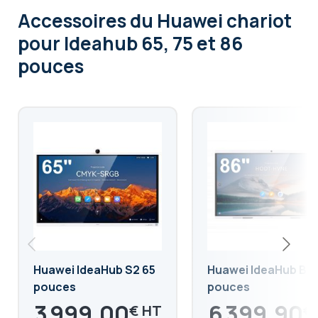
Accessoires
du Huawei chariot
pour Ideahub 65, 75 et 86
pouces
Huawei IdeaHub S2 65
Huawei IdeaHub B3 
pouces
pouces
3 999,00
6 399,90
€
€