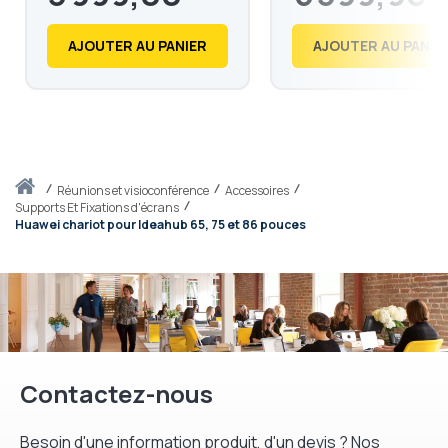
4 798,80
7 679,88
€
€
AJOUTER AU PANIER
AJOUTER AU PANIE
Accueil
réunions et visioconférence
Accessoires
Supports Et Fixations d'écrans
Huawei chariot pour Ideahub 65, 75 et 86 pouces
Contactez-nous
Besoin d'une information produit, d'un devis ? Nos