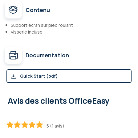
Contenu
Support écran sur pied roulant
Visserie incluse
Documentation
Quick Start (pdf)
Avis des clients OfficeEasy
5 (1 avis)
100
100
% of