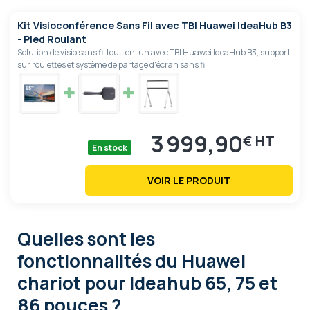
Kit Visioconférence Sans Fil avec TBI Huawei IdeaHub B3
- Pied Roulant
Solution de visio sans fil tout-en-un avec TBI Huawei IdeaHub B3, support
sur roulettes et système de partage d'écran sans fil.
3 999,90
€
En stock
VOIR LE PRODUIT
Quelles sont les
fonctionnalités
du Huawei
chariot pour Ideahub 65, 75 et
86 pouces ?