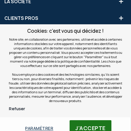
LA SOCIÉTÉ
CLIENTS PROS
Cookies: c'est vous qui décidez !
S'INSCRIRE AUX OFFRES COMMERCIALES
Notre site, en collaboration avec ses partenaires, utilise et accède à certaines
informations stockées sur votre appareil, notamment des identifiants
Inscription
uniques de cookies, afin de traiter vos données personnelles et de vous
Valider
à
proposer un contenu personnalisé. Vous pouvez accepter ces traitements ou
notre
gérer vos préférences en cliquant sur le bouton "Paramétrer" ou à tout
moment via notre page dédiée à la politique de confidentialité. Les choix que
newsletter
INFOS
vous effectuez sur ce site sont partagés avec nos partenaires.
:
Nous employons des cookies et des technologies similaires, qu’ils soient
tiers ou non, pour diverses finalités, notamment : prévenir les risques de
NOS SITES
fraude, utiliser des données de géolocalisation précises, analyser activement
les caractéristiques de votre appareil pour identification, stocker et accéder à
des informations sur un terminal, diffuser des publicités et des contenus
personnalisés, mesurer leur performance, analyser l’audience, et développer
de nouveaux produits.
Refuser
© Copyright OfficeEasy 2026
J'ACCEPTE
PARAMÉTRER