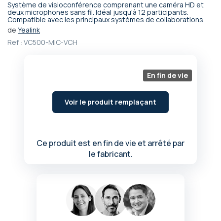
Système de visioconférence comprenant une caméra HD et
Passer
deux microphones sans fil. Idéal jusqu'à 12 participants.
Compatible avec les principaux systèmes de collaborations.
au
début
de
Yealink
de
Ref :
VC500-MIC-VCH
la
Galerie
d’images
En fin de vie
Voir le produit remplaçant
Ce produit est en fin de vie et arrêté par
le fabricant.