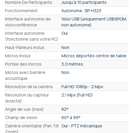
Caractéristiques
Nombre De Participants
Jusqu'à 10 participants
Fonctionnement
Autonome, SIP H323
Interface autonome de
Visio USB (uniquement USB BYOM,
visioconférence
non autonome)
Interface autonome
Oui
(fonctionne sans votre PC)
Haut-Parleurs Inclus
Non
Micros Inclus
Micros déportés centre de table
Portée des micros
3,0 mètres
Micros avec barrière
Non
acoustique
Résolution de la caméra
Full HD 1080p - 2 Mpx
Résolution du capteur
2,1 Mpx (Full HD)
(exacte)
Angle de vue (maxi)
82°
Champ de vision
60° à 99°
Caméra orientable (Pan Tilt
Oui - PTZ mécanique
Zoom)