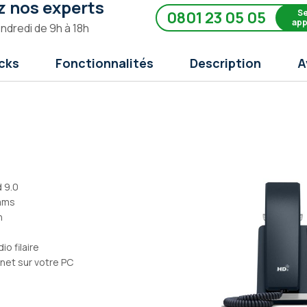
 nos experts
Se
0801 23 05 05
app
endredi de 9h à 18h
cks
Fonctionnalités
Description
A
 9.0
eams
n
o filaire
rnet sur votre PC