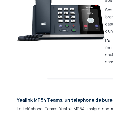
soit
Se
bra
cas
d'u
L'a
four
souh
sans
Yealink MP54 Teams, un téléphone de burea
Le téléphone Teams Yealink MP54, malgré son