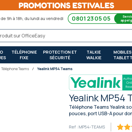
Servi
0801 23 05 05
de 9h à 18h, du lundi au vendredi
appel g
RO
TÉLÉPHONIE
PROTECTION ET
TALKIE
MOBILES
UES
FIXE
SÉCURITÉ
WALKIE
TABLET
Téléphone Teams
Yealink MP54 Teams
Yealink MP54 
Téléphone Teams Yealink sou
pouces, port USB-A pour don
Ref :
MP54-TEAMS