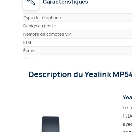
Caractéristiques
Caractéristiques
Type de téléphone
Design du poste
Nombre de comptes SIP
Etat
Écran
Bluetooth
Power over Ethernet
Description
du Yealink MP5
Wifi
Alimentation
Prise casque
Yea
Connexion ligne
Le
t
Port USB
IP. 
Compatible Microsoft Teams SIP gateway
ave
Compatibilité avec les systèmes