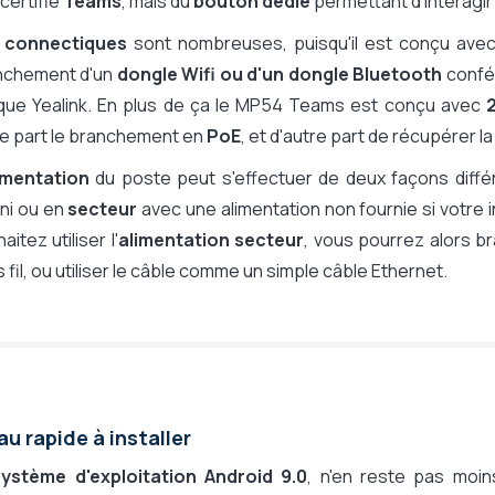
 certifié
Teams
, mais du
bouton dédié
permettant d'interagir
s
connectiques
sont nombreuses, puisqu'il est conçu ave
nchement d'un
dongle Wifi ou d'un dongle Bluetooth
confér
que Yealink. En plus de ça le MP54 Teams est conçu avec
ne part le branchement en
PoE
, et d'autre part de récupérer la
limentation
du poste peut s'effectuer de deux façons diffé
ni ou en
secteur
avec une alimentation non fournie si votre in
aitez utiliser l'
alimentation secteur
, vous pourrez alors b
 fil, ou utiliser le câble comme un simple câble Ethernet.
u rapide à installer
système d'exploitation Android 9.0
, n'en reste pas moin