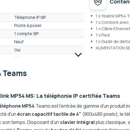
Conten
1 x Yealink MP54
Téléphone IP SIP
1 x Combiné avec
Poste à poser
1 x Câble Ethern
1 compte SIP
1 x Pied
1 x Guide de dém
Neuf
ALIMENTATION S
Oui
Non
Oui
4 Teams
Non
En option
Oui
link MP54 MS: La téléphonie IP certifiée Teams
IP SIP
éléphone MP54
Teams est l'entrée de gamme d'un produit in
Oui
Doté d'un
écran capacitif tactile de 4"
(800x480 pixels), le t
Non
c son temps. Disposant d'un
clavier intégral
plus classique, s
Microsoft Teams Phone