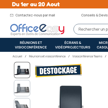
Contactez-nous par mail
Conseils & Devis 
RÉUNIONS ET
ÉCRANS &
MIC
VISIOCONFÉRENCE
VIDÉOPROJECTEURS
CASQ
Accueil
réunions et visioconférence
Visioconférence Teams
Passer
à
la
fin
de
la
galerie
d’images