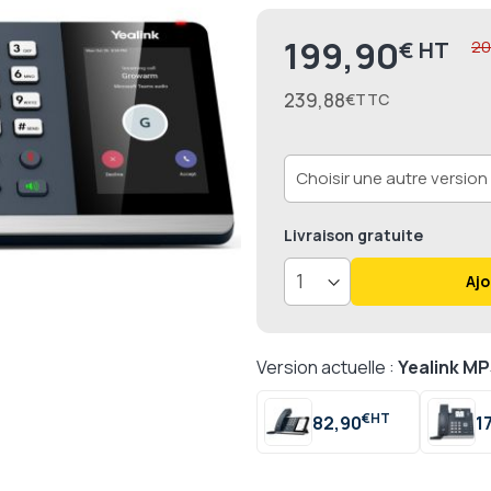
100
10
% of
199,90
€
Prix
20
239,88
€
Livraison
gratuite
Ajo
Version actuelle :
Yealink M
€
82,90
1