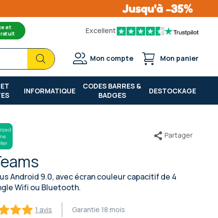
ce et
Excellent
ratuit
Chercher
Chercher
Mon compte
Mon panier
 ET
CODES BARRES &
INFORMATIQUE
DESTOCKAGE
TES
BADGES
Partager
Teams
s Android 9.0, avec écran couleur capacitif de 4
gle Wifi ou Bluetooth.
1 avis
Garantie
18 mois