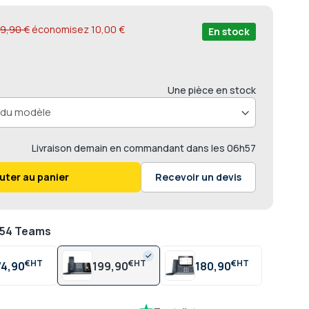
0
9,90 €
économisez
10,00 €
En stock
Une pièce en stock
Livraison
demain en commandant dans les
06h57
uter au panier
Recevoir un devis
P54 Teams
€
€
€
74,90
199,90
180,90