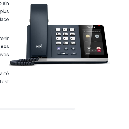
lein
plus
place
tenir
decs
ives
lité
l est