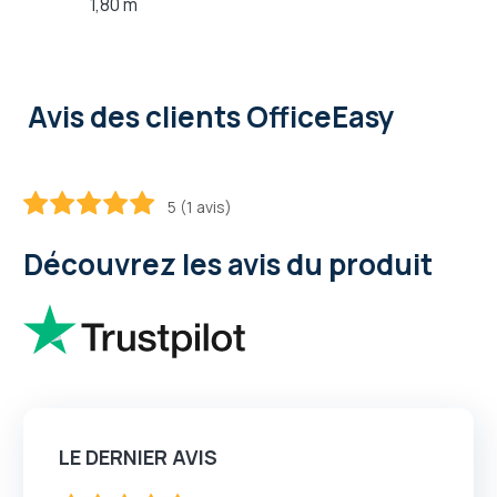
1,80 m
Avis des clients OfficeEasy
5 (1 avis)
100
100
% of
Découvrez les avis du produit
LE DERNIER AVIS