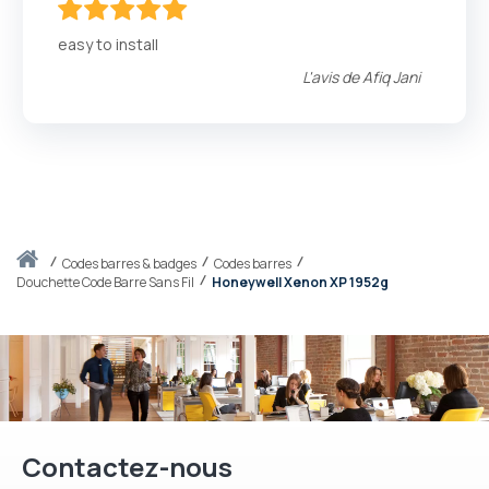
100
100
% of
easy to install
L'avis de
Afiq Jani
Accueil
codes barres & badges
Codes barres
Douchette Code Barre Sans Fil
Honeywell Xenon XP 1952g
Contactez-nous