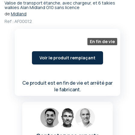
Valise de transport étanche, avec chargeur, et 6 talkies
Passer
walkies Alan Midland G10 sans licence
au
de
Midland
début
Ref :
AF00012
de
la
Galerie
En fin de vie
d’images
Voir le produit remplaçant
Ce produit est en fin de vie et arrêté par
le fabricant.