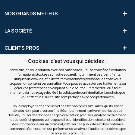
NOS GRANDS MÉTIERS
LA SOCIÉTÉ
CLIENTS PROS
Cookies: c'est vous qui décidez !
S'INSCRIRE AUX OFFRES COMMERCIALES
Notre site, en collaboration avec ses partenaires, utilise et accède à certaines
informations stockées sur votre appareil, notamment des identifiants
Inscription
uniques de cookies, afin de traiter vos données personnelles et de vous
Valider
à
proposer un contenu personnalisé. Vous pouvez accepter ces traitements ou
notre
gérer vos préférences en cliquant sur le bouton "Paramétrer" ou à tout
moment via notre page dédiée à la politique de confidentialité. Les choix que
newsletter
INFOS
vous effectuez sur ce site sont partagés avec nos partenaires.
:
Nous employons des cookies et des technologies similaires, qu’ils soient
tiers ou non, pour diverses finalités, notamment : prévenir les risques de
NOS SITES
fraude, utiliser des données de géolocalisation précises, analyser activement
les caractéristiques de votre appareil pour identification, stocker et accéder à
des informations sur un terminal, diffuser des publicités et des contenus
personnalisés, mesurer leur performance, analyser l’audience, et développer
de nouveaux produits.