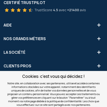
CERTIFIÉ TRUSTPILOT
TrustScore
4.5
avec
+21400
avis
AIDE
NOS GRANDS MÉTIERS
LA SOCIÉTÉ
CLIENTS PROS
Cookies: c'est vous qui décidez !
S'INSCRIRE AUX OFFRES COMMERCIALES
Notre site, en collaboration avec ses partenaires, utilise et accède à certaines
informations stockées sur votre appareil, notamment des identifiants
Inscription
uniques de cookies, afin de traiter vos données personnelles et de vous
Valider
à
proposer un contenu personnalisé. Vous pouvez accepter ces traitements ou
notre
gérer vos préférences en cliquant sur le bouton "Paramétrer" ou à tout
moment via notre page dédiée à la politique de confidentialité. Les choix que
newsletter
INFOS
vous effectuez sur ce site sont partagés avec nos partenaires.