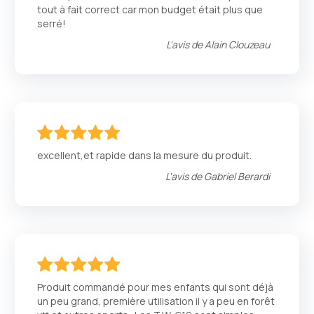
tout à fait correct car mon budget était plus que
serré!
L'avis de
Alain Clouzeau
100
100
% of
excellent,et rapide dans la mesure du produit.
L'avis de
Gabriel Berardi
100
100
% of
Produit commandé pour mes enfants qui sont déjà
un peu grand, première utilisation il y a peu en forêt