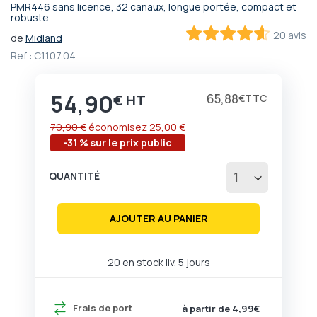
PMR446 sans licence, 32 canaux, longue portée, compact et
Passer
robuste
au
20 avis
de
Midland
début
92
100
% of
Ref :
C1107.04
de
la
Galerie
54,90
Prix
65,88
€
€
d’images
79,90 €
économisez
25,00 €
-31 % sur le prix public
QUANTITÉ
AJOUTER AU PANIER
20 en stock liv. 5 jours
Frais de port
à partir de 4,99€