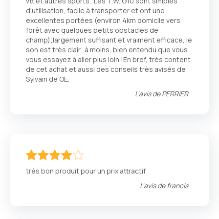
vtt et autres sports...Les T.W. G10 sont simples
d'utilisation, facile à transporter et ont une
excellentes portées (environ 4km domicile vers
forêt avec quelques petits obstacles de
champ);largement suffisant et vraiment efficace, le
son est très clair...à moins, bien entendu que vous
vous essayez à aller plus loin !En bref, très content
de cet achat et aussi des conseils très avisés de
Sylvain de OE.
L'avis de
PERRIER
80
100
% of
très bon produit pour un prix attractif
L'avis de
francis