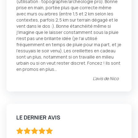
(utilisation : topographie/archéologie pro). Bonne
prise en main, portée plus que correcte même
avec murs ou arbres (entre 1,5 et 2 km selon les
contextes, parfois 2,5 km sur terrain dégagé et le
vent dans le dos :). Bonne étanchéité même si
j'imagine que le laisser constamment sous la pluie
n'est pas une brillante idée (je l'ai utilisé
fréquemment en temps de pluie pour ma part, et je
l'essuyais le soir venu). Les oreillettes en cadeau
sont un plus, notamment si on travaille en milieu
urbain ou si on veut rester discret. Foncez ! Ils sont
en promos en plus...
L'avis de
Nico
LE DERNIER AVIS
100
100
% of