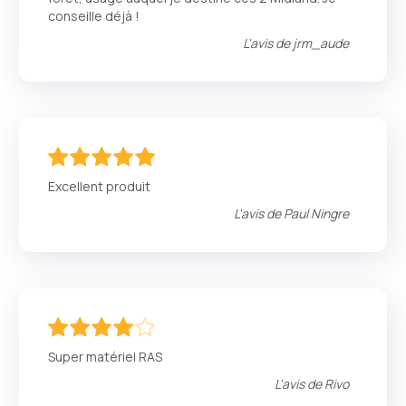
conseille déjà !
L'avis de
jrm_aude
100
100
% of
Excellent produit
L'avis de
Paul Ningre
80
100
% of
Super matériel RAS
L'avis de
Rivo