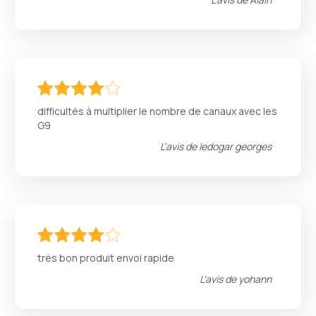
80
100
% of
difficultés à multiplier le nombre de canaux avec les
G9
L'avis de
ledogar georges
80
100
% of
très bon produit envoi rapide
L'avis de
yohann