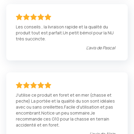
100
100
% of
Les conseils , la livraison rapide et la qualité du
produit tout est parfait.Un petit bémol pour la NU
très succincte.
L'avis de
Pascal
100
100
% of
J'utilise ce produit en foret et en mer (chasse et
peche) La portée et la qualité du son sont idéales
avec ou sans oreillettes.Facile d'utilisation et pas
encombrant.Notice un peu sommaire.Je
recommande ces G10 pour la chasse en terrain
accidenté et en foret.
L'avis de
Alain