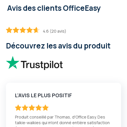
Avis des clients OfficeEasy
4.6 (20 avis)
92
100
% of
Découvrez les avis du produit
L'AVIS LE PLUS POSITIF
100
100
% of
Produit conseillé par Thomas, d'Office Easy. Des
talkie-walkies qui m'ont donné entière satisfaction