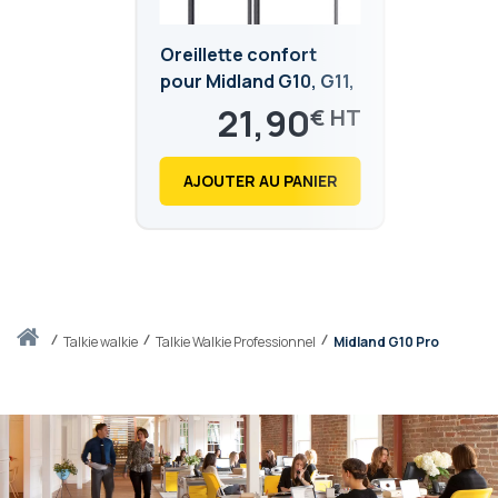
Oreillette confort
pour Midland G10, G11,
G13, CT590S, CT990-
21,90
€
EB, Kenwood TK-3501,
26,28
€
TK-3701DE et Retevis
AJOUTER AU PANIER
RB618
Accueil
talkie walkie
Talkie Walkie Professionnel
Midland G10 Pro