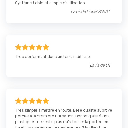
Système fiable et simple d'utilisation
L'avis de
Lionel PABST
100
100
% of
Très performant dans un terrain difficile.
L'avis de
LR
100
100
% of
Très simple à mettre en route. Belle qualité auditive
perçue à la première utilisation. Bonne qualité des
plastiques. ne reste plus qu'à tester la portée en
forêt, usage auquel je destine ces 2 Midland. Je