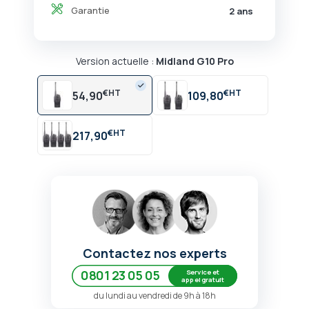
Garantie
2 ans
Version actuelle :
Midland G10 Pro
€
€
54,90
109,80
€
217,90
Contactez nos experts
Service et
0801 23 05 05
appel gratuit
du lundi au vendredi de 9h à 18h