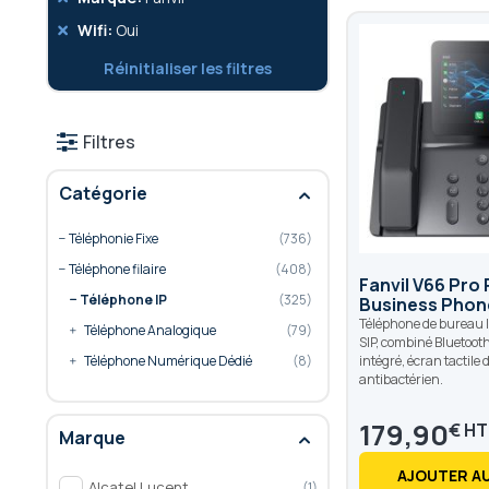
cet
Retirer
Wifi
Oui
élément
cet
Réinitialiser les filtres
élément
Filtres
Catégorie
Téléphonie Fixe
736
Téléphone filaire
408
Fanvil V66 Pro
Téléphone IP
325
Business Phon
Téléphone de bureau I
Téléphone Analogique
79
SIP, combiné Bluetooth
intégré, écran tactile 
Téléphone Numérique Dédié
8
antibactérien.
179,90
€
Marque
AJOUTER AU
Alcatel Lucent
1