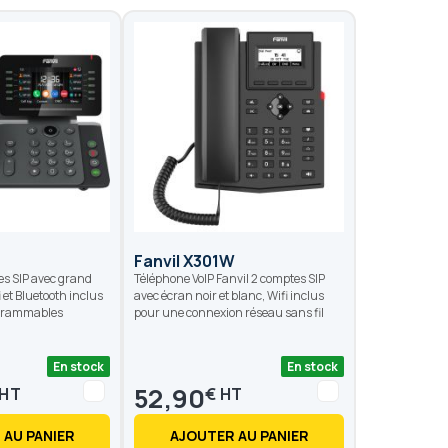
Fanvil X301W
s SIP avec grand
Téléphone VoIP Fanvil 2 comptes SIP
 et Bluetooth inclus
avec écran noir et blanc, Wifi inclus
ogrammables
pour une connexion réseau sans fil
En stock
En stock
52,90
€
 AU PANIER
AJOUTER AU PANIER