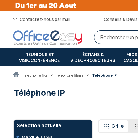
Contactez-nous par mail
Conseils & Devis 
RÉUNIONS ET
ÉCRANS &
MIC
VISIOCONFÉRENCE
VIDÉOPROJECTEURS
CASQ
Accueil
téléphonie fixe
Téléphone filaire
Téléphone IP
Téléphone IP
Sélection actuelle
Grille
Retirer
Marque
Fanvil