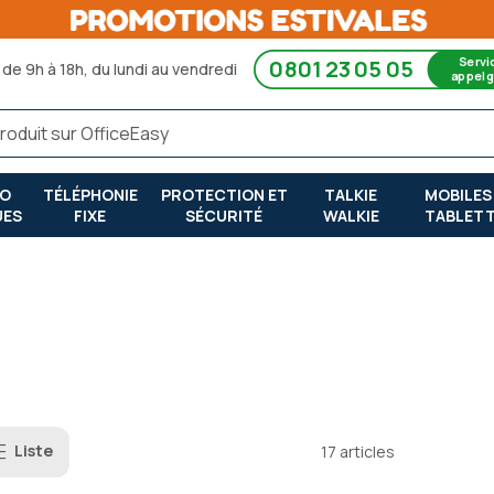
Servi
0801 23 05 05
de 9h à 18h, du lundi au vendredi
appel g
RO
TÉLÉPHONIE
PROTECTION ET
TALKIE
MOBILES
UES
FIXE
SÉCURITÉ
WALKIE
TABLET
Liste
17
articles