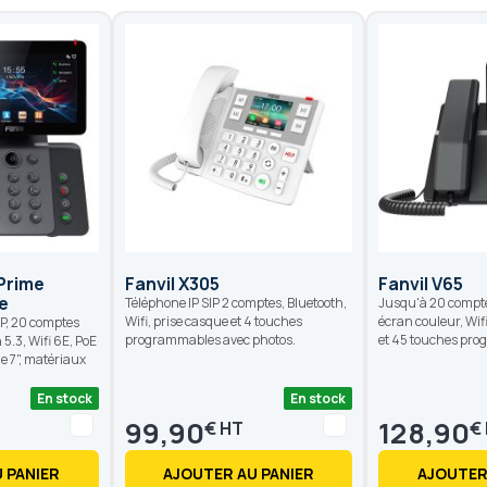
 Prime
Fanvil X305
Fanvil V65
e
Téléphone IP SIP 2 comptes, Bluetooth,
Jusqu'à 20 compte
Wifi, prise casque et 4 touches
écran couleur, Wifi
P, 20 comptes
programmables avec photos.
et 45 touches pr
 5.3, Wifi 6E, PoE
de 7", matériaux
En stock
En stock
99,90
128,90
€
€
 PANIER
AJOUTER AU PANIER
AJOUTER