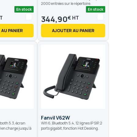
2000 entrées sur le répertoire.
En stock
En stock
344,90
€
 AU PANIER
AJOUTER AU PANIER
Fanvil V62W
tooth 5.3, écran
Wifi 6, Bluetooth 5.4, 12 lignes IP SIP, 2
d en charge jusqu'à
ports gigabit, fonction Hot Desking.