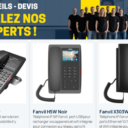
r
Fanvil H5W Noir
Fanvil X303
il sans écran
Téléphone IP SIP Fanvil, port USB pour
Téléphone IP Fanvi
sibilité d'y
recharger vos appareils et wifi intégrée
ports Ethernet 10
pour connexion au réseau sans fil
et Wifi intégrée po