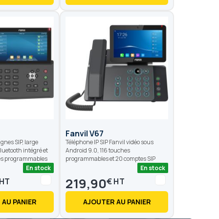
Fanvil V67
ignes SIP, large
Téléphone IP SIP Fanvil vidéo sous
luetooth intégré et
Android 9.0, 116 touches
hes programmables
programmables et 20 comptes SIP
En stock
En stock
219,90
€
 AU PANIER
AJOUTER AU PANIER