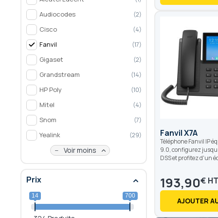
Audiocodes
2
Cisco
4
Fanvil
17
Gigaset
2
Grandstream
14
HP Poly
10
Mitel
4
Snom
7
Fanvil X7A
Yealink
29
Téléphone Fanvil IP é
9.0, configurez jusqu
Voir moins
DSS et profitez d'un éc
193,90
Prix
€
14
700
AJOUTER AU