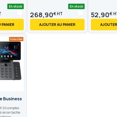
En stock
En stock
268,90
52,90
€
€
 PANIER
AJOUTER AU PANIER
AJOUTER
me Business
P, 20 comptes
é, écran tactile
actérien.