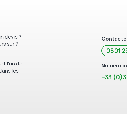
n devis ?
Contacte
rs sur 7
0801 2
et l'un de
Numéro in
dans les
+33 (0)3