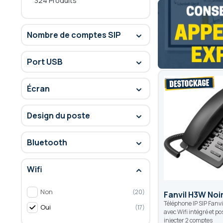
324 Produits
Nombre de comptes SIP
Port USB
Écran
Design du poste
Bluetooth
Wifi
Non
20
Fanvil H3W Noi
Téléphone IP SIP Fanv
Oui
17
avec Wifi intégré et pos
injecter 2 comptes