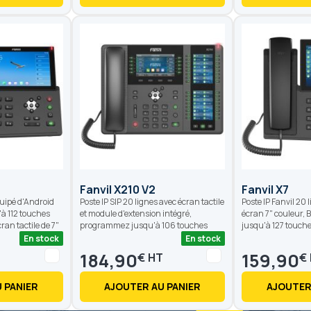
Fanvil X210 V2
Fanvil X7
quipé d'Android
Poste IP SIP 20 lignes avec écran tactile
Poste IP Fanvil 20 l
'à 112 touches
et module d'extension intégré,
écran 7" couleur, B
ran tactile de 7"
programmez jusqu'à 106 touches
jusqu'à 127 touc
En stock
En stock
184,90
159,90
€
€
 PANIER
AJOUTER AU PANIER
AJOUTER