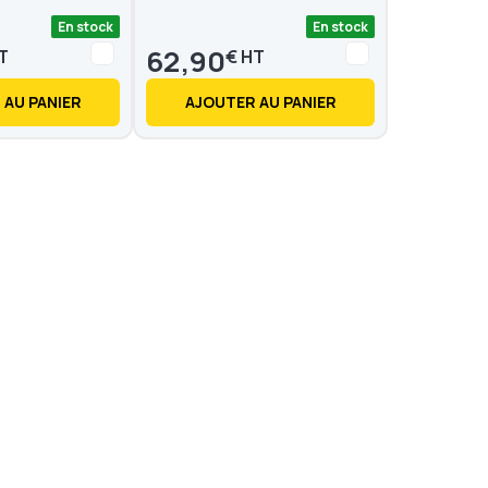
En stock
En stock
62,90
€
 AU PANIER
AJOUTER AU PANIER