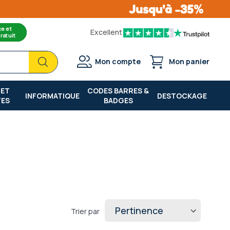
ce et
Excellent
ratuit
Chercher
Chercher
Mon compte
Mon panier
 ET
CODES BARRES &
INFORMATIQUE
DESTOCKAGE
TES
BADGES
Trier par