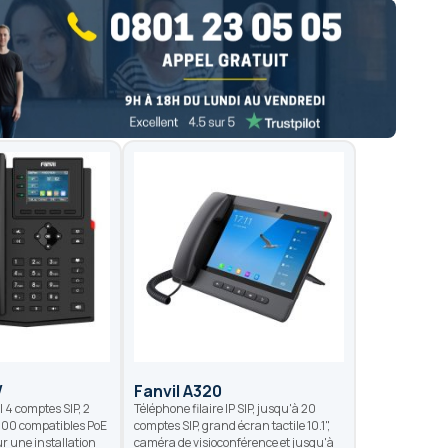
W
Fanvil A320
l 4 comptes SIP, 2
Téléphone filaire IP SIP, jusqu'à 20
/100 compatibles PoE
comptes SIP, grand écran tactile 10.1",
ur une installation
caméra de visioconférence et jusqu'à