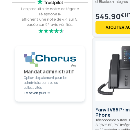
et Bluetooth intégrés
Les produits de notre catégorie
545,90
Téléphone IP
€
affichent une note de 4.4 sur 5,
basée sur 94 avis vérifiés.
AJOUTER AU
Mandat administratif
Option de paiement pour les
administrations et les
collectivités
En savoir plus
Fanvil V66 Pri
Phone
Téléphone de bureau I
SIP, Wifi 6E, PoE intégr
de 7", matériaux antib