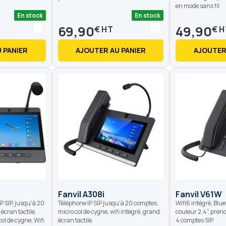
en mode sans fil
En stock
En stock
69,90
49,90
€
€
 PANIER
AJOUTER AU PANIER
AJOUTER
Fanvil A308i
Fanvil V61W
P SIP, jusqu'à 20
Téléphone IP SIP jusqu'à 20 comptes,
Wifi6 intégré, Blue
écran tactile,
micro col de cygne, wifi intégré, grand
couleur 2.4", pren
ol de cygne, Wifi
écran tactile.
4 comptes SIP.