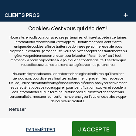
CLIENTS PROS
Cookies: c'est vous qui décidez !
S'INSCRIRE AUX OFFRES COMMERCIALES
Notre site, en collaboration avec ses partenaires, utilise et accède à certaines
informations stockées sur votre appareil, notamment des identifiants
Inscription
uniques de cookies, afin de traiter vos données personnelles et de vous
Valider
à
proposer un contenu personnalisé. Vous pouvez accepter ces traitements ou
notre
gérer vos préférences en cliquant sur le bouton "Paramétrer" ou à tout
moment via notre page dédiée à la politique de confidentialité. Les choix que
newsletter
INFOS
vous effectuez sur ce site sont partagés avec nos partenaires.
:
Nous employons des cookies et des technologies similaires, qu’ils soient
tiers ou non, pour diverses finalités, notamment : prévenir les risques de
NOS SITES
fraude, utiliser des données de géolocalisation précises, analyser activement
les caractéristiques de votre appareil pour identification, stocker et accéder à
des informations sur un terminal, diffuser des publicités et des contenus
personnalisés, mesurer leur performance, analyser l’audience, et développer
de nouveaux produits.
Refuser
Filtres
© Copyright OfficeEasy 2026
J'ACCEPTE
PARAMÉTRER