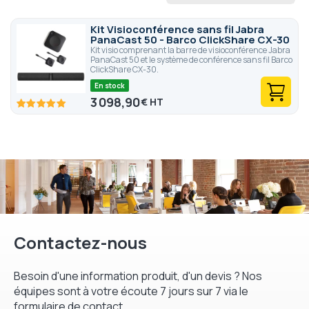
Kit Visioconférence sans fil Jabra
PanaCast 50 - Barco ClickShare CX-30
Kit visio comprenant la barre de visioconférence Jabra
PanaCast 50 et le système de conférence sans fil Barco
ClickShare CX-30.
En stock
3 098,90
€
100
100
% of
Contactez-nous
Besoin d'une information produit, d'un devis ? Nos
équipes sont à votre écoute 7 jours sur 7 via le
formulaire de contact.