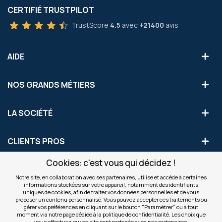
CERTIFIÉ TRUSTPILOT
TrustScore
4.5
avec
+21400
avis
AIDE
NOS GRANDS MÉTIERS
LA SOCIÉTÉ
CLIENTS PROS
Cookies: c'est vous qui décidez !
S'INSCRIRE AUX OFFRES COMMERCIALES
Notre site, en collaboration avec ses partenaires, utilise et accède à certaines
informations stockées sur votre appareil, notamment des identifiants
Inscription
uniques de cookies, afin de traiter vos données personnelles et de vous
Valider
à
proposer un contenu personnalisé. Vous pouvez accepter ces traitements ou
notre
gérer vos préférences en cliquant sur le bouton "Paramétrer" ou à tout
moment via notre page dédiée à la politique de confidentialité. Les choix que
newsletter
INFOS
vous effectuez sur ce site sont partagés avec nos partenaires.