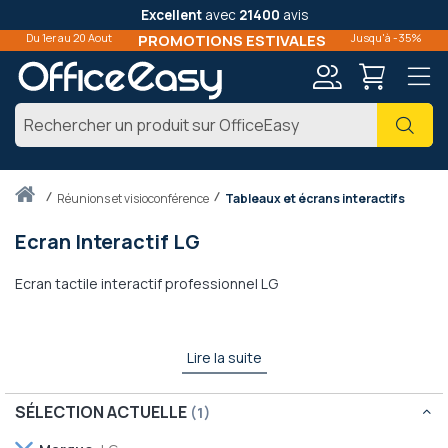
Excellent
avec
21400
avis
Du 1er au 20 Aout
PROMOTIONS ESTIVALES
Jusqu'à -35%
Mon
Cher
compte
Accueil
réunions et visioconférence
Tableaux et écrans interactifs
Ecran Interactif LG
Ecran tactile interactif professionnel LG
Lire la suite
SÉLECTION ACTUELLE
Retirer