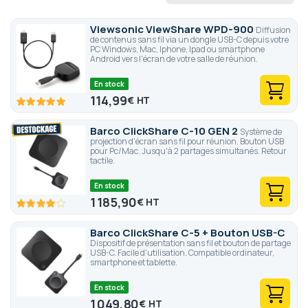
Viewsonic ViewShare WPD-900
Diffusion
de contenus sans fil via un dongle USB-C depuis votre
PC Windows, Mac, Iphone, Ipad ou smartphone
Android vers l'écran de votre salle de réunion.
En stock
114,99
€
100
100
% of
Barco ClickShare C-10 GEN 2
Système de
projection d'écran sans fil pour réunion. Bouton USB
pour Pc/Mac. Jusqu'à 2 partages simultanés. Retour
tactile.
En stock
1 185,90
€
80
100
% of
Barco ClickShare C-5 + Bouton USB-C
Dispositif de présentation sans fil et bouton de partage
USB-C. Facile d'utilisation. Compatible ordinateur,
smartphone et tablette.
En stock
1 049,80
€