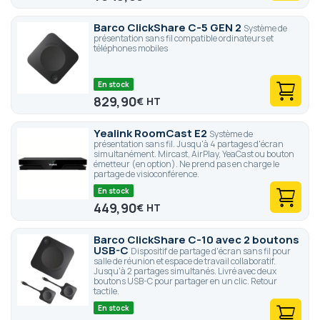
Barco ClickShare C-5 GEN 2
Système de
présentation sans fil compatible ordinateurs et
téléphones mobiles
En stock
829,90
€
Yealink RoomCast E2
Système de
présentation sans fil. Jusqu'à 4 partages d'écran
simultanément. Mircast, AirPlay, YeaCast ou bouton
émetteur (en option). Ne prend pas en charge le
partage de visioconférence.
En stock
449,90
€
Barco ClickShare C-10 avec 2 boutons
USB-C
Dispositif de partage d'écran sans fil pour
salle de réunion et espace de travail collaboratif.
Jusqu'à 2 partages simultanés. Livré avec deux
boutons USB-C pour partager en un clic. Retour
tactile.
En stock