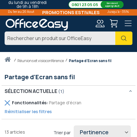
du lundi au vendredi
Service et
0801 23 05 05
de 9h à 18h
appel gratuit
Du 1er au 20 Aout
PROMOTIONS ESTIVALES
Jusqu'à -35%
Mon
Cher
compte
Accueil
réunions et visioconférence
Partage d'Ecran sans fil
Partage d'Ecran sans fil
SÉLECTION ACTUELLE
Retirer
Fonctionnalités
Partage d'écran
cet
Réinitialiser les filtres
élément
13
articles
Trier par