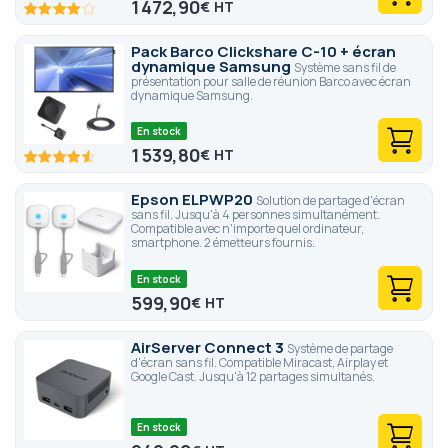
1 472,90
€
80
100
% of
Pack Barco Clickshare C-10 + écran
dynamique Samsung
Système sans fil de
présentation pour salle de réunion Barco avec écran
dynamique Samsung.
En stock
1 539,80
€
91.2
100
% of
Epson ELPWP20
Solution de partage d'écran
sans fil. Jusqu'à 4 personnes simultanément.
Compatible avec n'importe quel ordinateur,
smartphone. 2 émetteurs fournis.
En stock
599,90
€
AirServer Connect 3
Système de partage
d'écran sans fil. Compatible Miracast, Airplay et
Google Cast. Jusqu'à 12 partages simultanés.
En stock