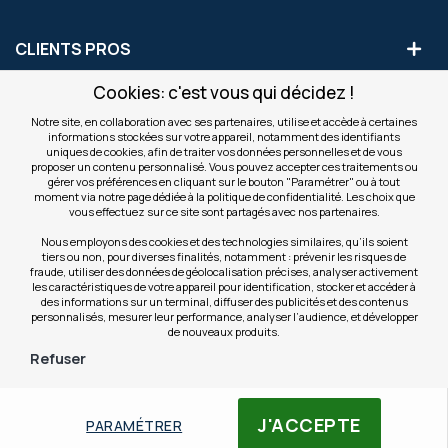
CLIENTS PROS
Cookies: c'est vous qui décidez !
S'INSCRIRE AUX OFFRES COMMERCIALES
Notre site, en collaboration avec ses partenaires, utilise et accède à certaines
informations stockées sur votre appareil, notamment des identifiants
Inscription
uniques de cookies, afin de traiter vos données personnelles et de vous
Valider
à
proposer un contenu personnalisé. Vous pouvez accepter ces traitements ou
notre
gérer vos préférences en cliquant sur le bouton "Paramétrer" ou à tout
moment via notre page dédiée à la politique de confidentialité. Les choix que
newsletter
INFOS
vous effectuez sur ce site sont partagés avec nos partenaires.
:
Nous employons des cookies et des technologies similaires, qu’ils soient
tiers ou non, pour diverses finalités, notamment : prévenir les risques de
NOS SITES
fraude, utiliser des données de géolocalisation précises, analyser activement
les caractéristiques de votre appareil pour identification, stocker et accéder à
des informations sur un terminal, diffuser des publicités et des contenus
personnalisés, mesurer leur performance, analyser l’audience, et développer
de nouveaux produits.
Refuser
Filtres
© Copyright OfficeEasy 2026
J'ACCEPTE
PARAMÉTRER