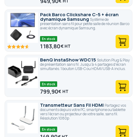
949,90
€
Pack Barco Clickshare C-5 + écran
dynamique Samsung
Système de
présentation sans fil pour petite salle de réunion Barco
avec écran dynamique Samsung.
En stock
1 183,80
€
92.6
100
% of
BenQ InstaShow WDC15
Solution Plug & Play
de présentation sans fil. Jusqu'à 4 partages d'écran
simultanés. 1 bouton USB-C ou HDMI/USB-A inclus.
En stock
799,90
€
Transmetteur Sans Fil HDMI
Partagez vos
documents depuis votre PC, smartphone ou tablette
vers l'écran ou projecteur de votre salle, sans fil.
Résolution 1080p
En stock
149,90
€