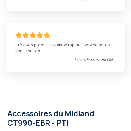
100
100
% of
Très bon produit, Livraison rapide . Service après
vente au top.
L'avis de
Marc BILON
Accessoires
du Midland
CT990-EBR - PTI