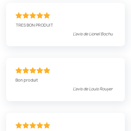
100
100
% of
TRES BON PRODUIT
L'avis de
Lionel Bochu
100
100
% of
Bon produit
L'avis de
Louis Rouyer