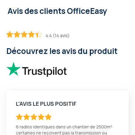
Avis des clients OfficeEasy
4.4 (14 avis)
87.2
100
% of
Découvrez les avis du produit
L'AVIS LE PLUS POSITIF
100
100
% of
6 radios identiques dans un chantier de 2500m²
certaines ne reçoivent pas la transmission ou