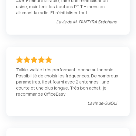
446. Éteindre la radio, faire une réinitialisation
usine, maintenir les boutons PTT + menu en
allumant la radio. Et réinitialiser tout.
L'avis de
M. PANTYRA Stéphane
100
100
% of
Talkie-walkie très performant, bonne autonomie.
Possibilité de choisir les fréquences. De nombreux
paramètres. Il est fourni avec 2 antennes : une
courte et une plus longue. Très bon achat, je
recommande OfficeEasy
L'avis de
GuiGui