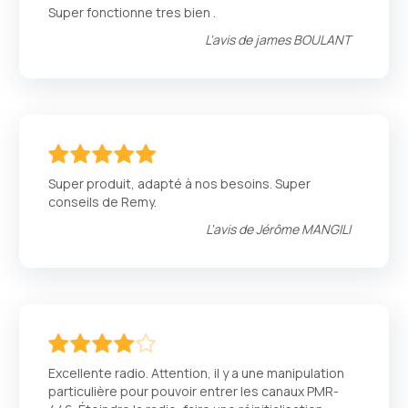
100
100
% of
Super fonctionne tres bien .
L'avis de
james BOULANT
100
100
% of
Super produit, adapté à nos besoins. Super
conseils de Remy.
L'avis de
Jérôme MANGILI
80
100
% of
Excellente radio. Attention, il y a une manipulation
particulière pour pouvoir entrer les canaux PMR-