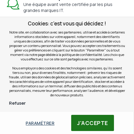
Une équipe avant vente certifiée par les plus
grandes marques IT.
Cookies: c'est vous qui décidez !
Meilleurs prix
Des prix bas toute l'année sur 5000 références
Notre site, en collaboration avec ses partenaires, utilise et accède à certaines
produits.
informations stockées sur votre appareil, notamment des identifiants
uniques de cookies, afin de traiter vos données personnelles et de vous
proposer un contenu personnalisé. Vous pouvez accepter ces traitements ou
Livraison express
gérer vos préférences en cliquant sur le bouton "Paramétrer" ou à tout
moment via notre page dédiée à la politique de confidentialité. Les choix que
3 modes de livraison au choix en 24/48H sur les
vous effectuez sur ce site sont partagés avec nos partenaires.
références en stock.
Nous employons des cookies et des technologies similaires, qu’ils soient
tiers ou non, pour diverses finalités, notamment : prévenir les risques de
14 jours d'essai
fraude, utiliser des données de géolocalisation précises, analyser activement
les caractéristiques de votre appareil pour identification, stocker et accéder à
Valables sur l'ensemble des produits éligibles
des informations sur un terminal, diffuser des publicités et des contenus
(consultez nos CGV).
personnalisés, mesurer leur performance, analyser l’audience, et développer
de nouveaux produits.
Devis gratuit
Refuser
Pour les clients professionnels et sur l'ensemble de
nos gammes.
J'ACCEPTE
PARAMÉTRER