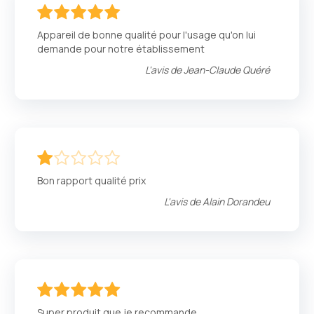
100
100
% of
Appareil de bonne qualité pour l'usage qu'on lui
demande pour notre établissement
L'avis de
Jean-Claude Quéré
20
100
% of
Bon rapport qualité prix
L'avis de
Alain Dorandeu
100
100
% of
Super produit que je recommande.