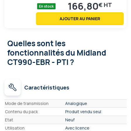
166,80
€
En stock
AJOUTER AU PANIER
Quelles sont les
fonctionnalités
du Midland
CT990-EBR - PTI ?
Caractéristiques
Caractéristiques
Mode de transmission
Analogique
Contenu du pack
Produit vendu seul
Etat
Neuf
Utilisation
Avec licence