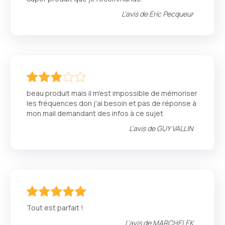
L'avis de
Eric Pecqueur
60
100
% of
beau produit mais il m'est impossible de mémoriser
les fréquences don j'ai besoin et pas de réponse à
mon mail demandant des infos à ce sujet
L'avis de
GUY VALLIN
100
100
% of
Tout est parfait !
L'avis de
MARCHELEK