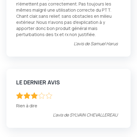
n'émettent pas correctement. Pas toujours les
mêmes malgré une utilisation correcte du PTT.
Chant clair,sans relief, sans obstacles en milieu
extérieur. Nous n'avons pas d'explication à y
apporter donc bon produit général mais
perturbations des tx et rx non justifiée.
L'avis de
Samuel Harus
LE DERNIER AVIS
60
100
% of
Rien à dire
L'avis de
SYLVAIN CHEVALLEREAU