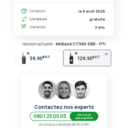
Livraison
le 8 août 2026
Livraison
gratuite
Garantie
2 ans
Version actuelle :
Midland CT990-EBR - PTI
€
€
59,90
129,90
Contactez nos experts
Service et
0801 23 05 05
appel gratuit
du lundi au vendredi de 9h à 18h