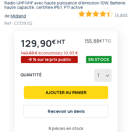
Radio UHF/VHF avec haute puissance d'émission 10W, Batterie
Passer
haute capacité, certifiée IP67, PTI activé
au
14 avis
de
Midland
début
87.2
100
% of
Ref :
C1339.02
de
la
Galerie
129,90
Prix
155,88
€
€
d’images
140,83 €
économisez
10,93 €
-8 % sur le prix public
EN STOCK
QUANTITÉ
AJOUTER AU PANIER
Recevoir un devis
8 pièces en stock