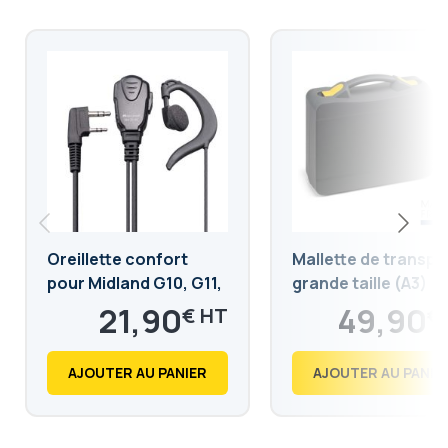
Oreillette confort
Mallette de transpo
pour Midland G10, G11,
grande taille (A3)
G13, CT590S, CT990-
21,90
49,90
€
€
EB, Kenwood TK-3501,
26,28
59,88
€
€
TK-3701DE et Retevis
AJOUTER AU PANIER
AJOUTER AU PANIE
RB618